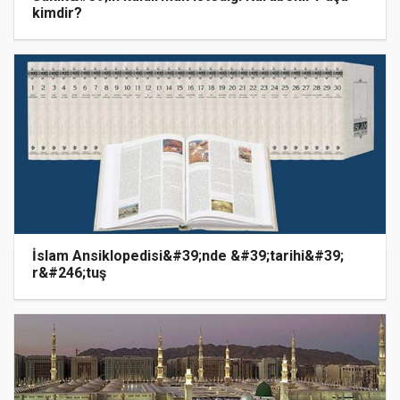
kimdir?
İslam Ansiklopedisi&#39;nde &#39;tarihi&#39;
r&#246;tuş