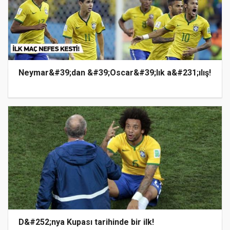
Neymar&#39;dan &#39;Oscar&#39;lık a&#231;ılış!
D&#252;nya Kupası tarihinde bir ilk!