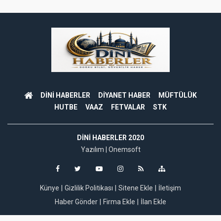
DİNİ HABERLER
DİYANET HABER
MÜFTÜLÜK
HUTBE
VAAZ
FETVALAR
STK
DINI HABERLER 2020
Yazılım |
Onemsoft
Künye
Gizlilik Politikası
Sitene Ekle
İletişim
Haber Gönder
Firma Ekle
İlan Ekle