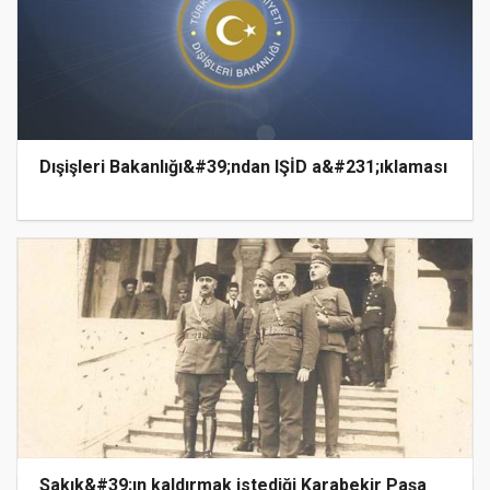
Dışişleri Bakanlığı&#39;ndan IŞİD a&#231;ıklaması
Sakık&#39;ın kaldırmak istediği Karabekir Paşa