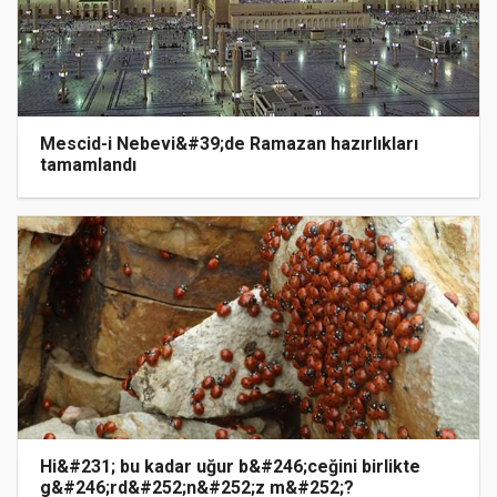
Mescid-i Nebevi&#39;de Ramazan hazırlıkları
tamamlandı
Hi&#231; bu kadar uğur b&#246;ceğini birlikte
g&#246;rd&#252;n&#252;z m&#252;?