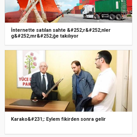
İnternette satılan sahte &#252;r&#252;nler
g&#252;mr&#252;ğe takılıyor
Karako&#231;: Eylem fikirden sonra gelir