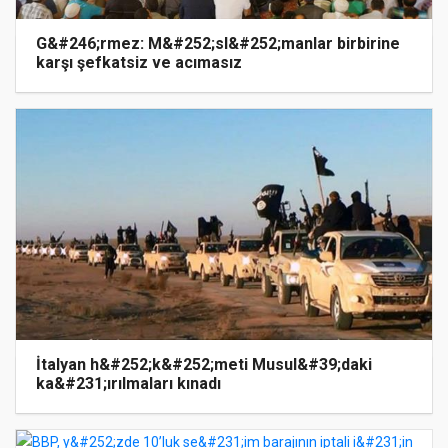
G&#246;rmez: M&#252;sl&#252;manlar birbirine
karşı şefkatsiz ve acımasız
İtalyan h&#252;k&#252;meti Musul&#39;daki
ka&#231;ırılmaları kınadı