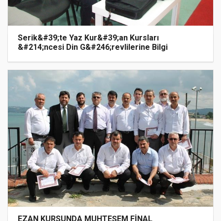
Serik&#39;te Yaz Kur&#39;an Kursları
&#214;ncesi Din G&#246;revlilerine Bilgi
Ş&#246;leni
EZAN KURSUNDA MUHTEŞEM FİNAL