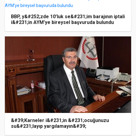
BBP, y&#252;zde 10’luk se&#231;im barajının iptali
i&#231;in AYM’ye bireysel başvuruda bulundu
&#39;Karneler i&#231;in &#231;ocuğunuzu
su&#231;layıp yargılamayın&#39;