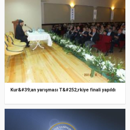
Kur&#39;an yarışması T&#252;rkiye finali yapıldı