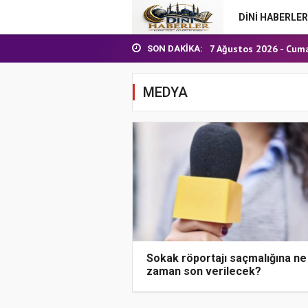
24 Temmuz 2026 - Cu
DİNİ HABERLER
7 Ağustos 2026 - Cum
Nakil Talebinde Buluna
SON DAKIKA:
Aşçı Alımı (Kurum İçi) S
31 Temmuz 2026 - Cu
MEDYA
24 Temmuz 2026 - Cu
7 Ağustos 2026 - Cum
Sokak röportajı saçmalığına ne
zaman son verilecek?