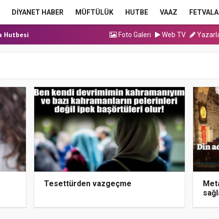
ma Hutbesi
DİYANET HABER
MÜFTÜLÜK
HUTBE
VAAZ
FETVALA
a Hutbesi
cak Kadrolu Kur’an...
Foto Galeri
Web TV
Yazarl
ınavı (Sözlü) So...
ma Hutbesi
ma Hutbesi
a Hutbesi
Tesettürden vazgeçme
Meta
sağl