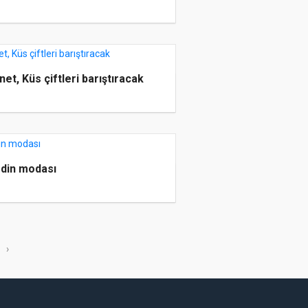
net, Küs çiftleri barıştıracak
î din modası
›