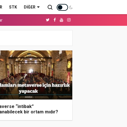
R
STK
DIĞER
ar
verse “intibak”
anabilecek bir ortam mıdır?