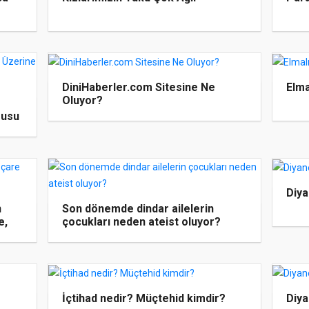
DiniHaberler.com Sitesine Ne
Elma
Oluyor?
rusu
Diya
n
Son dönemde dindar ailelerin
e,
çocukları neden ateist oluyor?
İçtihad nedir? Müçtehid kimdir?
Diya