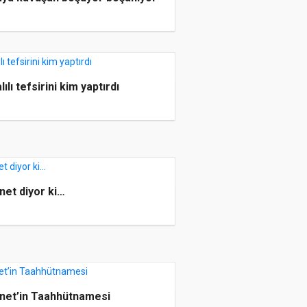
lılı tefsirini kim yaptırdı
net diyor ki…
net’in Taahhütnamesi