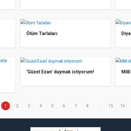
Ölüm Tarlaları
Diya
‘Güzel Ezan’ duymak istiyorum!
Mill
1
2
3
4
5
6
7
8
...
15
16