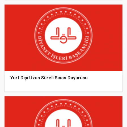
Yurt Dışı Uzun Süreli Sınav Duyurusu