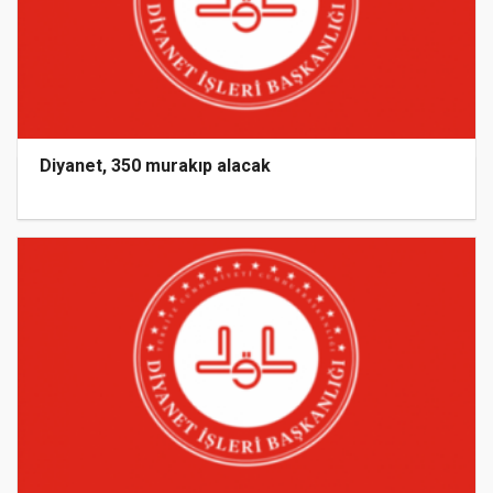
Diyanet, 350 murakıp alacak