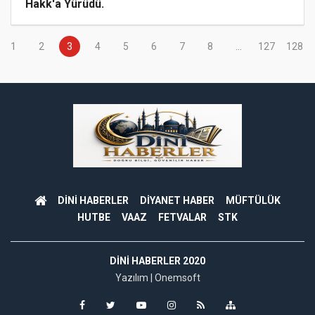
Hakk'a Yürüdü.
1
2
3
4
5
6
7
8
...
127
128
DİNİ HABERLER
DİYANET HABER
MÜFTÜLÜK
HUTBE
VAAZ
FETVALAR
STK
DINI HABERLER 2020
Yazılım |
Onemsoft