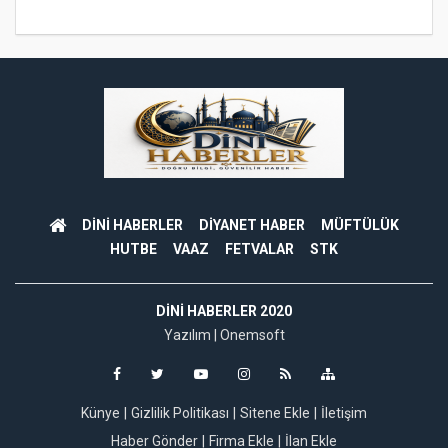
DİNİ HABERLER
DİYANET HABER
MÜFTÜLÜK
HUTBE
VAAZ
FETVALAR
STK
DINI HABERLER 2020
Yazılım |
Onemsoft
Künye
Gizlilik Politikası
Sitene Ekle
İletişim
Haber Gönder
Firma Ekle
İlan Ekle