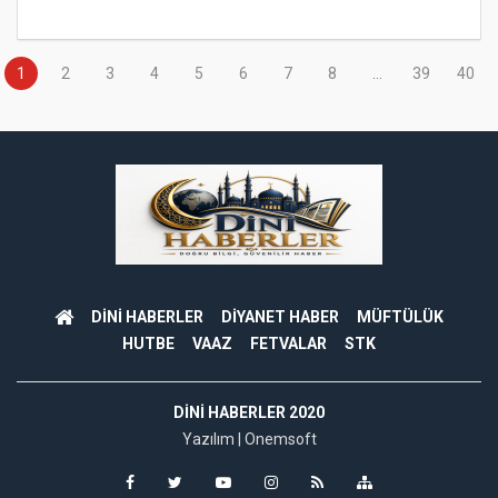
1
2
3
4
5
6
7
8
...
39
40
DİNİ HABERLER
DİYANET HABER
MÜFTÜLÜK
HUTBE
VAAZ
FETVALAR
STK
DINI HABERLER 2020
Yazılım |
Onemsoft