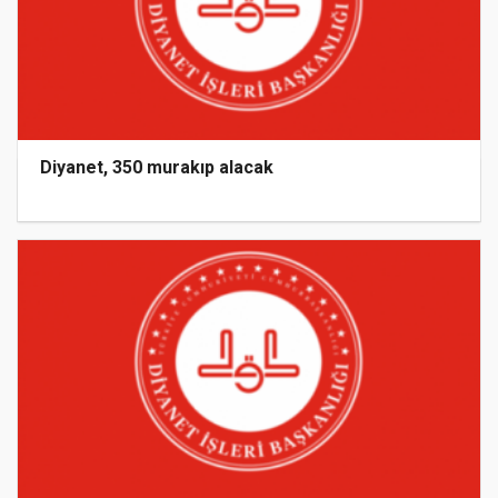
Diyanet, 350 murakıp alacak