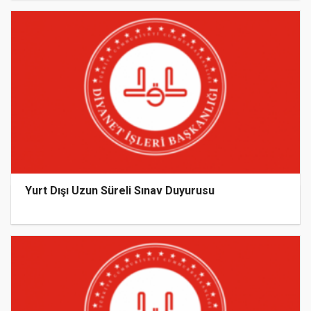
Yurt Dışı Uzun Süreli Sınav Duyurusu