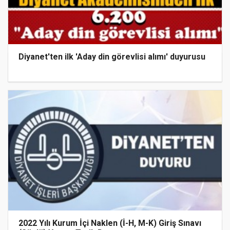
Diyanet'ten ilk 'Aday din görevlisi alımı' duyurusu
2022 Yılı Kurum İçi Naklen (İ-H, M-K) Giriş Sınavı