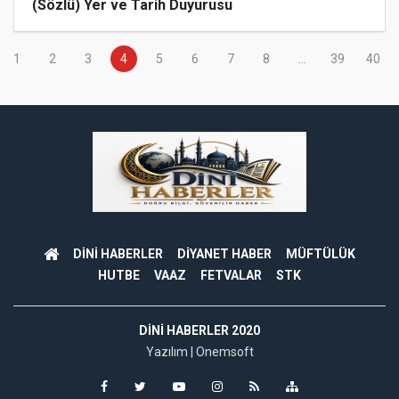
(Sözlü) Yer ve Tarih Duyurusu
1
2
3
4
5
6
7
8
...
39
40
DİNİ HABERLER
DİYANET HABER
MÜFTÜLÜK
HUTBE
VAAZ
FETVALAR
STK
DINI HABERLER 2020
Yazılım |
Onemsoft