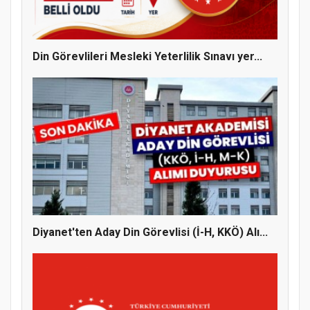
Din Görevlileri Mesleki Yeterlilik Sınavı yer...
Diyanet'ten Aday Din Görevlisi (İ-H, KKÖ) Alı...