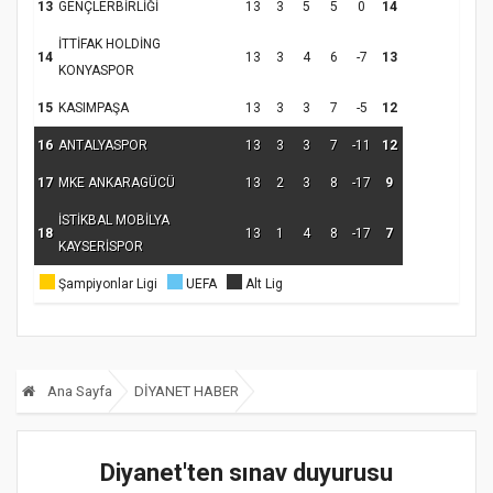
13
GENÇLERBİRLİĞİ
13
3
5
5
0
14
İTTİFAK HOLDİNG
14
13
3
4
6
-7
13
KONYASPOR
15
KASIMPAŞA
13
3
3
7
-5
12
16
ANTALYASPOR
13
3
3
7
-11
12
17
MKE ANKARAGÜCÜ
13
2
3
8
-17
9
İSTİKBAL MOBİLYA
18
13
1
4
8
-17
7
KAYSERİSPOR
Şampiyonlar Ligi
UEFA
Alt Lig
Ana Sayfa
DİYANET HABER
Diyanet'ten sınav duyurusu