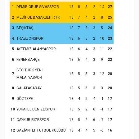
1
DEMİR GRUP SİVASSPOR
13
8
3
2
14
27
2
MEDİPOL BAŞAKŞEHİR FK
13
7
4
2
8
25
3
BEŞİKTAŞ
13
7
3
3
5
24
4
TRABZONSPOR
13
6
5
2
10
23
5
AYTEMİZ ALANYASPOR
13
6
4
3
11
22
6
FENERBAHÇE
13
6
4
3
9
22
BTC TURK YENİ
7
13
5
5
3
12
20
MALATYASPOR
8
GALATASARAY
13
5
5
3
3
20
9
GÖZTEPE
13
4
5
4
-1
17
10
YUKATEL DENİZLİSPOR
13
5
2
6
-1
17
11
ÇAYKUR RİZESPOR
13
5
2
6
-7
17
12
GAZİANTEP FUTBOL KULÜBÜ
13
4
4
5
-6
16