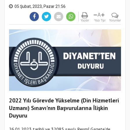
05 Şubat, 2023, Pazar 21:56
A
Yazdır
Yazı Tipi
Yorumlar
2022 Yılı Görevde Yükselme (Din Hizmetleri
Uzmanı) Sınavı'nın Başvurularına İlişkin
Duyuru
26.01.2023 tarihli ve 32085 sayılı Resmî Gazete'de