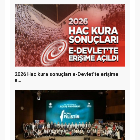
2026 Hac kura sonuçları e-Devlet'te erişime
a...
MÜFTÜ ABULSELAM ÖZDERE’YE ZİYARET