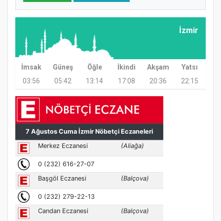
Samsun Atakum’da Yaz Kur’an Kursu
Kapanış Programı
İzmir
İmsak
Güneş
Öğle
İkindi
Akşam
Yatsı
03:56
05:42
13:14
17:08
20:36
22:15
Samsun Atakum’da Ayasofya Camii
Etkinliği