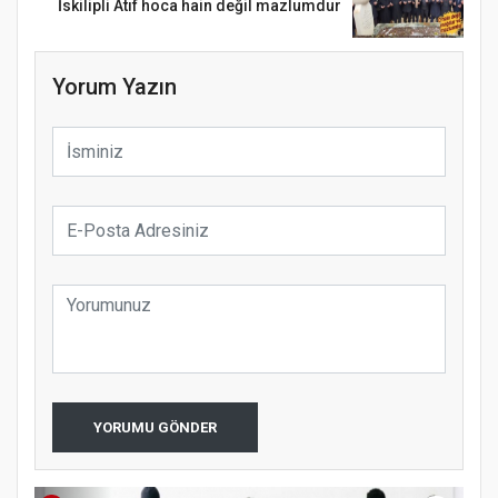
İskilipli Atıf hoca hain değil mazlumdur
Yorum Yazın
Samsun Atakum’da Ayasofya Camii
YORUMU GÖNDER
Etkinliği