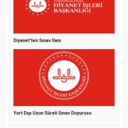
MÜFTÜ ABULSELAM ÖZDERE’YE ZİYARET
Diyanet'ten Sınav İlanı
Hz. Peygamber ve Gençlik Konferansı
Yurt Dışı Uzun Süreli Sınav Duyurusu