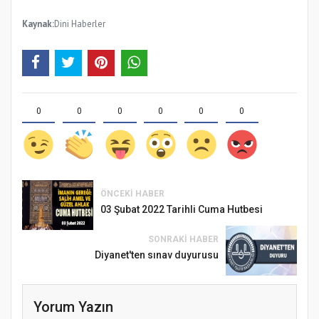
Kaynak:
Dini Haberler
0
0
0
0
0
0
ÖNCEKI HABER
03 Şubat 2022 Tarihli Cuma Hutbesi
SONRAKI HABER
Diyanet'ten sınav duyurusu
Yorum Yazın