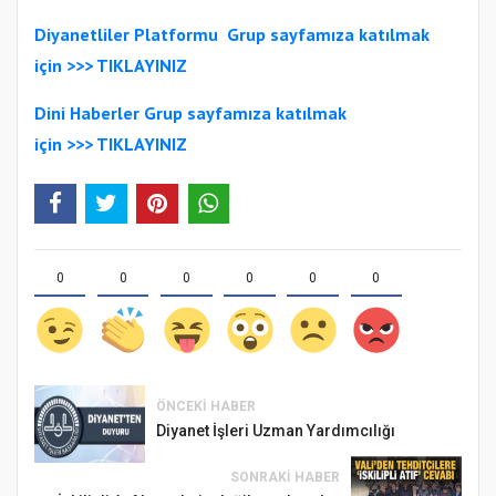
Diyanetliler Platformu
Gr
up sayfamıza katılmak
için >>>
TIKLAYINIZ
Dini Haberler Gr
up sayfamıza katılmak
için
>>>
TIKLAYINIZ
0
0
0
0
0
0
ÖNCEKI HABER
Diyanet İşleri Uzman Yardımcılığı
SONRAKI HABER