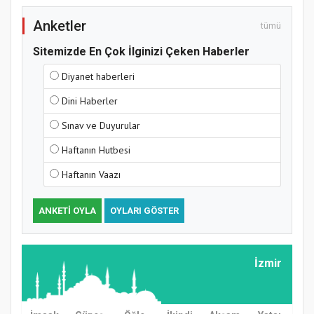
Anketler
tümü
Sitemizde En Çok İlginizi Çeken Haberler
Diyanet haberleri
Samsun Atakum’da Yaz Kur’an Kursu
Dini Haberler
Kapanış Programı
Sınav ve Duyurular
Haftanın Hutbesi
Haftanın Vaazı
ANKETI OYLA
OYLARI GÖSTER
İzmir
Samsun Atakum’da Ayasofya Camii
Etkinliği