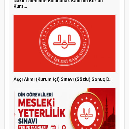
Nakil Talebinde Bulunacak Kadrolu Kur’an
Kurs...
Doğanyol'da Temel Dini Bilgiler Sınavı
Gerçekleştirildi
Aşçı Alımı (Kurum İçi) Sınavı (Sözlü) Sonuç D...