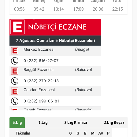
İmsak
Güneş
Öğle
İkindi
Akşam
Yatsı
03:56
05:42
13:14
17:08
20:36
22:15
Türkiye’de insanlar dinle bağlarını
koparıyor mu?
S.Lig
1.Lig
2.Lig Kırmızı
2.Lig Beyaz
Takımlar
O
G
B
M
Av
P