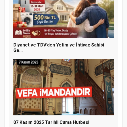
Doğanyol'da Temel Dini Bilgiler Sınavı
Gerçekleştirildi
Diyanet ve TDV’den Yetim ve İhtiyaç Sahibi
Ge...
07 Kasım 2025 Tarihli Cuma Hutbesi