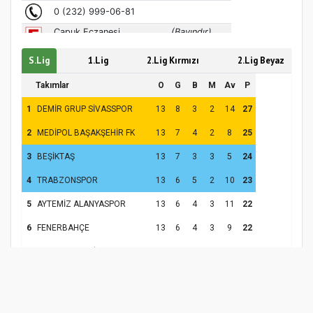
S.Lig
1.Lig
2.Lig Kırmızı
2.Lig Beyaz
Türkiye’de insanlar dinle bağlarını
Takımlar
O
G
B
M
Av
P
koparıyor mu?
1
DEMİR GRUP SİVASSPOR
13
8
3
2
14
27
2
MEDİPOL BAŞAKŞEHİR FK
13
7
4
2
8
25
3
BEŞİKTAŞ
13
7
3
3
5
24
4
TRABZONSPOR
13
6
5
2
10
23
5
AYTEMİZ ALANYASPOR
13
6
4
3
11
22
6
FENERBAHÇE
13
6
4
3
9
22
BTC TURK YENİ
7
13
5
5
3
12
20
MALATYASPOR
8
GALATASARAY
13
5
5
3
3
20