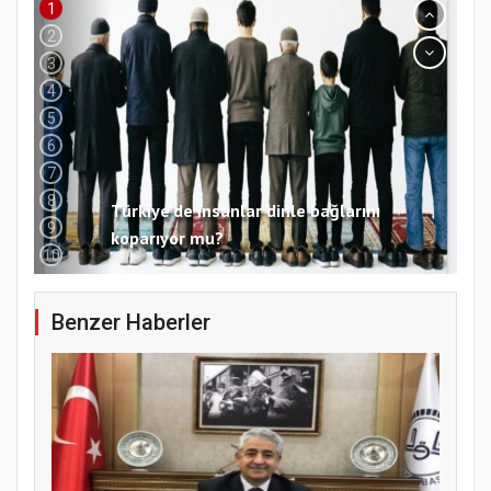
1
2
3
4
5
6
7
8
Türkiye’de insanlar dinle bağlarını
9
koparıyor mu?
10
Benzer Haberler