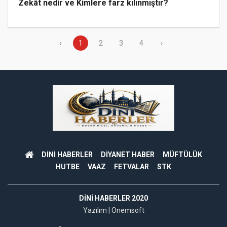
Zekât nedir ve Kimlere farz kılınmıştır?
‹
1
2
3
4
›
DİNİ HABERLER
DİYANET HABER
MÜFTÜLÜK
HUTBE
VAAZ
FETVALAR
STK
DINI HABERLER 2020
Yazılım |
Onemsoft