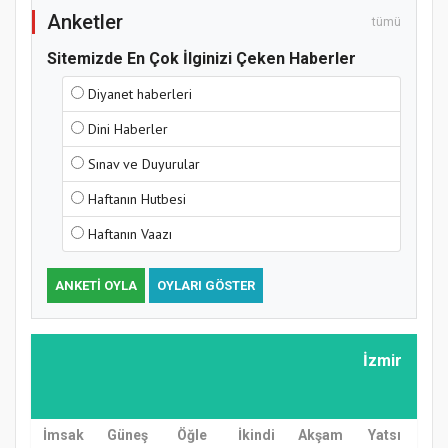
Anketler
tümü
Sitemizde En Çok İlginizi Çeken Haberler
Diyanet haberleri
Dini Haberler
Sınav ve Duyurular
Haftanın Hutbesi
Haftanın Vaazı
ANKETI OYLA
OYLARI GÖSTER
İzmir
İmsak
Güneş
Öğle
İkindi
Akşam
Yatsı