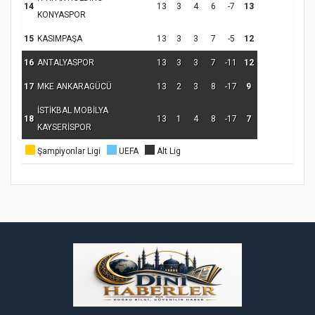
Samsun Atakum’da Ayasofya Camii
14
13
3
4
6
-7
13
KONYASPOR
Etkinliği
Türkiye’de insanlar dinle bağlarını
koparıyor mu?
15
KASIMPAŞA
13
3
3
7
-5
12
16
ANTALYASPOR
13
3
3
7
-11
12
17
MKE ANKARAGÜCÜ
13
2
3
8
-17
9
İSTİKBAL MOBİLYA
18
13
1
4
8
-17
7
KAYSERİSPOR
Şampiyonlar Ligi
UEFA
Alt Lig