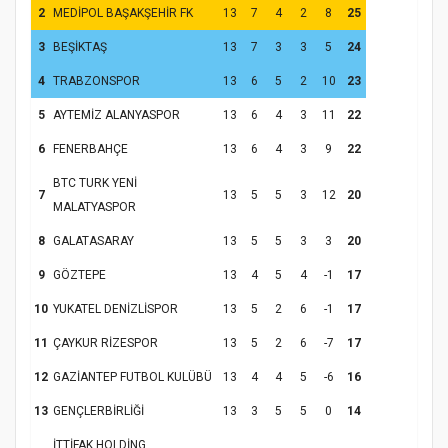
2
MEDİPOL BAŞAKŞEHİR FK
13
7
4
2
8
25
3
BEŞİKTAŞ
13
7
3
3
5
24
4
TRABZONSPOR
13
6
5
2
10
23
5
AYTEMİZ ALANYASPOR
13
6
4
3
11
22
6
FENERBAHÇE
13
6
4
3
9
22
BTC TURK YENİ
Samsun Atakum’da Yaz Kur’an Kursu
7
13
5
5
3
12
20
MALATYASPOR
Kapanış Programı
8
GALATASARAY
13
5
5
3
3
20
9
GÖZTEPE
13
4
5
4
-1
17
10
YUKATEL DENİZLİSPOR
13
5
2
6
-1
17
11
ÇAYKUR RİZESPOR
13
5
2
6
-7
17
12
GAZİANTEP FUTBOL KULÜBÜ
13
4
4
5
-6
16
13
GENÇLERBİRLİĞİ
13
3
5
5
0
14
İTTİFAK HOLDİNG