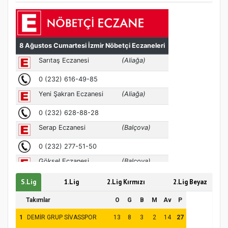
MÜFTÜ ABULSELAM ÖZDERE’YE ZİYARET
S.Lig
1.Lig
2.Lig Kırmızı
2.Lig Beyaz
Takımlar
O
G
B
M
Av
P
Hz. Peygamber ve Gençlik Konferansı
1
DEMİR GRUP SİVASSPOR
13
8
3
2
14
27