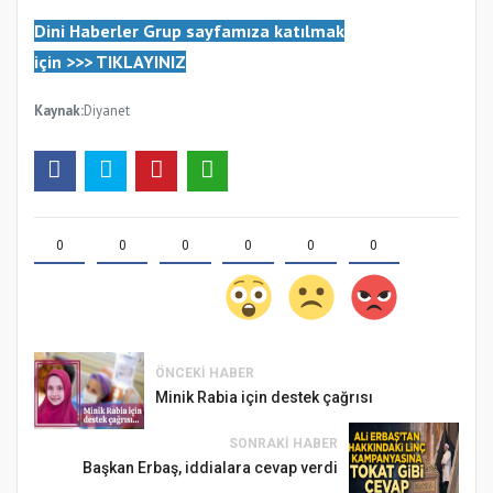
Dini Haberler Gr
up sayfamıza katılmak
için
>>>
TIKLAYINIZ
Kaynak:
Diyanet
0
0
0
0
0
0
ÖNCEKI HABER
Minik Rabia için destek çağrısı
SONRAKI HABER
Başkan Erbaş, iddialara cevap verdi