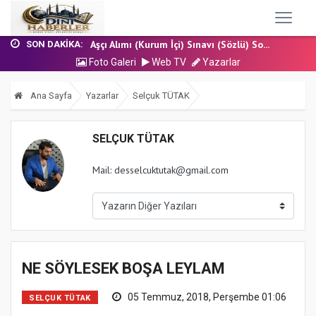
17 Temmuz 2026 - Cuma Hutbesi
Nakil Talebinde Bulunacak Kadrolu Kur’an...
Aşçı Alımı (Kurum İçi) Sınavı (Sözlü) So...
SON DAKIKA:
31 Temmuz 2026 - Cuma Hutbesi
Foto Galeri
Web TV
Yazarlar
24 Temmuz 2026 - Cuma Hutbesi
17 Temmuz 2026 - Cuma Hutbesi
Ana Sayfa
Yazarlar
Selçuk TÜTAK
Nakil Talebinde Bulunacak Kadrolu Kur’an...
SELÇUK TÜTAK
Mail: desselcuktutak@gmail.com
NE SÖYLESEK BOŞA LEYLAM
05 Temmuz, 2018, Perşembe 01:06
SELÇUK TÜTAK