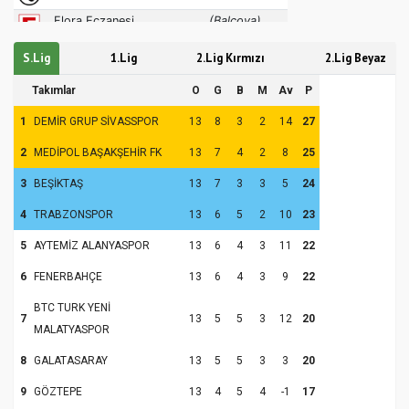
S.Lig
1.Lig
2.Lig Kırmızı
2.Lig Beyaz
Takımlar
O
G
B
M
Av
P
1
DEMİR GRUP SİVASSPOR
13
8
3
2
14
27
2
MEDİPOL BAŞAKŞEHİR FK
13
7
4
2
8
25
3
BEŞİKTAŞ
13
7
3
3
5
24
4
TRABZONSPOR
13
6
5
2
10
23
5
AYTEMİZ ALANYASPOR
13
6
4
3
11
22
6
FENERBAHÇE
13
6
4
3
9
22
BTC TURK YENİ
7
13
5
5
3
12
20
MALATYASPOR
8
GALATASARAY
13
5
5
3
3
20
9
GÖZTEPE
13
4
5
4
-1
17