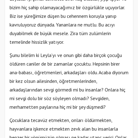
bizim hiç sahip olamayacağımız bir özgürlükle uçuyorlar.
Biz ise yüreğimize düşen bu cehennem koruyla yanıp
kavruluyoruz dünyada. Yananlara ne mutlu. Bu acıyı
duyabilmek de büyük mesele. Zira tüm zulümlerin
temelinde hissizlik yatıyor.
Şunu bilelim ki Leyla’yı ve onun gibi daha birçok çocuğu
öldüren caniler de bir zamanlar çocuktu. Hepsinin birer
ana-babası, öğretmenleri, arkadaşları oldu. Acaba diyorum
bir kez olsun ailesinden, öğretmenlerinden,
arkadaşlarından sevgi görmedi mi bu insanlar? Onlara hiç
mi sevgi dolu bir söz söyleyen olmadı? Sevgiden,
merhametten paylarına hiç mi bir şey düşmedi?
Çocuklara tecavüz etmekten, onları öldürmekten,
hayvanlara işkence etmekten zevk alan bu insanlarla
benzer bir yönümüzün olması ne kadar utanç verici. Onlar