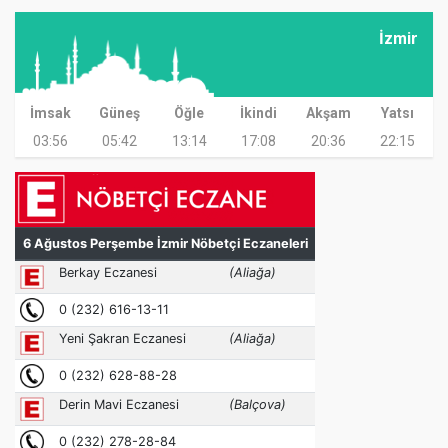
İzmir
İmsak
Güneş
Öğle
İkindi
Akşam
Yatsı
03:56
05:42
13:14
17:08
20:36
22:15