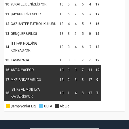
10
YUKATEL DENİZLİSPOR
13
5
2
6
-1
17
11
ÇAYKUR RİZESPOR
13
5
2
6
-7
17
12
GAZİANTEP FUTBOL KULÜBÜ
13
4
4
5
-6
16
13
GENÇLERBİRLİĞİ
13
3
5
5
0
14
İTTİFAK HOLDİNG
14
13
3
4
6
-7
13
KONYASPOR
15
KASIMPAŞA
13
3
3
7
-5
12
16
ANTALYASPOR
13
3
3
7
-11
12
17
MKE ANKARAGÜCÜ
13
2
3
8
-17
9
İSTİKBAL MOBİLYA
18
13
1
4
8
-17
7
KAYSERİSPOR
Şampiyonlar Ligi
UEFA
Alt Lig