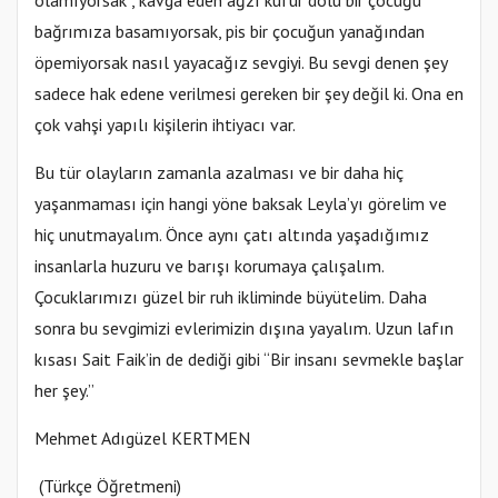
olamıyorsak , kavga eden ağzı küfür dolu bir çocuğu
bağrımıza basamıyorsak, pis bir çocuğun yanağından
öpemiyorsak nasıl yayacağız sevgiyi. Bu sevgi denen şey
sadece hak edene verilmesi gereken bir şey değil ki. Ona en
çok vahşi yapılı kişilerin ihtiyacı var.
Bu tür olayların zamanla azalması ve bir daha hiç
yaşanmaması için hangi yöne baksak Leyla’yı görelim ve
hiç unutmayalım. Önce aynı çatı altında yaşadığımız
insanlarla huzuru ve barışı korumaya çalışalım.
Çocuklarımızı güzel bir ruh ikliminde büyütelim. Daha
sonra bu sevgimizi evlerimizin dışına yayalım. Uzun lafın
kısası Sait Faik’in de dediği gibi ‘‘Bir insanı sevmekle başlar
her şey.’’
Mehmet Adıgüzel KERTMEN
(Türkçe Öğretmeni)