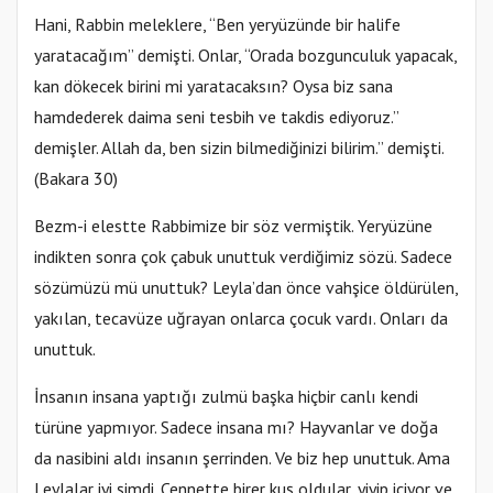
Hani, Rabbin meleklere, ‘‘Ben yeryüzünde bir halife
yaratacağım’’ demişti. Onlar, ‘‘Orada bozgunculuk yapacak,
kan dökecek birini mi yaratacaksın? Oysa biz sana
hamdederek daima seni tesbih ve takdis ediyoruz.’’
demişler. Allah da, ben sizin bilmediğinizi bilirim.’’ demişti.
(Bakara 30)
Bezm-i elestte Rabbimize bir söz vermiştik. Yeryüzüne
indikten sonra çok çabuk unuttuk verdiğimiz sözü. Sadece
sözümüzü mü unuttuk? Leyla’dan önce vahşice öldürülen,
yakılan, tecavüze uğrayan onlarca çocuk vardı. Onları da
unuttuk.
İnsanın insana yaptığı zulmü başka hiçbir canlı kendi
türüne yapmıyor. Sadece insana mı? Hayvanlar ve doğa
da nasibini aldı insanın şerrinden. Ve biz hep unuttuk. Ama
Leylalar iyi şimdi. Cennette birer kuş oldular, yiyip içiyor ve