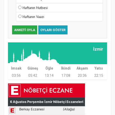
Haftanın Hutbesi
Haftanın Vaazı
ANKETI OYLA
OYLARI GÖSTER
Samsun Atakum’da Ayasofya Camii
İzmir
Etkinliği
İmsak
Güneş
Öğle
İkindi
Akşam
Yatsı
03:56
05:42
13:14
17:08
20:36
22:15
Türkiye’de insanlar dinle bağlarını