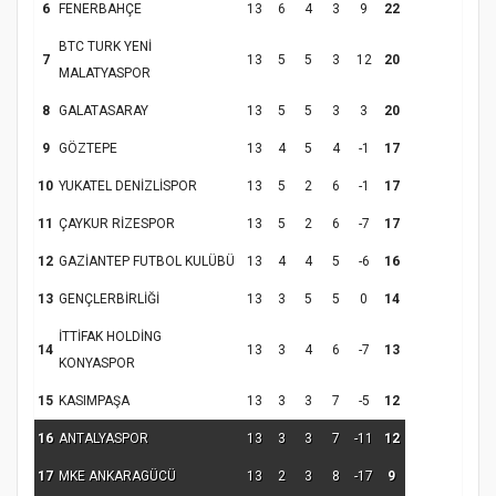
6
FENERBAHÇE
13
6
4
3
9
22
BTC TURK YENİ
7
13
5
5
3
12
20
MALATYASPOR
8
GALATASARAY
13
5
5
3
3
20
9
GÖZTEPE
13
4
5
4
-1
17
10
YUKATEL DENİZLİSPOR
13
5
2
6
-1
17
11
ÇAYKUR RİZESPOR
13
5
2
6
-7
17
12
GAZİANTEP FUTBOL KULÜBÜ
13
4
4
5
-6
16
13
GENÇLERBİRLİĞİ
13
3
5
5
0
14
İTTİFAK HOLDİNG
14
13
3
4
6
-7
13
KONYASPOR
15
KASIMPAŞA
13
3
3
7
-5
12
16
ANTALYASPOR
13
3
3
7
-11
12
17
MKE ANKARAGÜCÜ
13
2
3
8
-17
9