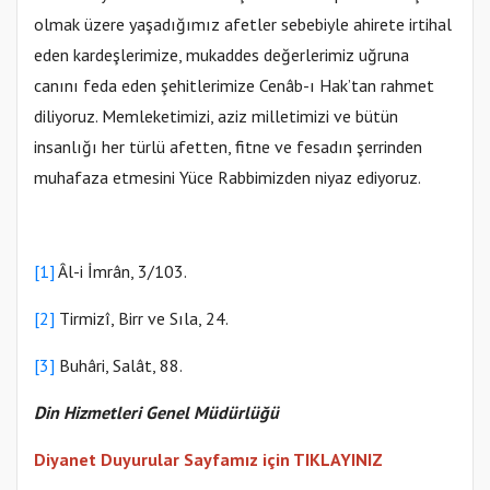
olmak üzere yaşadığımız afetler sebebiyle ahirete irtihal
eden kardeşlerimize, mukaddes değerlerimiz uğruna
canını feda eden şehitlerimize Cenâb-ı Hak’tan rahmet
diliyoruz. Memleketimizi, aziz milletimizi ve bütün
insanlığı her türlü afetten, fitne ve fesadın şerrinden
muhafaza etmesini Yüce Rabbimizden niyaz ediyoruz.
[1]
Âl-i İmrân, 3/103.
[2]
Tirmizî, Birr ve Sıla, 24.
[3]
Buhâri, Salât, 88.
Din Hizmetleri Genel Müdürlüğü
Diyanet Duyurular Sayfamız için TIKLAYINIZ