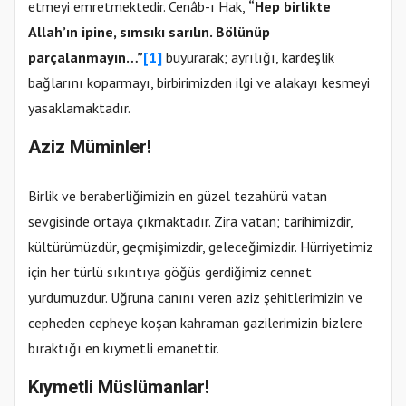
etmeyi emretmektedir. Cenâb-ı Hak,
“Hep birlikte
Allah’ın ipine, sımsıkı sarılın. Bölünüp
parçalanmayın…”
[1]
buyurarak; ayrılığı, kardeşlik
bağlarını koparmayı, birbirimizden ilgi ve alakayı kesmeyi
yasaklamaktadır.
Aziz Müminler!
Birlik ve beraberliğimizin en güzel tezahürü vatan
sevgisinde ortaya çıkmaktadır. Zira vatan; tarihimizdir,
kültürümüzdür, geçmişimizdir, geleceğimizdir. Hürriyetimiz
için her türlü sıkıntıya göğüs gerdiğimiz cennet
yurdumuzdur. Uğruna canını veren aziz şehitlerimizin ve
cepheden cepheye koşan kahraman gazilerimizin bizlere
bıraktığı en kıymetli emanettir.
Kıymetli Müslümanlar!