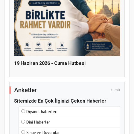
Hz. Peygamber ve Gençlik Konferansı
19 Haziran 2026 - Cuma Hutbesi
Anketler
tümü
Sitemizde En Çok İlginizi Çeken Haberler
Samsun Atakum’da Yaz Kur’an Kursu
Diyanet haberleri
Kapanış Programı
Dini Haberler
Sınav ve Duyurular