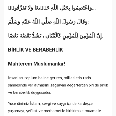
تَفَرَّقُواۖ
وَلَا
جَم۪يعًا
اللّٰهِ
بِحَبْلِ
وَاعْتَصِمُوا
...
وَقَالَ رَسُولُ اللّٰهِ صَلَّي اللّٰهُ عَلَيْهِ وَسَلَّمَ
:
بَعْضًا
بَعْضُهُ
يَشُدُّ
،
كَالْبُنْيَانِ
لِلْمُؤْمِنِ
الْمُؤْمِنَ
إِنَّ
.
BİRLİK VE BERABERLİK
Muhterem Müslümanlar!
İnsanları toplum haline getiren, milletlerin tarih
sahnesinde yer almasını sağlayan değerlerden biri de birlik
ve beraberlik duygusudur.
Yüce dinimiz İslam; sevgi ve saygı içinde kardeşçe
yaşamayı, şefkat ve merhametle birbirimize muamele