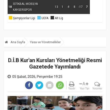
İSTİKBAL MOBİLYA
18
13
1
4
8
-17
7
KAYSERİSPOR
Şampiyonlar Ligi
UEFA
Alt Lig
Ana Sayfa
Yasa ve Yönetmelikler
D.İ.B Kur'an Kursları Yönetmeliği Resmi
Gazetede Yayımlandı
05 Şubat, 2026, Perşembe 19:25
A
Yazdır
Yazı Tipi
Yorumlar