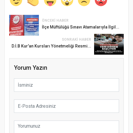
ÖNCEKI HABER
İlçe Müftülüğü Sınavı Atamalarıyla İlgil...
SONRAKI HABER
D.İ.B Kur'an Kursları Yönetmeliği Resmi...
Yorum Yazın
Samsun Atakum’da Ayasofya Camii
Etkinliği