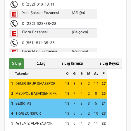
koparıyor mu?
S.Lig
1.Lig
2.Lig Kırmızı
2.Lig Beyaz
Takımlar
O
G
B
M
Av
P
1
DEMİR GRUP SİVASSPOR
13
8
3
2
14
27
2
MEDİPOL BAŞAKŞEHİR FK
13
7
4
2
8
25
3
BEŞİKTAŞ
13
7
3
3
5
24
4
TRABZONSPOR
13
6
5
2
10
23
5
AYTEMİZ ALANYASPOR
13
6
4
3
11
22