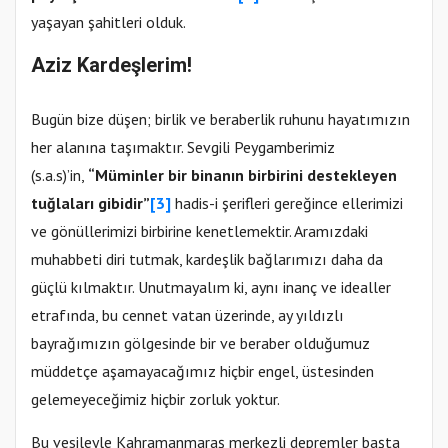
yaşayan şahitleri olduk.
Aziz Kardeşlerim!
Bugün bize düşen; birlik ve beraberlik ruhunu hayatımızın
her alanına taşımaktır. Sevgili Peygamberimiz
(s.a.s)’in,
“Müminler bir binanın birbirini destekleyen
tuğlaları gibidir”
[3]
hadis-i şerifleri gereğince ellerimizi
ve gönüllerimizi birbirine kenetlemektir. Aramızdaki
muhabbeti diri tutmak, kardeşlik bağlarımızı daha da
güçlü kılmaktır. Unutmayalım ki, aynı inanç ve idealler
etrafında, bu cennet vatan üzerinde, ay yıldızlı
bayrağımızın gölgesinde bir ve beraber olduğumuz
müddetçe aşamayacağımız hiçbir engel, üstesinden
gelemeyeceğimiz hiçbir zorluk yoktur.
Bu vesileyle Kahramanmaraş merkezli depremler başta