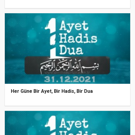
Her Güne Bir Ayet, Bir Hadis, Bir Dua