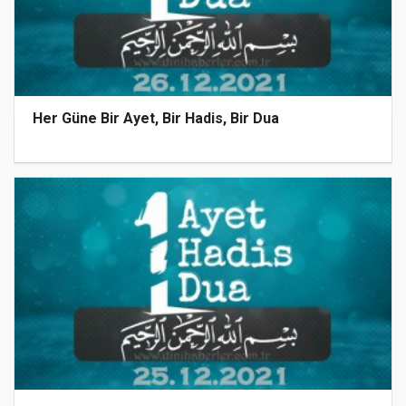
Her Güne Bir Ayet, Bir Hadis, Bir Dua