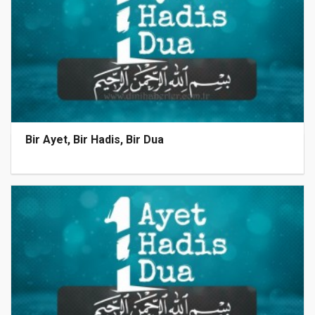
Bir Ayet, Bir Hadis, Bir Dua