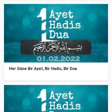
Her Güne Bir Ayet, Bir Hadis, Bir Dua