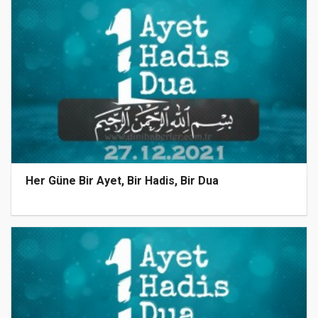
Her Güne Bir Ayet, Bir Hadis, Bir Dua