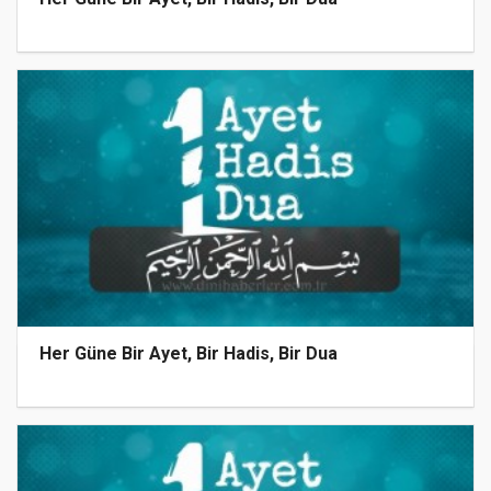
Her Güne Bir Ayet, Bir Hadis, Bir Dua