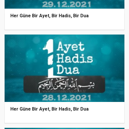
Her Güne Bir Ayet, Bir Hadis, Bir Dua
Her Güne Bir Ayet, Bir Hadis, Bir Dua