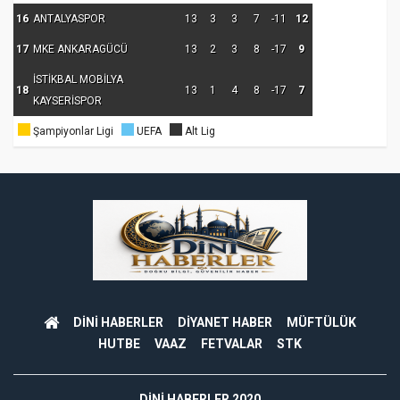
16
ANTALYASPOR
13
3
3
7
-11
12
17
MKE ANKARAGÜCÜ
13
2
3
8
-17
9
İSTİKBAL MOBİLYA
18
13
1
4
8
-17
7
KAYSERİSPOR
Şampiyonlar Ligi
UEFA
Alt Lig
DİNİ HABERLER
DİYANET HABER
MÜFTÜLÜK
HUTBE
VAAZ
FETVALAR
STK
DINI HABERLER 2020