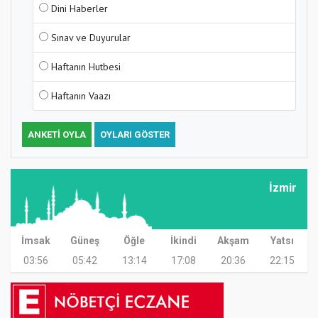
Dini Haberler
Sınav ve Duyurular
Haftanın Hutbesi
Haftanın Vaazı
ANKETI OYLA
OYLARI GÖSTER
İzmir
İmsak
Güneş
Öğle
İkindi
Akşam
Yatsı
03:56
05:42
13:14
17:08
20:36
22:15