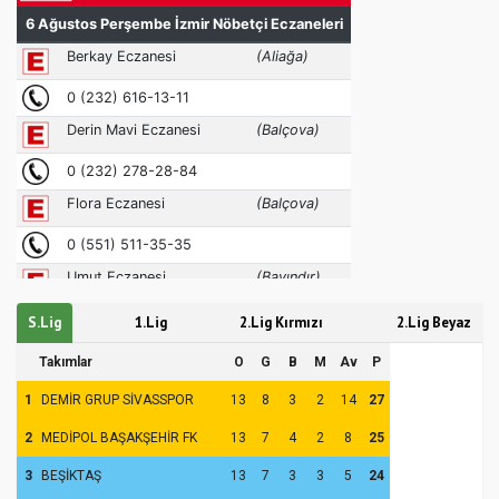
S.Lig
1.Lig
2.Lig Kırmızı
2.Lig Beyaz
Takımlar
O
G
B
M
Av
P
1
DEMİR GRUP SİVASSPOR
13
8
3
2
14
27
2
MEDİPOL BAŞAKŞEHİR FK
13
7
4
2
8
25
3
BEŞİKTAŞ
13
7
3
3
5
24