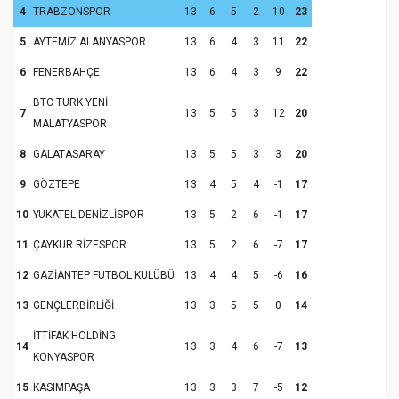
4
TRABZONSPOR
13
6
5
2
10
23
5
AYTEMİZ ALANYASPOR
13
6
4
3
11
22
6
FENERBAHÇE
13
6
4
3
9
22
BTC TURK YENİ
7
13
5
5
3
12
20
MALATYASPOR
8
GALATASARAY
13
5
5
3
3
20
9
GÖZTEPE
13
4
5
4
-1
17
10
YUKATEL DENİZLİSPOR
13
5
2
6
-1
17
11
ÇAYKUR RİZESPOR
13
5
2
6
-7
17
12
GAZİANTEP FUTBOL KULÜBÜ
13
4
4
5
-6
16
13
GENÇLERBİRLİĞİ
13
3
5
5
0
14
İTTİFAK HOLDİNG
14
13
3
4
6
-7
13
KONYASPOR
15
KASIMPAŞA
13
3
3
7
-5
12