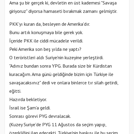
Ama şu bir gerçek ki, devletin en üst kademesi "Savaşa
giriyoruz" diyorsa hamaseti bırakmak zamanı gelmiştir.
PKK'yı kuran da, besleyen de Amerika'dır.
Bunu artık konuşmaya bile gerek yok.
İçeride PKK ile ciddi mücadele verildi.
Peki Amerika son beş yılda ne yaptı?
O teröristleri aldı Suriye'nin kuzeyine yerleştirdi.
"Adınız bundan sonra YPG. Burada size bir Kürdistan
kuracağım. Ama günü geldiğinde bizim için Türkiye ile
savaşacaksınız" dedi ve onlara binlerce tır silah getirdi,
eğitti.
Hazırda bekletiyor.
İsrail ise Şam'a geldi.
Sonrası görevi PYG devralacak.
(Kuzey Suriye'de PYG 11 Ağustos da seçim yapıp,
özerkliğini ilan edecekti. Türkiye'nin baskısı ile bu seçim