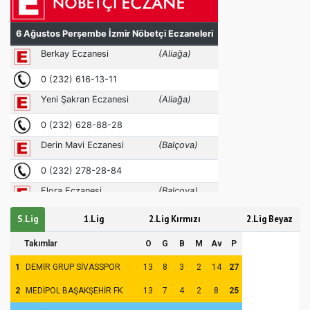
S.Lig
1.Lig
2.Lig Kırmızı
2.Lig Beyaz
Takımlar
O
G
B
M
Av
P
1
DEMİR GRUP SİVASSPOR
13
8
3
2
14
27
2
MEDİPOL BAŞAKŞEHİR FK
13
7
4
2
8
25