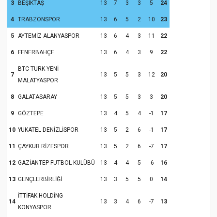
3
BEŞİKTAŞ
13
7
3
3
5
24
4
TRABZONSPOR
13
6
5
2
10
23
5
AYTEMİZ ALANYASPOR
13
6
4
3
11
22
6
FENERBAHÇE
13
6
4
3
9
22
BTC TURK YENİ
7
13
5
5
3
12
20
MALATYASPOR
8
GALATASARAY
13
5
5
3
3
20
9
GÖZTEPE
13
4
5
4
-1
17
10
YUKATEL DENİZLİSPOR
13
5
2
6
-1
17
11
ÇAYKUR RİZESPOR
13
5
2
6
-7
17
12
GAZİANTEP FUTBOL KULÜBÜ
13
4
4
5
-6
16
13
GENÇLERBİRLİĞİ
13
3
5
5
0
14
İTTİFAK HOLDİNG
14
13
3
4
6
-7
13
KONYASPOR