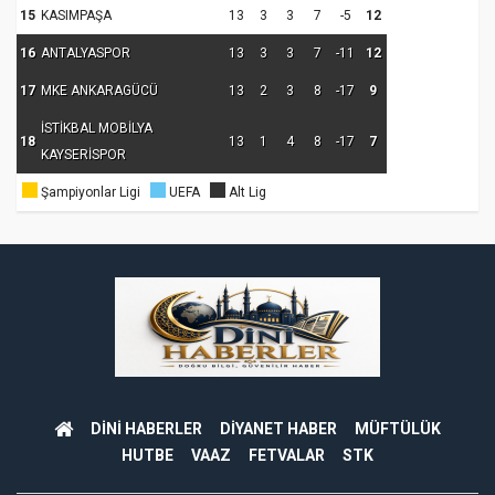
15
KASIMPAŞA
13
3
3
7
-5
12
16
ANTALYASPOR
13
3
3
7
-11
12
17
MKE ANKARAGÜCÜ
13
2
3
8
-17
9
İSTİKBAL MOBİLYA
18
13
1
4
8
-17
7
KAYSERİSPOR
Şampiyonlar Ligi
UEFA
Alt Lig
DİNİ HABERLER
DİYANET HABER
MÜFTÜLÜK
HUTBE
VAAZ
FETVALAR
STK