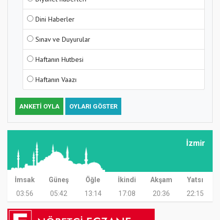
Dini Haberler
Sınav ve Duyurular
Haftanın Hutbesi
Haftanın Vaazı
ANKETI OYLA
OYLARI GÖSTER
İzmir
İmsak
Güneş
Öğle
İkindi
Akşam
Yatsı
03:56
05:42
13:14
17:08
20:36
22:15