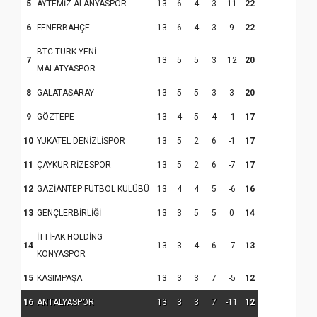
5
AYTEMİZ ALANYASPOR
13
6
4
3
11
22
Kapanış Programı
6
FENERBAHÇE
13
6
4
3
9
22
BTC TURK YENİ
7
13
5
5
3
12
20
MALATYASPOR
8
GALATASARAY
13
5
5
3
3
20
9
GÖZTEPE
13
4
5
4
-1
17
10
YUKATEL DENİZLİSPOR
13
5
2
6
-1
17
11
ÇAYKUR RİZESPOR
13
5
2
6
-7
17
Samsun Atakum’da Ayasofya Camii
12
GAZİANTEP FUTBOL KULÜBÜ
13
4
4
5
-6
16
Etkinliği
Türkiye’de insanlar dinle bağlarını
koparıyor mu?
13
GENÇLERBİRLİĞİ
13
3
5
5
0
14
İTTİFAK HOLDİNG
14
13
3
4
6
-7
13
KONYASPOR
15
KASIMPAŞA
13
3
3
7
-5
12
16
ANTALYASPOR
13
3
3
7
-11
12