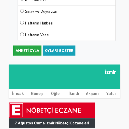
Sınav ve Duyurular
Haftanın Hutbesi
Haftanın Vaazı
ANKETI OYLA
OYLARI GÖSTER
İzmir
İmsak
Güneş
Öğle
İkindi
Akşam
Yatsı
MÜFTÜ ABULSELAM ÖZDERE’YE ZİYARET