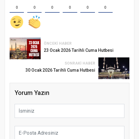
0
0
0
0
0
0
ÖNCEKI HABER
23 Ocak 2026 Tarihli Cuma Hutbesi
SONRAKI HABER
30 Ocak 2026 Tarihli Cuma Hutbesi
Yorum Yazın
Samsun Atakum’da Ayasofya Camii
Etkinliği
Türkiye’de insanlar dinle bağlarını
koparıyor mu?