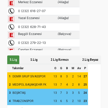
Hz. Peygamber ve Gençlik Konferansı
S.Lig
1.Lig
2.Lig Kırmızı
2.Lig Beyaz
Takımlar
O
G
B
M
Av
P
1
DEMİR GRUP SİVASSPOR
13
8
3
2
14
27
2
MEDİPOL BAŞAKŞEHİR FK
13
7
4
2
8
25
3
BEŞİKTAŞ
13
7
3
3
5
24
4
TRABZONSPOR
13
6
5
2
10
23
Samsun Atakum’da Yaz Kur’an Kursu