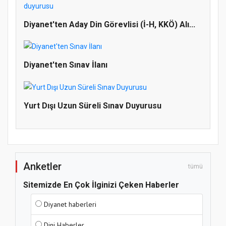
Doğanyol'da Temel Dini Bilgiler Sınavı
Diyanet'ten Aday Din Görevlisi (İ-H, KKÖ) Alı...
Gerçekleştirildi
Diyanet'ten Sınav İlanı
Yurt Dışı Uzun Süreli Sınav Duyurusu
Anketler
tümü
Sitemizde En Çok İlginizi Çeken Haberler
Diyanet haberleri
Dini Haberler