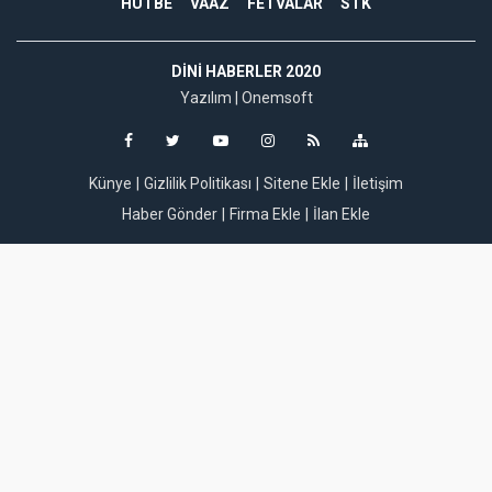
HUTBE
VAAZ
FETVALAR
STK
DINI HABERLER 2020
Yazılım |
Onemsoft
Künye
Gizlilik Politikası
Sitene Ekle
İletişim
Haber Gönder
Firma Ekle
İlan Ekle