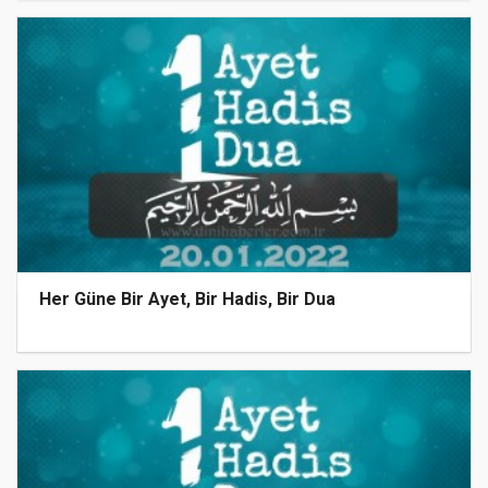
Her Güne Bir Ayet, Bir Hadis, Bir Dua