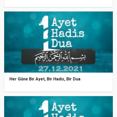
Her Güne Bir Ayet, Bir Hadis, Bir Dua