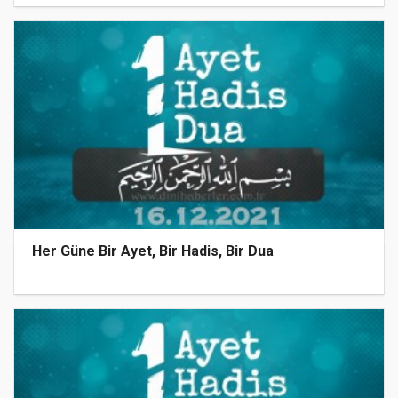
Her Güne Bir Ayet, Bir Hadis, Bir Dua