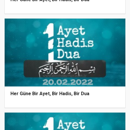
Her Güne Bir Ayet, Bir Hadis, Bir Dua