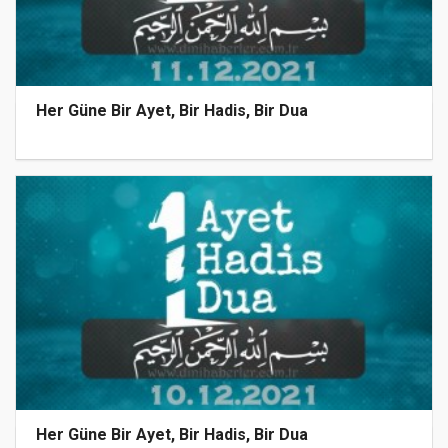
Her Güne Bir Ayet, Bir Hadis, Bir Dua
Her Güne Bir Ayet, Bir Hadis, Bir Dua