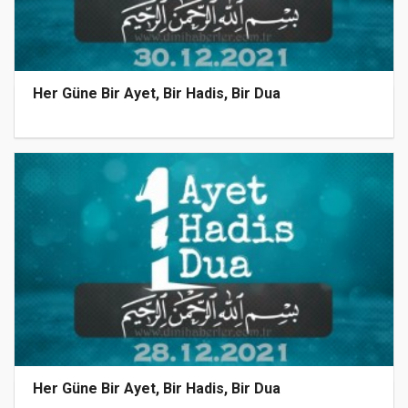
Her Güne Bir Ayet, Bir Hadis, Bir Dua
Her Güne Bir Ayet, Bir Hadis, Bir Dua