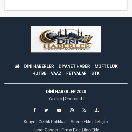
DİNİ HABERLER
DİYANET HABER
MÜFTÜLÜK
HUTBE
VAAZ
FETVALAR
STK
DINI HABERLER 2020
Yazılım |
Onemsoft
Künye
Gizlilik Politikası
Sitene Ekle
İletişim
Haber Gönder
Firma Ekle
İlan Ekle