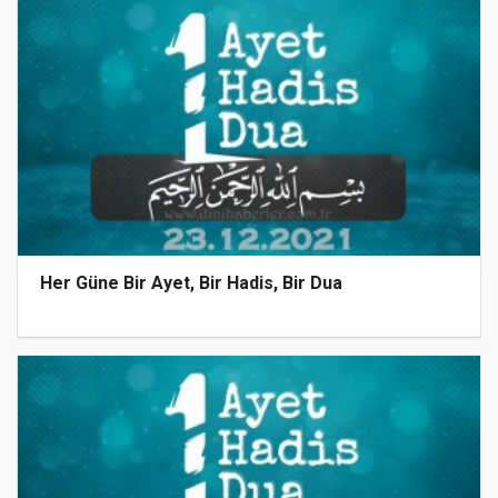
Her Güne Bir Ayet, Bir Hadis, Bir Dua