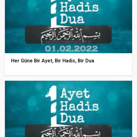
Her Güne Bir Ayet, Bir Hadis, Bir Dua