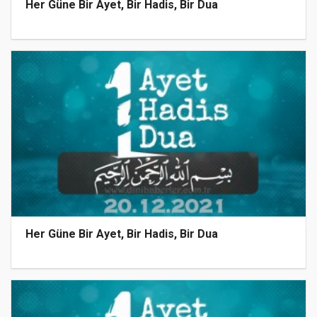
Her Güne Bir Ayet, Bir Hadis, Bir Dua
Her Güne Bir Ayet, Bir Hadis, Bir Dua