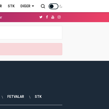
R
STK
DIĞER
ar
FETVALAR
STK