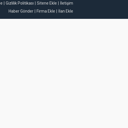
ye
Gizlilik Politikası
Sitene Ekle
İletişim
Haber Gönder
Firma Ekle
İlan Ekle