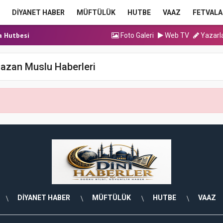
DİYANET HABER
MÜFTÜLÜK
HUTBE
VAAZ
FETVALA
ma Hutbesi
a Hutbesi
Foto Galeri
Web TV
Yazarl
cak Kadrolu Kur’an...
ınavı (Sözlü) So...
mazan Muslu Haberleri
ma Hutbesi
ma Hutbesi
a Hutbesi
DİYANET HABER
MÜFTÜLÜK
HUTBE
VAAZ