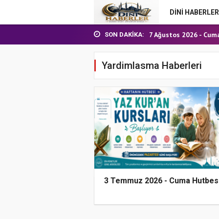
DİNİ HABERLER
24 Temmuz 2026 - Cu
7 Ağustos 2026 - Cum
SON DAKIKA:
Nakil Talebinde Buluna
Aşçı Alımı (Kurum İçi) S
Yardimlasma Haberleri
31 Temmuz 2026 - Cu
24 Temmuz 2026 - Cu
7 Ağustos 2026 - Cum
3 Temmuz 2026 - Cuma Hutbes