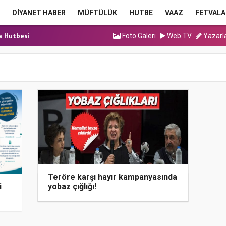
DİYANET HABER
MÜFTÜLÜK
HUTBE
VAAZ
FETVALA
ma Hutbesi
a Hutbesi
Foto Galeri
Web TV
Yazarl
cak Kadrolu Kur’an...
ınavı (Sözlü) So...
ma Hutbesi
ma Hutbesi
a Hutbesi
Teröre karşı hayır kampanyasında
yobaz çığlığı!
i