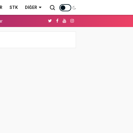
R
STK
DIĞER
ar