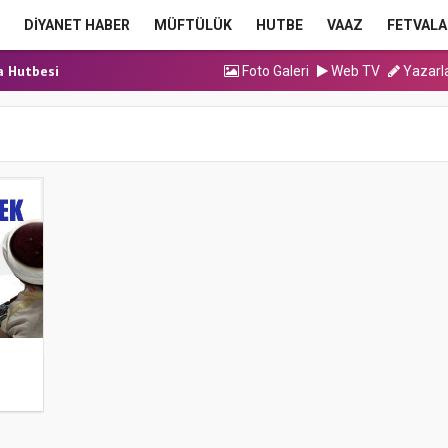
DİYANET HABER
MÜFTÜLÜK
HUTBE
VAAZ
FETVALA
ma Hutbesi
a Hutbesi
Foto Galeri
Web TV
Yazarl
cak Kadrolu Kur’an...
ınavı (Sözlü) So...
ma Hutbesi
ma Hutbesi
a Hutbesi