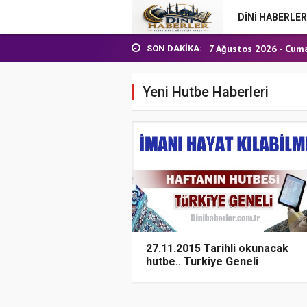
DİNİ HABERLER
24 Temmuz 2026 - Cu
7 Ağustos 2026 - Cum
SON DAKIKA:
Nakil Talebinde Buluna
Aşçı Alımı (Kurum İçi) S
Yeni Hutbe Haberleri
31 Temmuz 2026 - Cu
24 Temmuz 2026 - Cu
7 Ağustos 2026 - Cum
27.11.2015 Tarihli okunacak
hutbe.. Turkiye Geneli