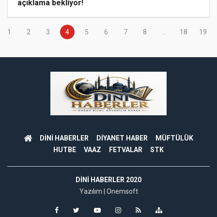
açıklama bekliyor!
1
2
3
4
5
6
7
8
...
18
19
DİNİ HABERLER
DİYANET HABER
MÜFTÜLÜK
HUTBE
VAAZ
FETVALAR
STK
DINI HABERLER 2020
Yazılım |
Onemsoft