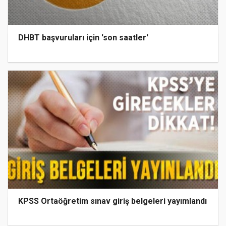
DHBT başvuruları için 'son saatler'
KPSS Ortaöğretim sınav giriş belgeleri yayımlandı