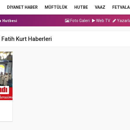
DİYANET HABER
MÜFTÜLÜK
HUTBE
VAAZ
FETVALA
ma Hutbesi
a Hutbesi
Foto Galeri
Web TV
Yazarl
cak Kadrolu Kur’an...
ınavı (Sözlü) So...
 Fatih Kurt Haberleri
ma Hutbesi
ma Hutbesi
a Hutbesi