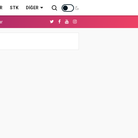
R
STK
DIĞER
ar