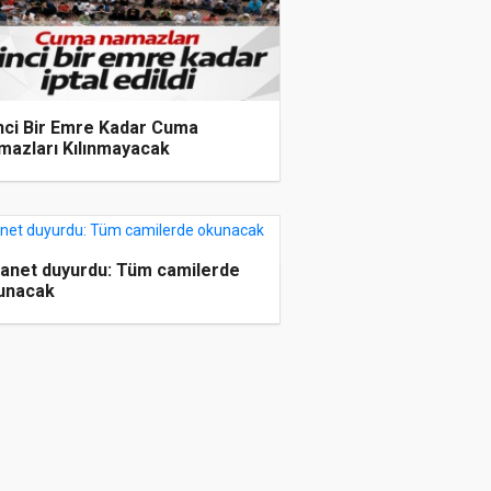
inci Bir Emre Kadar Cuma
mazları Kılınmayacak
yanet duyurdu: Tüm camilerde
unacak