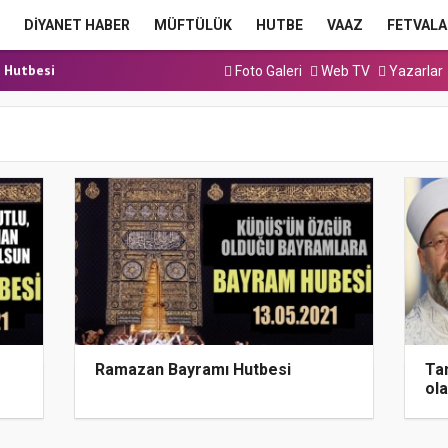
a Hutbesi
DİYANET HABER
MÜFTÜLÜK
HUTBE
VAAZ
FETVALA
 Hutbesi
cak Kadrolu Kur’an...
Foto Galeri
Web TV
Yazarlar
ınavı (Sözlü) So...
a Hutbesi
a Hutbesi
 Hutbesi
Ramazan Bayramı Hutbesi
Ta
ola