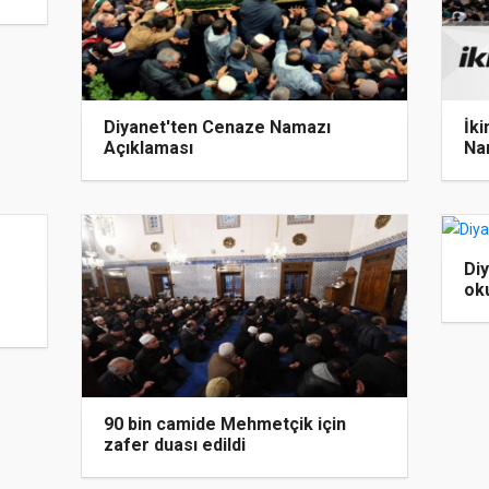
Diyanet'ten Cenaze Namazı
İk
Açıklaması
Na
Di
ok
90 bin camide Mehmetçik için
zafer duası edildi