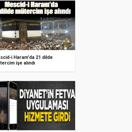
scid-i Haram'da 21 dilde
ercim işe alındı