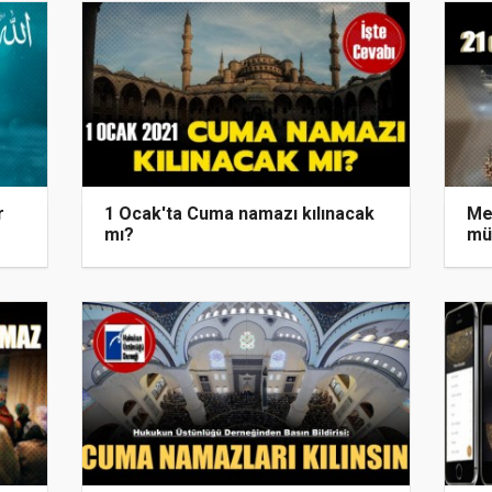
r
1 Ocak'ta Cuma namazı kılınacak
Me
mı?
müt