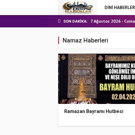
24 Temmuz 2026 - Cum
DİNİ HABERLER
7 Ağustos 2026 - Cuma
Nakil Talebinde Buluna
SON DAKIKA:
Aşçı Alımı (Kurum İçi) S
31 Temmuz 2026 - Cum
Namaz Haberleri
24 Temmuz 2026 - Cum
7 Ağustos 2026 - Cuma
Ramazan Bayramı Hutbesi