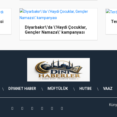
si
Te
Diyarbakır\'da \'Haydi Çocuklar,
Gençler Namaza\' kampanyası
DİYANET HABER
MÜFTÜLÜK
HUTBE
VAAZ
Kün