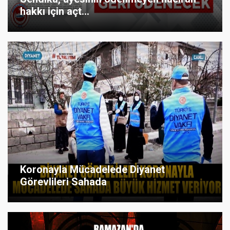
hakkı için açt...
Koronayla Mücadelede Diyanet
Görevlileri Sahada