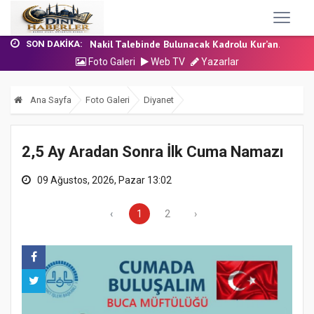
24 Temmuz 2026 - Cuma Hutbesi
7 Ağustos 2026 - Cuma Hutbesi
Nakil Talebinde Bulunacak Kadrolu Kur’an...
SON DAKIKA:
Aşçı Alımı (Kurum İçi) Sınavı (Sözlü) So...
Foto Galeri
Web TV
Yazarlar
31 Temmuz 2026 - Cuma Hutbesi
24 Temmuz 2026 - Cuma Hutbesi
Ana Sayfa
Foto Galeri
Diyanet
7 Ağustos 2026 - Cuma Hutbesi
2,5 Ay Aradan Sonra İlk Cuma Namazı
09 Ağustos, 2026, Pazar 13:02
‹
1
2
›