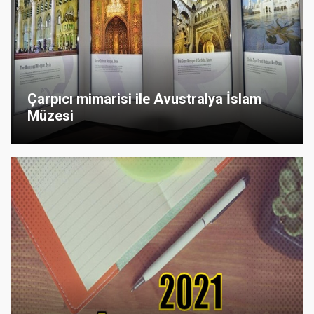
Çarpıcı mimarisi ile Avustralya İslam
Müzesi