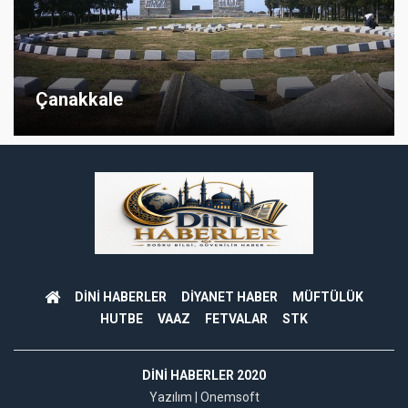
Çanakkale
DİNİ HABERLER
DİYANET HABER
MÜFTÜLÜK
HUTBE
VAAZ
FETVALAR
STK
DINI HABERLER 2020
Yazılım |
Onemsoft