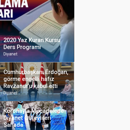
2020 Yaz Kuran Kursu
Ders Programı
Diyanet
Cumhurbaşkanı Erdoğan,
görme engelli hafız
Ravzanur'u kabul etti
Diyanet
Koronayla Mücadelede
Diyanet Görevlileri
Sahada