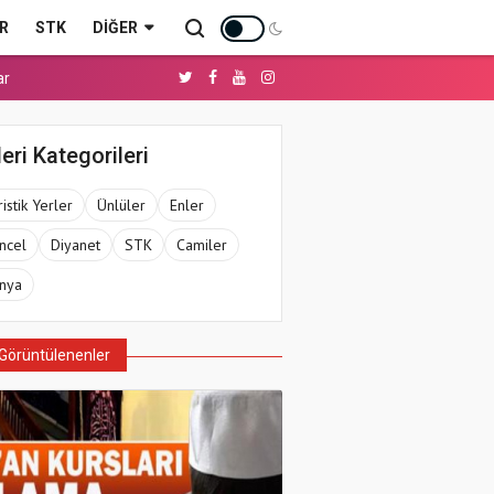
R
STK
DIĞER
ar
eri Kategorileri
istik Yerler
Ünlüler
Enler
ncel
Diyanet
STK
Camiler
nya
Görüntülenenler