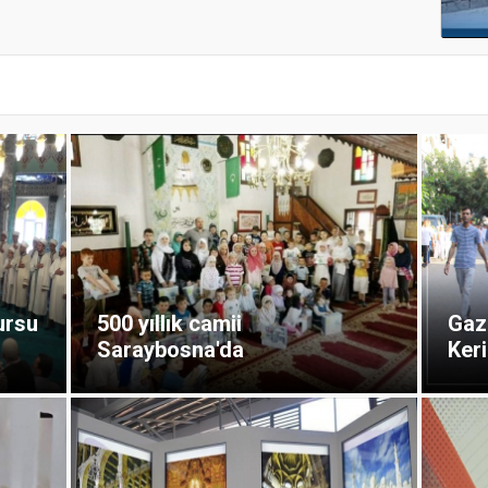
ursu
500 yıllık camii
Gazz
Saraybosna'da
Keri