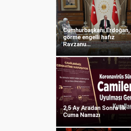
Cumhurbaşkanı Erdoğan,
görme engelli hafız
Ravzanu...
2,5 Ay Aradan Sonra İlk
Cuma Namazı