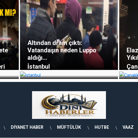
Altından dram çıktı:
ete
Vatandaşın neden Luppo
Elaz
aldığı...
Yıkı
ri
İstanbul
Çan
DİYANET HABER
MÜFTÜLÜK
HUTBE
VAAZ