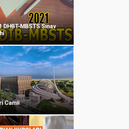
1 DHBT-MBSTS Sınav
hi
ri Camii