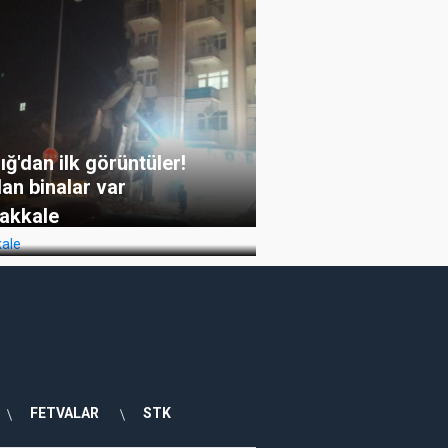
ığ'dan ilk görüntüler!
lan binalar var
akkale
FETVALAR
STK