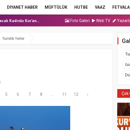
ma Hutbesi
DİYANET HABER
MÜFTÜLÜK
HUTBE
VAAZ
FETVALA
cak Kadrolu Kur’an...
ınavı (Sözlü) So...
Foto Galeri
Web TV
Yazarl
ma Hutbesi
ma Hutbesi
Turistik Yerler
Gal
ma Hutbesi
cak Kadrolu Kur’an...
Tur
Gü
Dü
5
Çok 
5
6
7
8
...
11
12
›