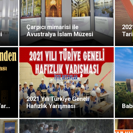
Çarpıcı mimarisi ile
202
i
Avustralya İslam Müzesi
Tari
2021 Yılı Türkiye Geneli
r...
Hafızlık Yarışması
Bab