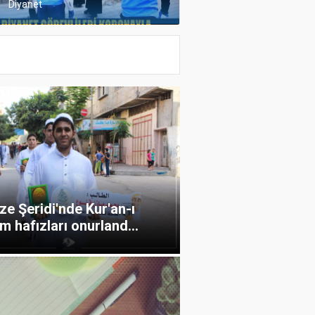
Diyanet
e Şeridi'nde Kur'an-ı
m hafızları onurland...