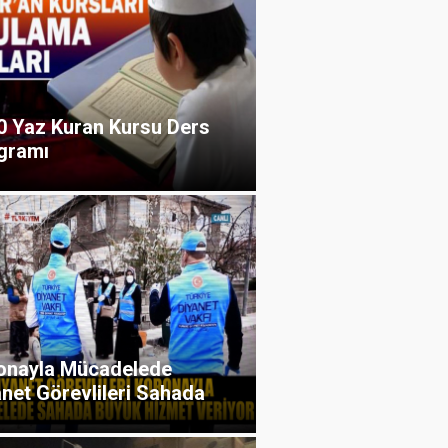
0 Yaz Kuran Kursu Ders
gramı
onayla Mücadelede
net Görevlileri Sahada