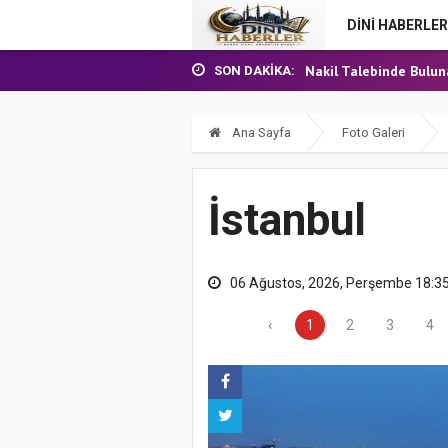
17 Temmuz 2026 - Cu
DİNİ HABERLER
Nakil Talebinde Buluna
Aşçı Alımı (Kurum İçi) S
SON DAKIKA:
31 Temmuz 2026 - Cu
24 Temmuz 2026 - Cu
Ana Sayfa
Foto Galeri
17 Temmuz 2026 - Cu
Nakil Talebinde Buluna
İstanbul
06 Ağustos, 2026, Perşembe 18:3
‹
1
2
3
4