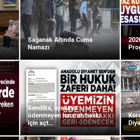
Sağanak Altında Cuma
202
Namazı
Pro
Sendika, üyesinin
ödenmeyen hacırah hakkı
Kor
için açt...
Diya