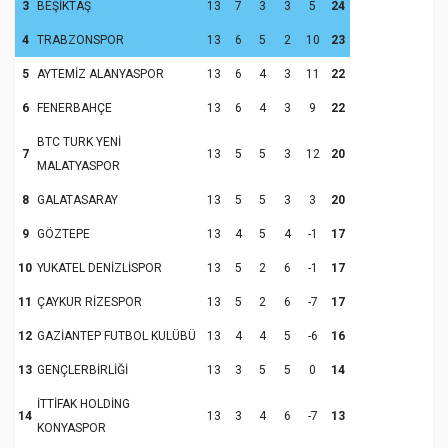
3
BEŞİKTAŞ
13
7
3
3
5
24
4
TRABZONSPOR
13
6
5
2
10
23
5
AYTEMİZ ALANYASPOR
13
6
4
3
11
22
6
FENERBAHÇE
13
6
4
3
9
22
BTC TURK YENİ
7
13
5
5
3
12
20
MALATYASPOR
8
GALATASARAY
13
5
5
3
3
20
9
GÖZTEPE
13
4
5
4
-1
17
10
YUKATEL DENİZLİSPOR
13
5
2
6
-1
17
11
ÇAYKUR RİZESPOR
13
5
2
6
-7
17
12
GAZİANTEP FUTBOL KULÜBÜ
13
4
4
5
-6
16
13
GENÇLERBİRLİĞİ
13
3
5
5
0
14
İTTİFAK HOLDİNG
14
13
3
4
6
-7
13
KONYASPOR