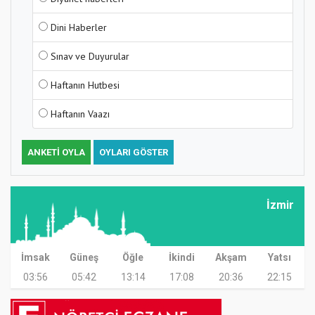
Dini Haberler
Sınav ve Duyurular
Haftanın Hutbesi
Haftanın Vaazı
ANKETI OYLA
OYLARI GÖSTER
İzmir
İmsak
Güneş
Öğle
İkindi
Akşam
Yatsı
03:56
05:42
13:14
17:08
20:36
22:15