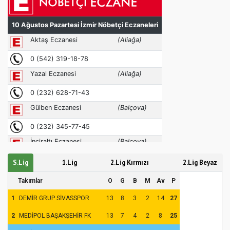
S.Lig
1.Lig
2.Lig Kırmızı
2.Lig Beyaz
Takımlar
O
G
B
M
Av
P
1
DEMİR GRUP SİVASSPOR
13
8
3
2
14
27
2
MEDİPOL BAŞAKŞEHİR FK
13
7
4
2
8
25