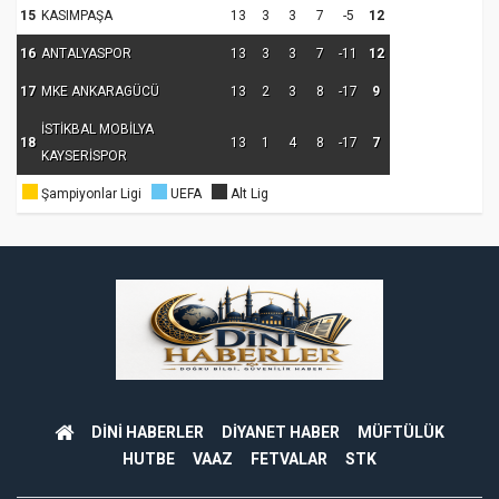
15
KASIMPAŞA
13
3
3
7
-5
12
16
ANTALYASPOR
13
3
3
7
-11
12
17
MKE ANKARAGÜCÜ
13
2
3
8
-17
9
İSTİKBAL MOBİLYA
18
13
1
4
8
-17
7
KAYSERİSPOR
Şampiyonlar Ligi
UEFA
Alt Lig
DİNİ HABERLER
DİYANET HABER
MÜFTÜLÜK
HUTBE
VAAZ
FETVALAR
STK