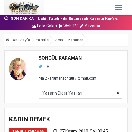
24 Temmuz 2026 - Cuma Hutbesi
7 Ağustos 2026 - Cuma Hutbesi
Nakil Talebinde Bulunacak Kadrolu Kur’an...
SON DAKIKA:
Aşçı Alımı (Kurum İçi) Sınavı (Sözlü) So...
Foto Galeri
Web TV
Yazarlar
31 Temmuz 2026 - Cuma Hutbesi
24 Temmuz 2026 - Cuma Hutbesi
Ana Sayfa
Yazarlar
Songül Karaman
7 Ağustos 2026 - Cuma Hutbesi
SONGÜL KARAMAN
Mail: karamansongul3@mail.com
KADIN DEMEK
27 Kasım, 2018, Salı 00:45
SONGÜL KARAMAN