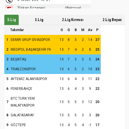
S.Lig
1.Lig
2.Lig Kırmızı
2.Lig Beyaz
Takımlar
O
G
B
M
Av
P
1
DEMİR GRUP SİVASSPOR
13
8
3
2
14
27
2
MEDİPOL BAŞAKŞEHİR FK
13
7
4
2
8
25
3
BEŞİKTAŞ
13
7
3
3
5
24
4
TRABZONSPOR
13
6
5
2
10
23
5
AYTEMİZ ALANYASPOR
13
6
4
3
11
22
6
FENERBAHÇE
13
6
4
3
9
22
BTC TURK YENİ
7
13
5
5
3
12
20
MALATYASPOR
8
GALATASARAY
13
5
5
3
3
20
9
GÖZTEPE
13
4
5
4
-1
17