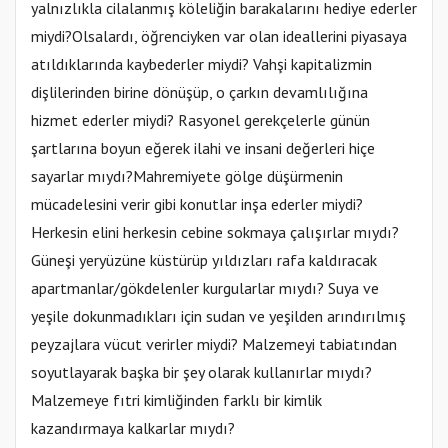
yalnızlıkla cilalanmış köleliğin barakalarını hediye ederler
miydi?Olsalardı, öğrenciyken var olan ideallerini piyasaya
atıldıklarında kaybederler miydi? Vahşi kapitalizmin
dişlilerinden birine dönüşüp, o çarkın devamlılığına
hizmet ederler miydi? Rasyonel gerekçelerle günün
şartlarına boyun eğerek ilahi ve insani değerleri hiçe
sayarlar mıydı?Mahremiyete gölge düşürmenin
mücadelesini verir gibi konutlar inşa ederler miydi?
Herkesin elini herkesin cebine sokmaya çalışırlar mıydı?
Güneşi yeryüzüne küstürüp yıldızları rafa kaldıracak
apartmanlar/gökdelenler kurgularlar mıydı? Suya ve
yeşile dokunmadıkları için sudan ve yeşilden arındırılmış
peyzajlara vücut verirler miydi? Malzemeyi tabiatından
soyutlayarak başka bir şey olarak kullanırlar mıydı?
Malzemeye fıtri kimliğinden farklı bir kimlik
kazandırmaya kalkarlar mıydı?