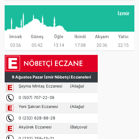
İzmir
İmsak
Güneş
Öğle
İkindi
Akşam
Yatsı
03:56
05:42
13:14
17:08
20:36
22:15