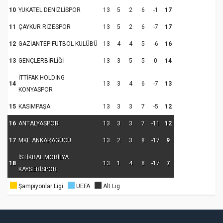
10
YUKATEL DENİZLİSPOR
13
5
2
6
-1
17
11
ÇAYKUR RİZESPOR
13
5
2
6
-7
17
12
GAZİANTEP FUTBOL KULÜBÜ
13
4
4
5
-6
16
13
GENÇLERBİRLİĞİ
13
3
5
5
0
14
İTTİFAK HOLDİNG
14
13
3
4
6
-7
13
KONYASPOR
15
KASIMPAŞA
13
3
3
7
-5
12
16
ANTALYASPOR
13
3
3
7
-11
12
17
MKE ANKARAGÜCÜ
13
2
3
8
-17
9
İSTİKBAL MOBİLYA
18
13
1
4
8
-17
7
KAYSERİSPOR
Şampiyonlar Ligi
UEFA
Alt Lig