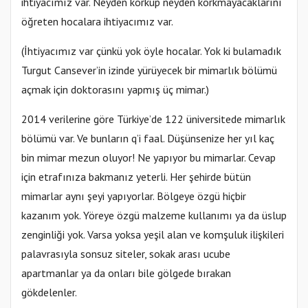
ihtiyacımız var. Neyden korkup neyden korkmayacaklarını
öğreten hocalara ihtiyacımız var.
(İhtiyacımız var çünkü yok öyle hocalar. Yok ki bulamadık
Turgut Cansever’in izinde yürüyecek bir mimarlık bölümü
açmak için doktorasını yapmış üç mimar.)
2014 verilerine göre Türkiye’de 122 üniversitede mimarlık
bölümü var. Ve bunların q’i faal. Düşünsenize her yıl kaç
bin mimar mezun oluyor! Ne yapıyor bu mimarlar. Cevap
için etrafınıza bakmanız yeterli. Her şehirde bütün
mimarlar aynı şeyi yapıyorlar. Bölgeye özgü hiçbir
kazanım yok. Yöreye özgü malzeme kullanımı ya da üslup
zenginliği yok. Varsa yoksa yeşil alan ve komşuluk ilişkileri
palavrasıyla sonsuz siteler, sokak arası ucube
apartmanlar ya da onları bile gölgede bırakan
gökdelenler.