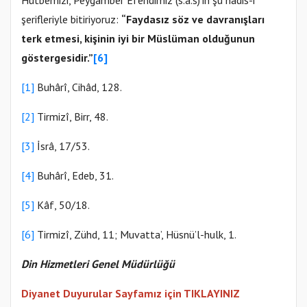
Hutbemizi, Peygamber Efendimiz (s.a.s)’in şu hadis-i
şerifleriyle bitiriyoruz:
“Faydasız söz ve davranışları
terk etmesi, kişinin iyi bir Müslüman olduğunun
göstergesidir.”
[6]
[1]
Buhârî, Cihâd, 128.
[2]
Tirmizî, Birr, 48.
[3]
İsrâ, 17/53.
[4]
Buhârî, Edeb, 31.
[5]
Kâf, 50/18.
[6]
Tirmizî, Zühd, 11; Muvatta’, Hüsnü’l-hulk, 1.
Din Hizmetleri Genel Müdürlüğü
Diyanet Duyurular Sayfamız için TIKLAYINIZ