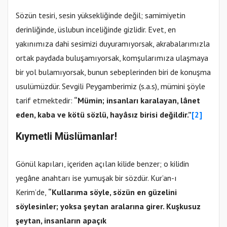
Sözün tesiri, sesin yüksekliğinde değil; samimiyetin
derinliğinde, üslubun inceliğinde gizlidir. Evet, en
yakınımıza dahi sesimizi duyuramıyorsak, akrabalarımızla
ortak paydada buluşamıyorsak, komşularımıza ulaşmaya
bir yol bulamıyorsak, bunun sebeplerinden biri de konuşma
usulümüzdür. Sevgili Peygamberimiz (s.a.s), mümini şöyle
tarif etmektedir:
“Mümin; insanları karalayan, lânet
eden, kaba ve kötü sözlü, hayâsız birisi değildir.”
[2]
Kıymetli Müslümanlar!
Gönül kapıları, içeriden açılan kilide benzer; o kilidin
yegâne anahtarı ise yumuşak bir sözdür. Kur’an-ı
Kerim’de,
“Kullarıma söyle, sözün en güzelini
söylesinler; yoksa şeytan aralarına girer. Kuşkusuz
şeytan, insanların apaçık