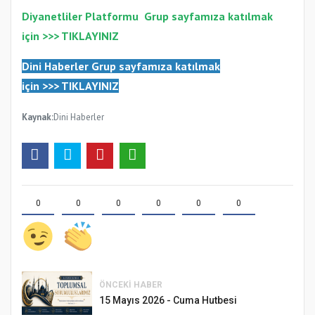
Diyanetliler Platformu
Gr
up sayfamıza katılmak
için >>>
TIKLAYINIZ
Dini Haberler Gr
up sayfamıza katılmak
için
>>>
TIKLAYINIZ
Kaynak:
Dini Haberler
0
0
0
0
0
0
ÖNCEKI HABER
15 Mayıs 2026 - Cuma Hutbesi