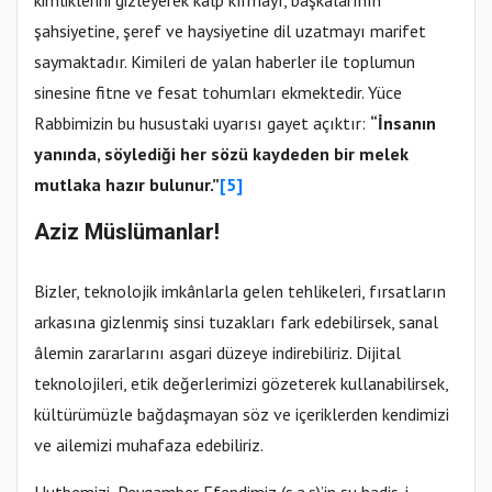
kimliklerini gizleyerek kalp kırmayı, başkalarının
şahsiyetine, şeref ve haysiyetine dil uzatmayı marifet
saymaktadır. Kimileri de yalan haberler ile toplumun
sinesine fitne ve fesat tohumları ekmektedir. Yüce
Rabbimizin bu husustaki uyarısı gayet açıktır:
“İnsanın
yanında, söylediği her sözü kaydeden bir melek
mutlaka hazır bulunur.”
[5]
Aziz Müslümanlar!
Bizler, teknolojik imkânlarla gelen tehlikeleri, fırsatların
arkasına gizlenmiş sinsi tuzakları fark edebilirsek, sanal
âlemin zararlarını asgari düzeye indirebiliriz. Dijital
teknolojileri, etik değerlerimizi gözeterek kullanabilirsek,
kültürümüzle bağdaşmayan söz ve içeriklerden kendimizi
ve ailemizi muhafaza edebiliriz.