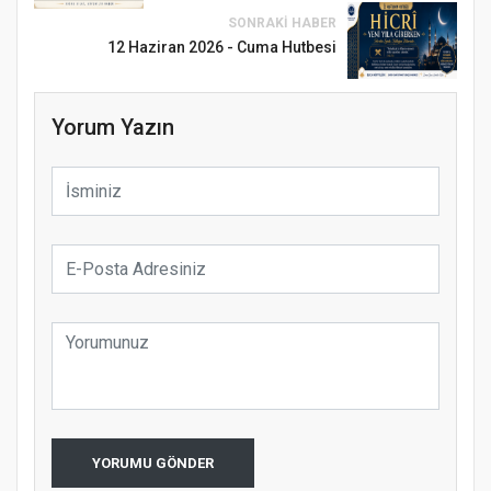
SONRAKI HABER
12 Haziran 2026 - Cuma Hutbesi
Yorum Yazın
Samsun Atakum’da Ayasofya Camii
Etkinliği
Türkiye’de insanlar dinle bağlarını
koparıyor mu?
YORUMU GÖNDER