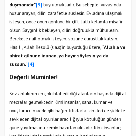
düşmanıdır”
[3]
buyrulmaktadır. Bu sebeple; yuvasında
huzur arayan, dilini zarafetle süslesin. Evladına ulaşmak
isteyen, önce onun gönlüne bir çift tatlı kelamla misafir
olsun. Saygınlık bekleyen, dilini doğrulukla mühürlesin.
Berekete nail olmak isteyen, sözüne dürüstlük katsın.
Hâsılı, Allah Resûlü (s.a.s)’in buyurduğu üzere,
“Allah’a ve
ahiret gününe inanan, ya hayır söylesin ya da
sussun.”
[4]
Değerli Müminler!
Söz ahlakının en çok ihlal edildiği alanların başında dijital
mecralar gelmektedir. Kimi insanlar, sanal kumar ve
uyuşturucu madde gibi bağımlılıklarla; kimileri de şiddete
sevk eden dijital oyunlar aracılığıyla kötülüğün günden
güne yayılmasına zemin hazırlamaktadır. Kimi insanlar;