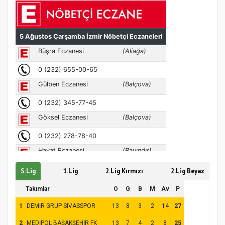
MÜFTÜ ABULSELAM ÖZDERE’YE ZİYARET
S.Lig
1.Lig
2.Lig Kırmızı
2.Lig Beyaz
Takımlar
O
G
B
M
Av
P
1
DEMİR GRUP SİVASSPOR
13
8
3
2
14
27
2
MEDİPOL BAŞAKŞEHİR FK
13
7
4
2
8
25