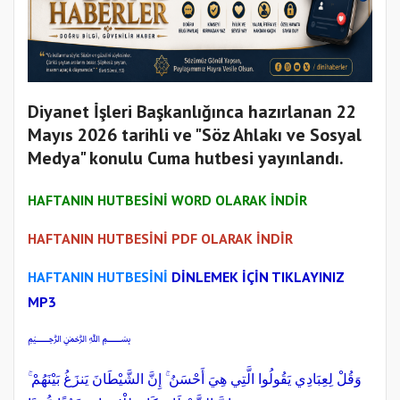
Diyanet İşleri Başkanlığınca hazırlanan 22
Mayıs 2026 tarihli ve "Söz Ahlakı ve Sosyal
Medya" konulu Cuma hutbesi yayınlandı.
HAFTANIN HUTBESİNİ WORD OLARAK İNDİR
HAFTANIN HUTBESİNİ PDF OLARAK İNDİR
HAFTANIN HUTBESİNİ
DİNLEMEK İÇİN TIKLAYINIZ
MP3
﷽
وَقُلْ لِعِبَادِي يَقُولُوا الَّتِي هِيَ أَحْسَنُ ۚ إِنَّ الشَّيْطَانَ يَنزَغُ بَيْنَهُمْ ۚ