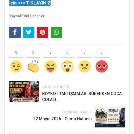
için
>>>
TIKLAYINIZ
Kaynak:
Dini Haberler
0
0
0
0
0
0
ÖNCEKI HABER
BOYKOT TARTIŞMALARI SÜRERKEN COCA-
COLA’D...
SONRAKI HABER
22 Mayıs 2026 - Cuma Hutbesi