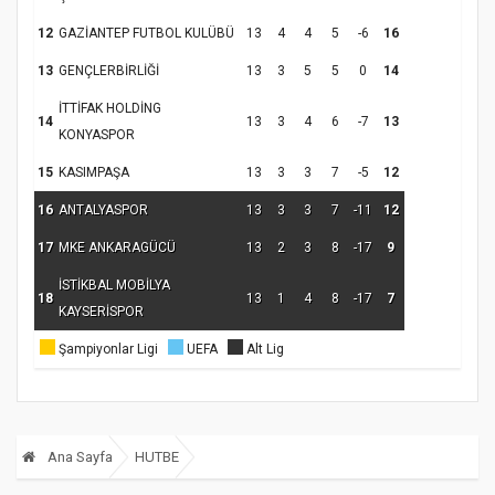
12
GAZİANTEP FUTBOL KULÜBÜ
13
4
4
5
-6
16
13
GENÇLERBİRLİĞİ
13
3
5
5
0
14
İTTİFAK HOLDİNG
14
13
3
4
6
-7
13
KONYASPOR
15
KASIMPAŞA
13
3
3
7
-5
12
16
ANTALYASPOR
13
3
3
7
-11
12
17
MKE ANKARAGÜCÜ
13
2
3
8
-17
9
İSTİKBAL MOBİLYA
18
13
1
4
8
-17
7
KAYSERİSPOR
Şampiyonlar Ligi
UEFA
Alt Lig
Ana Sayfa
HUTBE