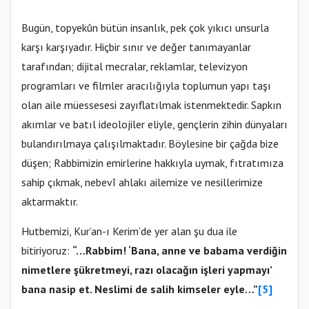
Bugün, topyekûn bütün insanlık, pek çok yıkıcı unsurla
karşı karşıyadır. Hiçbir sınır ve değer tanımayanlar
tarafından; dijital mecralar, reklamlar, televizyon
programları ve filmler aracılığıyla toplumun yapı taşı
olan aile müessesesi zayıflatılmak istenmektedir. Sapkın
akımlar ve batıl ideolojiler eliyle, gençlerin zihin dünyaları
bulandırılmaya çalışılmaktadır. Böylesine bir çağda bize
düşen; Rabbimizin emirlerine hakkıyla uymak, fıtratımıza
sahip çıkmak, nebevî ahlakı ailemize ve nesillerimize
aktarmaktır.
Hutbemizi, Kur’an-ı Kerim’de yer alan şu dua ile
bitiriyoruz:
“…Rabbim! ‘Bana, anne ve babama verdiğin
nimetlere şükretmeyi, razı olacağın işleri yapmayı’
bana nasip et. Neslimi de salih kimseler eyle…”
[5]