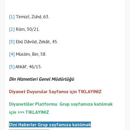
[1]
Tirmizî, Zühd, 63.
[2]
Rûm, 30/21.
[3]
Ebû Dâvûd, Zekât, 45.
[4]
Müslim, Birr, 58.
[5]
Ahkâf, 46/15.
Din Hizmetleri Genel Müdürlüğü
Diyanet Duyurular Sayfamız için TIKLAYINIZ
Diyanetliler Platformu
Gr
up sayfamıza katılmak
için >>>
TIKLAYINIZ
Dini Haberler Gr
up sayfamıza katılmak