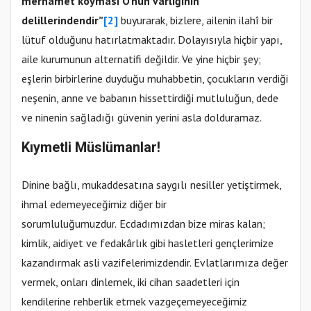
merhamet koyması O’nun varlığının
delillerindendir”
[2]
buyurarak, bizlere, ailenin ilahî bir
lütuf olduğunu hatırlatmaktadır. Dolayısıyla hiçbir yapı,
aile kurumunun alternatifi değildir. Ve yine hiçbir şey;
eşlerin birbirlerine duyduğu muhabbetin, çocukların verdiği
neşenin, anne ve babanın hissettirdiği mutluluğun, dede
ve ninenin sağladığı güvenin yerini asla dolduramaz.
Kıymetli Müslümanlar!
Dinine bağlı, mukaddesatına saygılı nesiller yetiştirmek,
ihmal edemeyeceğimiz diğer bir
sorumluluğumuzdur.
Ecdadımızdan bize miras kalan;
kimlik, aidiyet ve fedakârlık gibi hasletleri gençlerimize
kazandırmak asli vazifelerimizdendir. Evlatlarımıza değer
vermek, onları dinlemek, iki cihan saadetleri için
kendilerine rehberlik etmek vazgeçemeyeceğimiz