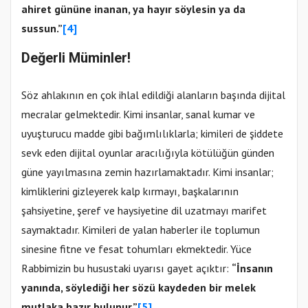
ahiret gününe inanan, ya hayır söylesin ya da
sussun.”
[4]
Değerli Müminler!
Söz ahlakının en çok ihlal edildiği alanların başında dijital
mecralar gelmektedir. Kimi insanlar, sanal kumar ve
uyuşturucu madde gibi bağımlılıklarla; kimileri de şiddete
sevk eden dijital oyunlar aracılığıyla kötülüğün günden
güne yayılmasına zemin hazırlamaktadır. Kimi insanlar;
kimliklerini gizleyerek kalp kırmayı, başkalarının
şahsiyetine, şeref ve haysiyetine dil uzatmayı marifet
saymaktadır. Kimileri de yalan haberler ile toplumun
sinesine fitne ve fesat tohumları ekmektedir. Yüce
Rabbimizin bu husustaki uyarısı gayet açıktır:
“İnsanın
yanında, söylediği her sözü kaydeden bir melek
mutlaka hazır bulunur.”
[5]