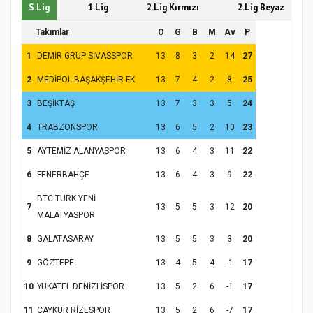
S.Lig
1.Lig
2.Lig Kırmızı
2.Lig Beyaz
Takımlar
O
G
B
M
Av
P
1
DEMİR GRUP SİVASSPOR
13
8
3
2
14
27
2
MEDİPOL BAŞAKŞEHİR FK
13
7
4
2
8
25
3
BEŞİKTAŞ
13
7
3
3
5
24
4
TRABZONSPOR
13
6
5
2
10
23
5
AYTEMİZ ALANYASPOR
13
6
4
3
11
22
6
FENERBAHÇE
13
6
4
3
9
22
BTC TURK YENİ
7
13
5
5
3
12
20
MALATYASPOR
8
GALATASARAY
13
5
5
3
3
20
9
GÖZTEPE
13
4
5
4
-1
17
10
YUKATEL DENİZLİSPOR
13
5
2
6
-1
17
11
ÇAYKUR RİZESPOR
13
5
2
6
-7
17