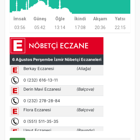
İmsak
Güneş
Öğle
İkindi
Akşam
Yatsı
03:56
05:42
13:14
17:08
20:36
22:15
Türkiye’de insanlar dinle bağlarını
koparıyor mu?