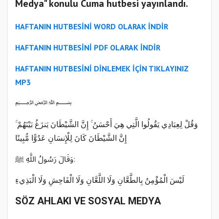
Medya" konulu Cuma hutbesi yayınlandı.
HAFTANIN HUTBESİNİ WORD OLARAK İNDİR
HAFTANIN HUTBESİNİ PDF OLARAK İNDİR
HAFTANIN HUTBESİNİ
DİNLEMEK İÇİN TIKLAYINIZ
MP3
﷽
وَقُلْ لِعِبَادِي يَقُولُوا الَّتِي هِيَ أَحْسَنُ ۚ إِنَّ الشَّيْطَانَ يَنزَغُ بَيْنَهُمْ ۚ
إِنَّ الشَّيْطَانَ كَانَ لِلْإِنسَانِ عَدُوًّا مُّبِينًا
وَقَالَ رَسُولُ اللَّهِ ﷺ:
لَيْسَ الْمُؤْمِنُ بِالطَّعَّانِ وَلَا اللَّعَّانِ وَلَا الْفَاحِشِ وَلَا الْبَذِيءِ
SÖZ AHLAKI VE SOSYAL MEDYA