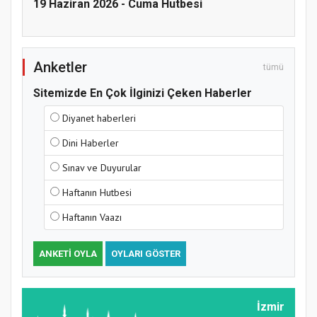
19 Haziran 2026 - Cuma Hutbesi
Anketler
tümü
Samsun Atakum’da Yaz Kur’an Kursu
Kapanış Programı
Sitemizde En Çok İlginizi Çeken Haberler
Diyanet haberleri
Dini Haberler
Sınav ve Duyurular
Haftanın Hutbesi
Haftanın Vaazı
ANKETI OYLA
OYLARI GÖSTER
Samsun Atakum’da Ayasofya Camii
Etkinliği
İzmir