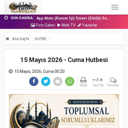
17 Temmuz 2026 - Cuma Hutbesi
Nakil Talebinde Bulunacak Kadrolu Kur’an...
Aşçı Alımı (Kurum İçi) Sınavı (Sözlü) So...
SON DAKIKA:
31 Temmuz 2026 - Cuma Hutbesi
Foto Galeri
Web TV
Yazarlar
24 Temmuz 2026 - Cuma Hutbesi
17 Temmuz 2026 - Cuma Hutbesi
Ana Sayfa
HUTBE
Nakil Talebinde Bulunacak Kadrolu Kur’an...
15 Mayıs 2026 - Cuma Hutbesi
15 Mayıs, 2026, Cuma 00:20
A
Yazdır
Yazı Tipi
Yorumlar