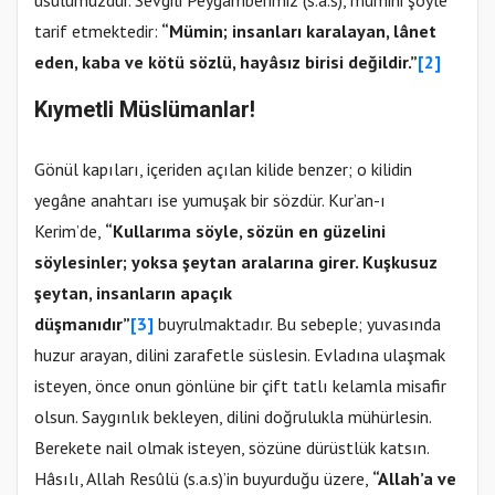
usulümüzdür. Sevgili Peygamberimiz (s.a.s), mümini şöyle
tarif etmektedir:
“Mümin; insanları karalayan, lânet
eden, kaba ve kötü sözlü, hayâsız birisi değildir.”
[2]
Kıymetli Müslümanlar!
Gönül kapıları, içeriden açılan kilide benzer; o kilidin
yegâne anahtarı ise yumuşak bir sözdür. Kur’an-ı
Kerim’de,
“Kullarıma söyle, sözün en güzelini
söylesinler; yoksa şeytan aralarına girer. Kuşkusuz
şeytan, insanların apaçık
düşmanıdır”
[3]
buyrulmaktadır. Bu sebeple; yuvasında
huzur arayan, dilini zarafetle süslesin. Evladına ulaşmak
isteyen, önce onun gönlüne bir çift tatlı kelamla misafir
olsun. Saygınlık bekleyen, dilini doğrulukla mühürlesin.
Berekete nail olmak isteyen, sözüne dürüstlük katsın.
Hâsılı, Allah Resûlü (s.a.s)’in buyurduğu üzere,
“Allah’a ve