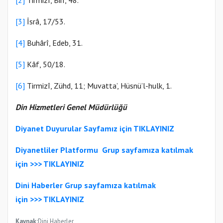
[2]
Tirmizî, Birr, 48.
[3]
İsrâ, 17/53.
[4]
Buhârî, Edeb, 31.
[5]
Kâf, 50/18.
[6]
Tirmizî, Zühd, 11; Muvatta’, Hüsnü’l-hulk, 1.
Din Hizmetleri Genel Müdürlüğü
Diyanet Duyurular Sayfamız için TIKLAYINIZ
Diyanetliler Platformu
Gr
up sayfamıza katılmak
için >>>
TIKLAYINIZ
Dini Haberler Gr
up sayfamıza katılmak
için
>>>
TIKLAYINIZ
Kaynak:
Dini Haberler