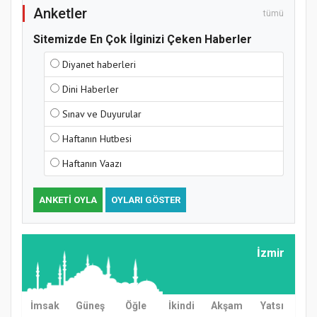
Anketler
tümü
Sitemizde En Çok İlginizi Çeken Haberler
Samsun Atakum’da Yaz Kur’an Kursu
Diyanet haberleri
Kapanış Programı
Dini Haberler
Sınav ve Duyurular
Haftanın Hutbesi
Haftanın Vaazı
ANKETI OYLA
OYLARI GÖSTER
Samsun Atakum’da Ayasofya Camii
İzmir
Etkinliği
İmsak
Güneş
Öğle
İkindi
Akşam
Yatsı