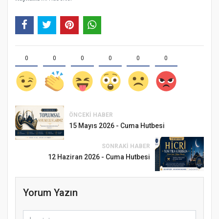
0
0
0
0
0
0
ÖNCEKI HABER
15 Mayıs 2026 - Cuma Hutbesi
SONRAKI HABER
12 Haziran 2026 - Cuma Hutbesi
Yorum Yazın
Samsun Atakum’da Ayasofya Camii