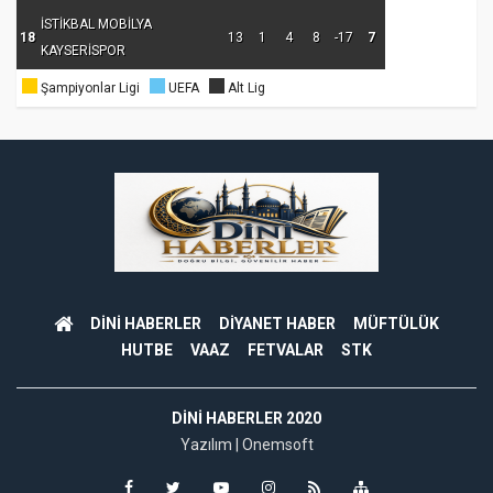
İSTİKBAL MOBİLYA
18
13
1
4
8
-17
7
KAYSERİSPOR
Şampiyonlar Ligi
UEFA
Alt Lig
DİNİ HABERLER
DİYANET HABER
MÜFTÜLÜK
HUTBE
VAAZ
FETVALAR
STK
DINI HABERLER 2020
Yazılım |
Onemsoft