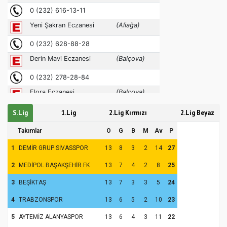
S.Lig
1.Lig
2.Lig Kırmızı
2.Lig Beyaz
Takımlar
O
G
B
M
Av
P
1
DEMİR GRUP SİVASSPOR
13
8
3
2
14
27
2
MEDİPOL BAŞAKŞEHİR FK
13
7
4
2
8
25
3
BEŞİKTAŞ
13
7
3
3
5
24
4
TRABZONSPOR
13
6
5
2
10
23
5
AYTEMİZ ALANYASPOR
13
6
4
3
11
22