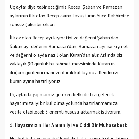
Üç aylar diye tabir ettiğimiz Recep, Şaban ve Ramazan
aylarının ilki olan Recep ayına kavuşturan Yüce Rabbimize
sonsuz şükürler olsun.
İlk ay olan Recep ayı kıymetini ve değerini Şaban’dan,
Şaban ayı değerini Ramazan’dan, Ramazan ayı ise kıymet
ve değerini o ayda nazil olan Kuran’dan alır. Aslında biz
yaklaşık 90 günlük bu rahmet mevsiminde Kuran’ın
doğum günlerini manevi olarak kutluyoruz. Kendimizi
Kuran ayına hazırlıyoruz.
Üç aylarda yapmamız gereken belki de bizi gelecek
hayatımıza iyi bir kul olma yolunda hazırlanmamıza
vesile olabilecek 5 önemli hususu aktarmak istiyorum.
1. Hayatımızın Her Anının İyi ve Ciddi Bir Muhasebesi:
Her kul hata ve günah işleyebilir fakat önemli olan kişinin