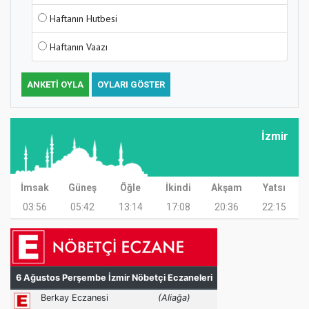
Haftanın Hutbesi
Haftanın Vaazı
ANKETI OYLA
OYLARI GÖSTER
İzmir
İmsak
Güneş
Öğle
İkindi
Akşam
Yatsı
03:56
05:42
13:14
17:08
20:36
22:15