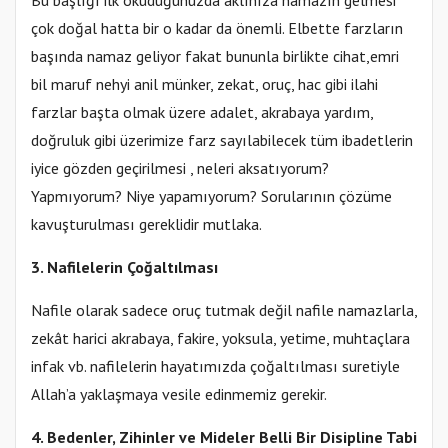
Bu başlığı ilk okuduğunuzda aklınıza namazın gelmesi
çok doğal hatta bir o kadar da önemli. Elbette farzların
başında namaz geliyor fakat bununla birlikte cihat,emri
bil maruf nehyi anil münker, zekat, oruç, hac gibi ilahi
farzlar başta olmak üzere adalet, akrabaya yardım,
doğruluk gibi üzerimize farz sayılabilecek tüm ibadetlerin
iyice gözden geçirilmesi , neleri aksatıyorum?
Yapmıyorum? Niye yapamıyorum? Sorularının çözüme
kavuşturulması gereklidir mutlaka.
3. Nafilelerin Çoğaltılması
Nafile olarak sadece oruç tutmak değil nafile namazlarla,
zekât harici akrabaya, fakire, yoksula, yetime, muhtaçlara
infak vb. nafilelerin hayatımızda çoğaltılması suretiyle
Allah’a yaklaşmaya vesile edinmemiz gerekir.
4. Bedenler, Zihinler ve Mideler Belli Bir Disipline Tabi