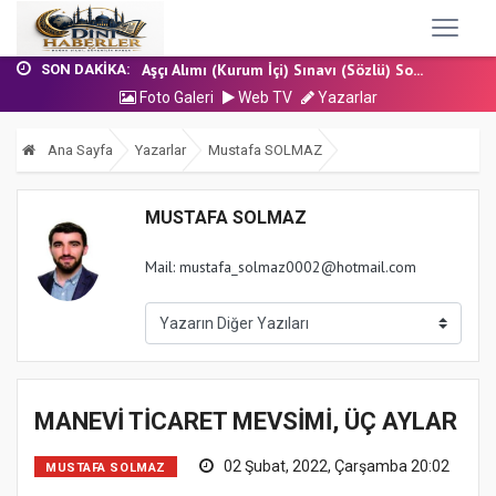
17 Temmuz 2026 - Cuma Hutbesi
Nakil Talebinde Bulunacak Kadrolu Kur’an...
Aşçı Alımı (Kurum İçi) Sınavı (Sözlü) So...
SON DAKIKA:
31 Temmuz 2026 - Cuma Hutbesi
Foto Galeri
Web TV
Yazarlar
24 Temmuz 2026 - Cuma Hutbesi
17 Temmuz 2026 - Cuma Hutbesi
Ana Sayfa
Yazarlar
Mustafa SOLMAZ
Nakil Talebinde Bulunacak Kadrolu Kur’an...
MUSTAFA SOLMAZ
Mail: mustafa_solmaz0002@hotmail.com
MANEVİ TİCARET MEVSİMİ, ÜÇ AYLAR
02 Şubat, 2022, Çarşamba 20:02
MUSTAFA SOLMAZ