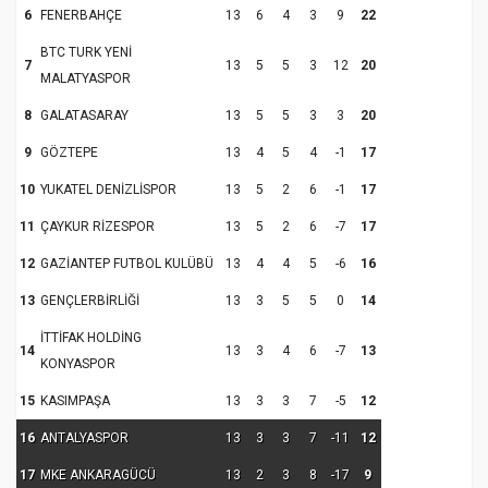
6
FENERBAHÇE
13
6
4
3
9
22
BTC TURK YENİ
7
13
5
5
3
12
20
MALATYASPOR
8
GALATASARAY
13
5
5
3
3
20
9
GÖZTEPE
13
4
5
4
-1
17
10
YUKATEL DENİZLİSPOR
13
5
2
6
-1
17
11
ÇAYKUR RİZESPOR
13
5
2
6
-7
17
12
GAZİANTEP FUTBOL KULÜBÜ
13
4
4
5
-6
16
13
GENÇLERBİRLİĞİ
13
3
5
5
0
14
İTTİFAK HOLDİNG
14
13
3
4
6
-7
13
KONYASPOR
15
KASIMPAŞA
13
3
3
7
-5
12
16
ANTALYASPOR
13
3
3
7
-11
12
17
MKE ANKARAGÜCÜ
13
2
3
8
-17
9