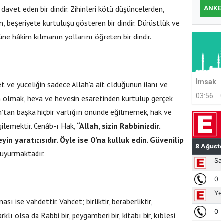
davet eden bir dindir. Zihinleri kötü düşüncelerden,
ANKE
an, beşeriyete kurtuluşu gösteren bir dindir. Dürüstlük ve
züne hâkim kılmanın yollarını öğreten bir dindir.
İmsak
et ve yüceliğin sadece Allah’a ait olduğunun ilanı ve
03:56
lim olmak, heva ve hevesin esaretinden kurtulup gerçek
h’tan başka hiçbir varlığın önünde eğilmemek, hak ve
rgilemektir. Cenâb-ı Hak,
“Allah, sizin Rabbinizdir.
yin yaratıcısıdır. Öyle ise O’na kulluk edin. Güvenilip
uyurmaktadır.
 ise vahdettir. Vahdet; birliktir, beraberliktir,
arklı olsa da Rabbi bir, peygamberi bir, kitabı bir, kıblesi