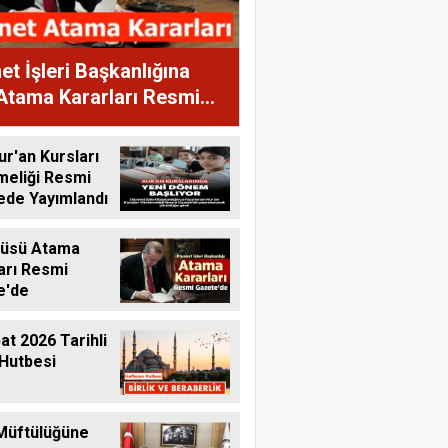
et İşleri Başkanlığına
Atama Kararları Resmi
te'de
ur'an Kursları
meliği Resmi
ede Yayımlandı
tüsü Atama
arı Resmi
e'de
at 2026 Tarihli
Hutbesi
Müftülüğüne