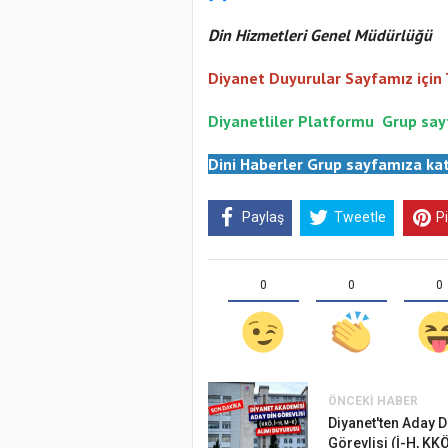
Din Hizmetleri Genel Müdürlüğü
Diyanet Duyurular Sayfamız için
Diyanetliler Platformu
Gr
up say
Dini Haberler Gr
up sayfamıza kat
Paylaş
Tweetle
P
0
0
0
ÖNCEKI HABER
Samsun Atak
Diyanet'ten Aday D
Görevlisi (İ-H, KKÖ