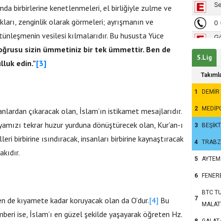
da birbirlerine kenetlenmeleri, el birliğiyle zulme ve
kları, zenginlik olarak görmeleri; ayrışmanın ve
tünleşmenin vesilesi kılmalarıdır. Bu hususta Yüce
oğrusu sizin ümmetiniz bir tek ümmettir. Ben de
S.Lig
lluk edin.”
[3]
Takıml
1
DEMİR
2
MEDİP
anlardan çıkaracak olan, İslam’ın istikamet mesajlarıdır.
yamızı tekrar huzur yurduna dönüştürecek olan, Kur’an-ı
3
BEŞİK
leri birbirine ısındıracak, insanları birbirine kaynaştıracak
4
TRAB
akıdır.
5
AYTEM
6
FENER
BTC TU
7
ren de kıyamete kadar koruyacak olan da O’dur.
[4]
Bu
MALAT
amberi ise, İslam’ı en güzel şekilde yaşayarak öğreten Hz.