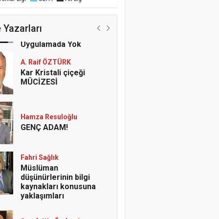
Şeref ŞEN
Öğretmenlerde İl İçi
Rotasyon Çıkmazı;
 Yazarları
Yönetmelikte Var,
Uygulamada Yok
A. Raif ÖZTÜRK
Kar Kristali çiçeği
MÛCİZESİ
Hamza Resuloğlu
GENÇ ADAM!
Fahri Sağlık
Müslüman
düşünürlerinin bilgi
kaynakları konusuna
yaklaşımları