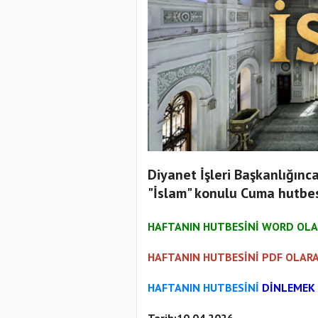
Diyanet İşleri Başkanlığınc
"İslam" konulu Cuma hutbes
HAFTANIN HUTBESİNİ WORD OLA
HAFTANIN HUTBESİNİ PDF OLARA
HAFTANIN HUTBESİNİ
DİNLEMEK 
Tarih:10.04.2026