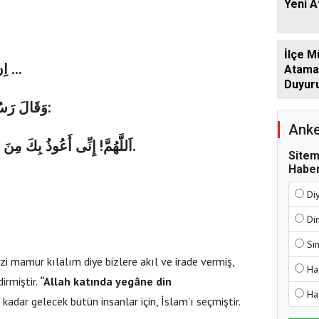
Yeni 
İlçe M
اِن
…
Atamala
Duyur
وَقَالَ رَسُو
:
Anke
إِنِّى أَعُوذُ بِكَ مِنَ ا
!
للَّهُمَّ
ا
.
Sitem
Haber
Di
Di
Sı
i mamur kılalım diye bizlere akıl ve irade vermiş,
Ha
irmiştir.
“
Allah katında yegâne din
Ha
adar gelecek bütün insanlar için, İslam’ı seçmiştir.