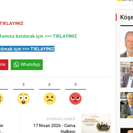
Köşe
 TIKLAYINIZ
famıza katılmak için >>>
TIKLAYINIZ
ılmak için
>>>
TIKLAYINIZ
inle
WhatsApp
0
0
0
SONRAKI HABER
um’da Ayasofya Camii
in
17 Nisan 2026 - Cuma
...
Hutbesi