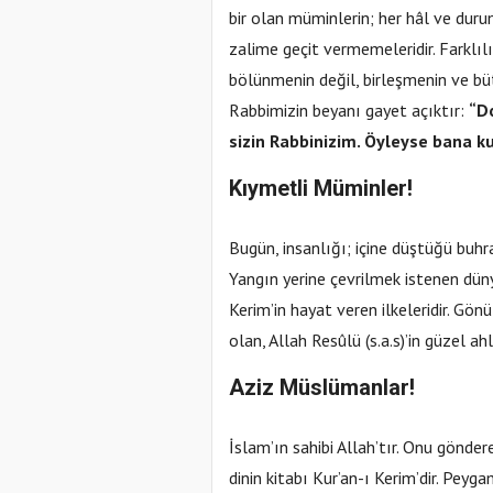
bir olan müminlerin; her hâl ve durum
zalime geçit vermemeleridir. Farklılı
bölünmenin değil, birleşmenin ve bü
Rabbimizin beyanı gayet açıktır:
“D
sizin Rabbinizim. Öyleyse bana ku
Kıymetli Müminler!
Bugün, insanlığı; içine düştüğü buhr
Yangın yerine çevrilmek istenen dün
Kerim’in hayat veren ilkeleridir. Gönül
olan, Allah Resûlü (s.a.s)’in güzel ahl
Aziz Müslümanlar!
İslam’ın sahibi Allah’tır. Onu gönde
dinin kitabı Kur’an-ı Kerim’dir. Peyg