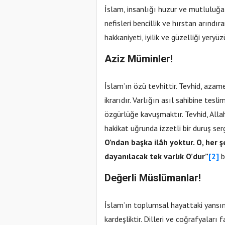
İslam, insanlığı huzur ve mutluluğa 
nefisleri bencillik ve hırstan arındır
hakkaniyeti, iyilik ve güzelliği yeryü
Aziz Müminler!
İslam’ın özü tevhittir. Tevhid, azam
ikrarıdır. Varlığın asıl sahibine tes
özgürlüğe kavuşmaktır. Tevhid, Alla
hakikat uğrunda izzetli bir duruş se
O’ndan başka ilâh yoktur. O, her şe
dayanılacak tek varlık O’dur”
[2]
b
Değerli Müslümanlar!
İslam’ın toplumsal hayattaki yansıması
kardeşliktir. Dilleri ve coğrafyaları f