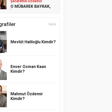
Şerafettin Özdemir
O MÜBAREK BAYRAK,
İŞTE BU BAYRAK!
grafiler
tümü
Mesut Cihat
ADAMLIĞIN SENDE
KALSIN
Mevlüt Haliloğlu Kimdir?
Emrah Topcu
Pervanenin Yolculuğu
Enver Osman Kaan
Kimdir?
Abdullatif Acar
REGAİP, RAHMETE
AÇILAN KAPI
Mahmut Özdemir
Kimdir?
Muhammedül Emin
Allah’ın yardımı, kulun