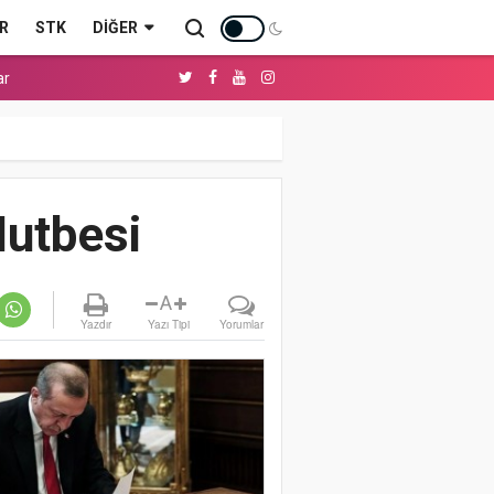
R
STK
DIĞER
ar
Hutbesi
A
Yazdır
Yazı Tipi
Yorumlar