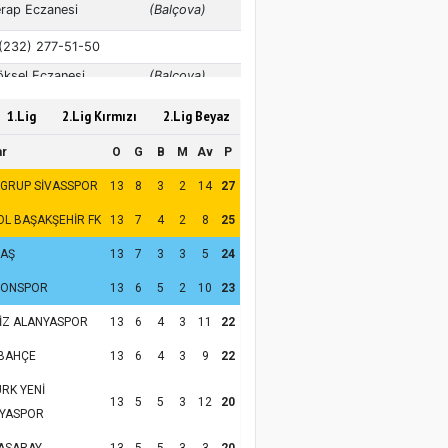
1.Lig
2.Lig Kırmızı
2.Lig Beyaz
ar
O
G
B
M
Av
P
 GRUP SİVASSPOR
13
8
3
2
14
27
OL BAŞAKŞEHİR FK
13
7
4
2
8
25
TAŞ
13
7
3
3
5
24
ZONSPOR
13
6
5
2
10
23
İZ ALANYASPOR
13
6
4
3
11
22
BAHÇE
13
6
4
3
9
22
RK YENİ
13
5
5
3
12
20
YASPOR