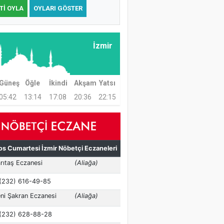
TI OYLA
OYLARI GÖSTER
İzmir
Güneş
Öğle
İkindi
Akşam
Yatsı
05:42
13:14
17:08
20:36
22:15