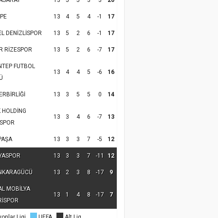
ASARAY
13
5
5
3
3
20
PE
13
4
5
4
-1
17
EL DENİZLİSPOR
13
5
2
6
-1
17
R RİZESPOR
13
5
2
6
-7
17
NTEP FUTBOL
13
4
4
5
-6
16
Ü
RBİRLİĞİ
13
3
5
5
0
14
K HOLDİNG
13
3
4
6
-7
13
SPOR
PAŞA
13
3
3
7
-5
12
YASPOR
13
3
3
7
-11
12
NKARAGÜCÜ
13
2
3
8
-17
9
AL MOBİLYA
13
1
4
8
-17
7
RİSPOR
onlar Ligi
UEFA
Alt Lig