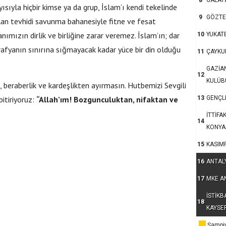
8
GALAT
sıyla hiçbir kimse ya da grup, İslam’ı kendi tekelinde
9
GÖZTE
lan tevhidi savunma bahanesiyle fitne ve fesat
mızın dirlik ve birliğine zarar veremez. İslam’ın; dar
10
YUKAT
rafyanın sınırına sığmayacak kadar yüce bir din olduğu
11
ÇAYKU
GAZİA
12
KULÜB
k, beraberlik ve kardeşlikten ayırmasın. Hutbemizi Sevgili
bitiriyoruz:
“Allah’ım! Bozgunculuktan, nifaktan ve
13
GENÇLE
İTTİFA
14
KONYA
15
KASIM
16
ANTAL
17
MKE A
İSTİKB
18
KAYSE
Şampiy