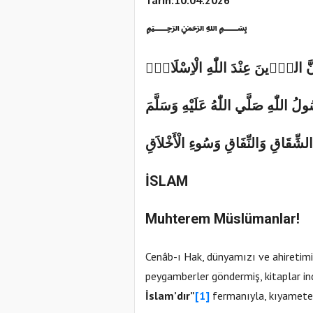
﷽
َّ الدّ۪ينَ عِنْدَ اللّٰهِ الْاِسْلَا
مُ۠
لُ اللّٰهِ صَلَّي اللّٰهُ عَلَيْهِ وَسَلَّمَ
لشِّقَاقِ وَالنِّفَاقِ وَسُوءِ الْأَخْلاَقِ
İSLAM
Muhterem Müslümanlar!
Cenâb-ı Hak, dünyamızı ve ahiretimiz
peygamberler göndermiş, kitaplar ind
İslam’dır”
[1]
fermanıyla, kıyamete k