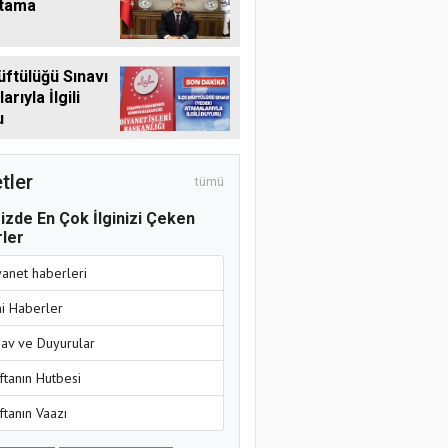
Atama
üftülüğü Sınavı
rıyla İlgili
u
tler
tümü
izde En Çok İlginizi Çeken
ler
yanet haberleri
ni Haberler
nav ve Duyurular
ftanın Hutbesi
ftanın Vaazı