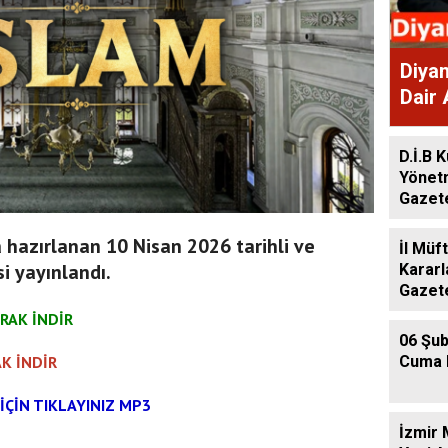
Diyan
Dair 
Gaze
D.İ.B K
Yönet
Gazet
a hazırlanan 10 Nisan 2026 tarihli ve
İl Müf
i yayınlandı.
Kararl
Gazet
RAK İNDİR
06 Şub
K İNDİR
Cuma 
İÇİN TIKLAYINIZ MP3
İzmir 