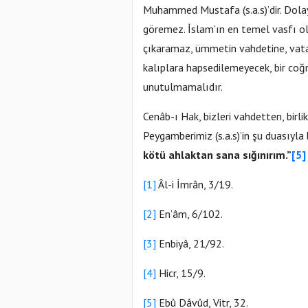
Muhammed Mustafa (s.a.s)’dir. Dolayı
göremez. İslam’ın en temel vasfı o
çıkaramaz, ümmetin vahdetine, vatanı
kalıplara hapsedilemeyecek, bir coğ
unutulmamalıdır.
Cenâb-ı Hak, bizleri vahdetten, birli
Peygamberimiz (s.a.s)’in şu duasıyla 
kötü ahlaktan sana sığınırım.”
[5]
[1]
Âl-i İmrân, 3/19.
[2]
En’âm, 6/102.
[3]
Enbiyâ, 21/92.
[4]
Hicr, 15/9.
[5]
Ebû Dâvûd, Vitr, 32.