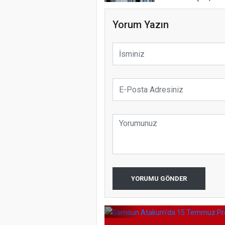
Etkinliği
Yorum Yazın
Türkiye’de i
Samsun Ata
koparıyor m
YORUMU GÖNDER
Programı