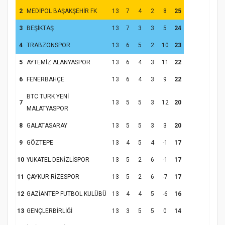
2
MEDİPOL BAŞAKŞEHİR FK
13
7
4
2
8
25
Hz. Peygamber ve Gençlik Konferansı
3
BEŞİKTAŞ
13
7
3
3
5
24
4
TRABZONSPOR
13
6
5
2
10
23
5
AYTEMİZ ALANYASPOR
13
6
4
3
11
22
6
FENERBAHÇE
13
6
4
3
9
22
BTC TURK YENİ
7
13
5
5
3
12
20
MALATYASPOR
8
GALATASARAY
13
5
5
3
3
20
Samsun Atakum’da Yaz Kur’an Kursu
9
GÖZTEPE
13
4
5
4
-1
17
Kapanış Programı
10
YUKATEL DENİZLİSPOR
13
5
2
6
-1
17
11
ÇAYKUR RİZESPOR
13
5
2
6
-7
17
12
GAZİANTEP FUTBOL KULÜBÜ
13
4
4
5
-6
16
13
GENÇLERBİRLİĞİ
13
3
5
5
0
14