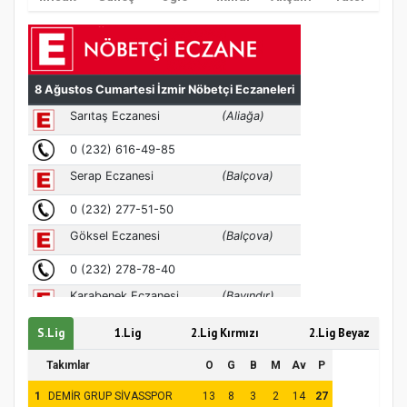
MÜFTÜ ABULSELAM ÖZDERE’YE ZİYARET
S.Lig
1.Lig
2.Lig Kırmızı
2.Lig Beyaz
Takımlar
O
G
B
M
Av
P
1
DEMİR GRUP SİVASSPOR
13
8
3
2
14
27