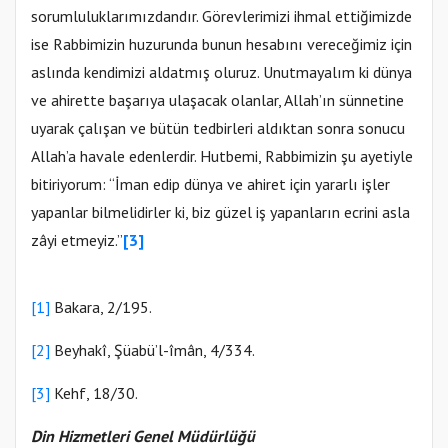
sorumluluklarımızdandır. Görevlerimizi ihmal ettiğimizde
ise Rabbimizin huzurunda bunun hesabını vereceğimiz için
aslında kendimizi aldatmış oluruz. Unutmayalım ki dünya
ve ahirette başarıya ulaşacak olanlar, Allah’ın sünnetine
uyarak çalışan ve bütün tedbirleri aldıktan sonra sonucu
Allah’a havale edenlerdir. Hutbemi, Rabbimizin şu ayetiyle
bitiriyorum: “İman edip dünya ve ahiret için yararlı işler
yapanlar bilmelidirler ki, biz güzel iş yapanların ecrini asla
zâyi etmeyiz.”
[3]
[1]
Bakara, 2/195.
[2]
Beyhakî, Şüabü’l-îmân, 4/334.
[3]
Kehf, 18/30.
Din Hizmetleri Genel Müdürlüğü