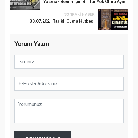
Yazmak Benim İçin Bir Tür Yok Olma Ayini
SONRAKI HABER
30.07.2021 Tarihli Cuma Hutbesi
Yorum Yazın
Samsun Atakum’da Ayasofya Camii
Etkinliği
Türkiye’de insanlar dinle bağlarını
koparıyor mu?