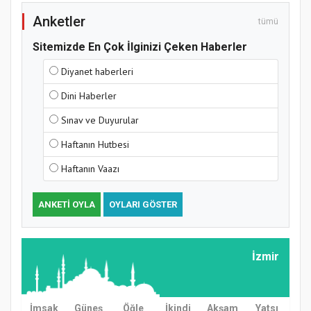
Anketler
tümü
Sitemizde En Çok İlginizi Çeken Haberler
Diyanet haberleri
Dini Haberler
Sınav ve Duyurular
Haftanın Hutbesi
Haftanın Vaazı
ANKETI OYLA
OYLARI GÖSTER
İzmir
İmsak
Güneş
Öğle
İkindi
Akşam
Yatsı