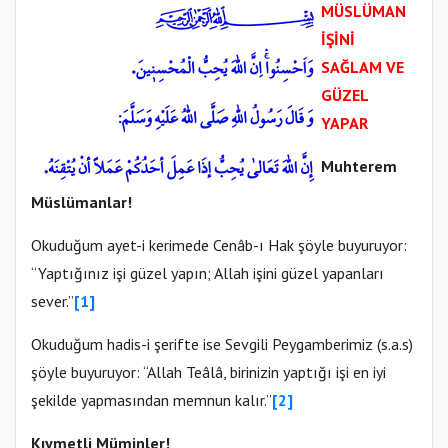
MÜSLÜMAN
İŞİNİ
SAĞLAM VE
GÜZEL
YAPAR
Muhterem
Müslümanlar!
Okuduğum ayet-i kerimede Cenâb-ı Hak şöyle buyuruyor:
“Yaptığınız işi güzel yapın; Allah işini güzel yapanları
sever.”
[1]
Okuduğum hadis-i şerifte ise Sevgili Peygamberimiz (s.a.s)
şöyle buyuruyor: “Allah Teâlâ, birinizin yaptığı işi en iyi
şekilde yapmasından memnun kalır.”
[2]
Kıymetli Müminler!