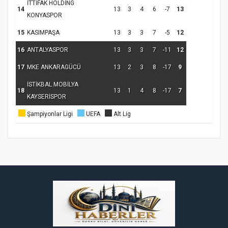
İTTİFAK HOLDİNG
14
13
3
4
6
-7
13
KONYASPOR
15
KASIMPAŞA
13
3
3
7
-5
12
Samsun Atakum’da Ayasofya Camii
16
ANTALYASPOR
13
3
3
7
-11
12
Etkinliği
Türkiye’de insanlar dinle bağlarını
17
MKE ANKARAGÜCÜ
13
2
3
8
-17
9
koparıyor mu?
İSTİKBAL MOBİLYA
18
13
1
4
8
-17
7
KAYSERİSPOR
Şampiyonlar Ligi
UEFA
Alt Lig