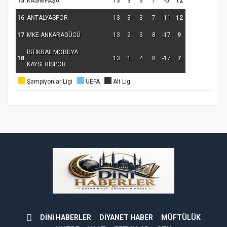
15
KASIMPAŞA
13
3
3
7
-5
12
koparıyor mu?
16
ANTALYASPOR
13
3
3
7
-11
12
17
MKE ANKARAGÜCÜ
13
2
3
8
-17
9
İSTİKBAL MOBİLYA
18
13
1
4
8
-17
7
KAYSERİSPOR
Şampiyonlar Ligi
UEFA
Alt Lig
DİNİ HABERLER
DİYANET HABER
MÜFTÜLÜK