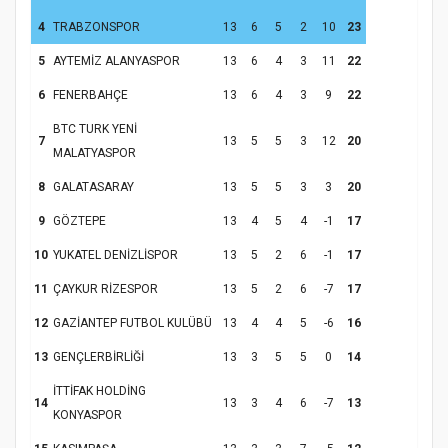
4
TRABZONSPOR
13
6
5
2
10
23
5
AYTEMİZ ALANYASPOR
13
6
4
3
11
22
6
FENERBAHÇE
13
6
4
3
9
22
BTC TURK YENİ
7
13
5
5
3
12
20
Samsun Atakum’da Yaz Kur’an Kursu
MALATYASPOR
Kapanış Programı
8
GALATASARAY
13
5
5
3
3
20
9
GÖZTEPE
13
4
5
4
-1
17
10
YUKATEL DENİZLİSPOR
13
5
2
6
-1
17
11
ÇAYKUR RİZESPOR
13
5
2
6
-7
17
12
GAZİANTEP FUTBOL KULÜBÜ
13
4
4
5
-6
16
13
GENÇLERBİRLİĞİ
13
3
5
5
0
14
İTTİFAK HOLDİNG
14
13
3
4
6
-7
13
Samsun Atakum’da Ayasofya Camii
KONYASPOR
Etkinliği
Türkiye’de insanlar dinle bağlarını