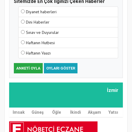
Sitemizde En Çok İlginizi Çeken Haberler
Diyanet haberleri
Dini Haberler
Sınav ve Duyurular
Haftanın Hutbesi
Haftanın Vaazı
ANKETI OYLA
OYLARI GÖSTER
İzmir
İmsak
Güneş
Öğle
İkindi
Akşam
Yatsı