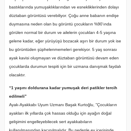
bastıklarında yumuşaklıklarından ve esnekliklerinden dolayı
düztaban görüntüsü verebiliyor. Çoğu anne babanın endişe
duymasına neden olan bu görüntü çocukların %90’ında
görülen normal bir durum ve ailelerin çocukları 4-5 yaşına
gelene kadar, eğer yürüyüşü bozacak aşırı bir durum yok ise
bu görüntüden şüphelenmemeleri gerekiyor. 5 yaş sonrası
ayak kavisi oluşmayan ve düztaban görüntüsü devam eden
çocuklarda durumun tespiti için bir uzmana danışmak faydalı
olacaktır.
“1 yaşını doldurana kadar yumuşak deri patikler tercih
edilmeli”
Ayak-Ayakkabı Uyum Uzmanı Başak Kurtoğlu, "Çocukların
ayakları ilk yıllarda çok hassas olduğu için ayağın doğal
gelişimini engelleyebilecek sert ayakkabıların
kullanılmasından kaçınılmalıdır. Bu nedenle ev içerisinde