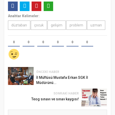
Anahtar Kelimeler:
düztaban
çocuk
gelişim
problem
uzman
0
0
0
0
0
0
ÖNCEKI HABER
İl Müftüsü Mustafa Erkan SGK İl
Müdürünü...
SONRAKI HABER
Teog sınavı ve sınav kaygısı!