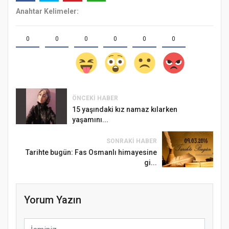
Anahtar Kelimeler:
0
0
0
0
0
0
ÖNCEKI HABER
15 yaşındaki kız namaz kılarken
yaşamını...
SONRAKI HABER
Tarihte bugün: Fas Osmanlı himayesine
gi...
Yorum Yazın
Samsun Atakum’da Ayasofya Camii