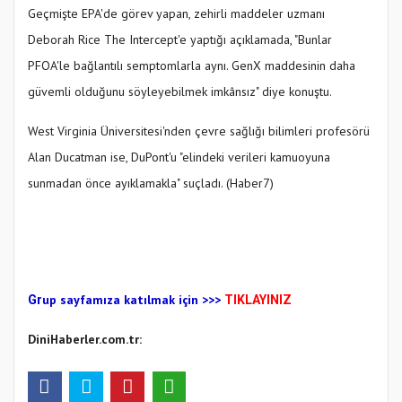
Geçmişte EPA'de görev yapan, zehirli maddeler uzmanı
Deborah Rice The Intercept'e yaptığı açıklamada, "Bunlar
PFOA'le bağlantılı semptomlarla aynı. GenX maddesinin daha
güvemli olduğunu söyleyebilmek imkânsız" diye konuştu.
West Virginia Üniversitesi'nden çevre sağlığı bilimleri profesörü
Alan Ducatman ise, DuPont'u "elindeki verileri kamuoyuna
sunmadan önce ayıklamakla" suçladı. (Haber7)
up sayfamıza katılmak için
>>>
Gr
TIKLAYINIZ
DiniHaberler.com.tr: