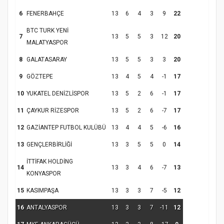
6
FENERBAHÇE
13
6
4
3
9
22
BTC TURK YENİ
7
13
5
5
3
12
20
Samsun Atakum’da Yaz Kur’an Kursu
MALATYASPOR
Kapanış Programı
8
GALATASARAY
13
5
5
3
3
20
9
GÖZTEPE
13
4
5
4
-1
17
10
YUKATEL DENİZLİSPOR
13
5
2
6
-1
17
11
ÇAYKUR RİZESPOR
13
5
2
6
-7
17
12
GAZİANTEP FUTBOL KULÜBÜ
13
4
4
5
-6
16
13
GENÇLERBİRLİĞİ
13
3
5
5
0
14
İTTİFAK HOLDİNG
14
13
3
4
6
-7
13
Samsun Atakum’da Ayasofya Camii
KONYASPOR
Etkinliği
Türkiye’de insanlar dinle bağlarını
15
KASIMPAŞA
13
3
3
7
-5
12
koparıyor mu?
16
ANTALYASPOR
13
3
3
7
-11
12