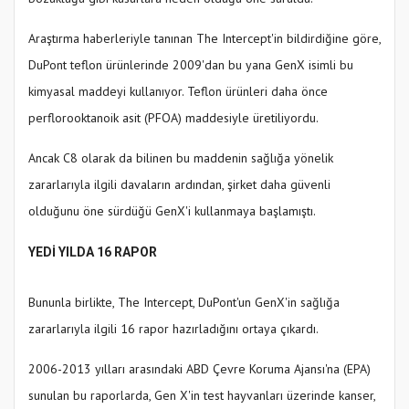
Araştırma haberleriyle tanınan The Intercept'in bildirdiğine göre,
DuPont teflon ürünlerinde 2009'dan bu yana GenX isimli bu
kimyasal maddeyi kullanıyor. Teflon ürünleri daha önce
perflorooktanoik asit (PFOA) maddesiyle üretiliyordu.
Ancak C8 olarak da bilinen bu maddenin sağlığa yönelik
zararlarıyla ilgili davaların ardından, şirket daha güvenli
olduğunu öne sürdüğü GenX'i kullanmaya başlamıştı.
YEDİ YILDA 16 RAPOR
Bununla birlikte, The Intercept, DuPont'un GenX'in sağlığa
zararlarıyla ilgili 16 rapor hazırladığını ortaya çıkardı.
2006-2013 yılları arasındaki ABD Çevre Koruma Ajansı'na (EPA)
sunulan bu raporlarda, Gen X'in test hayvanları üzerinde kanser,