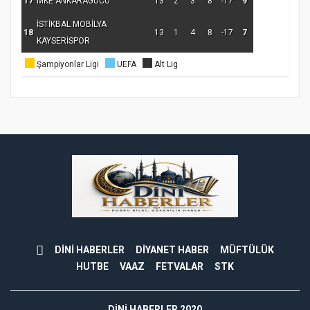
17
MKE ANKARAGÜCÜ
13
2
3
8
-17
9
İSTİKBAL MOBİLYA
18
13
1
4
8
-17
7
KAYSERİSPOR
Şampiyonlar Ligi
UEFA
Alt Lig
DİNİ HABERLER
DİYANET HABER
MÜFTÜLÜK
HUTBE
VAAZ
FETVALAR
STK
DINI HABERLER 2020