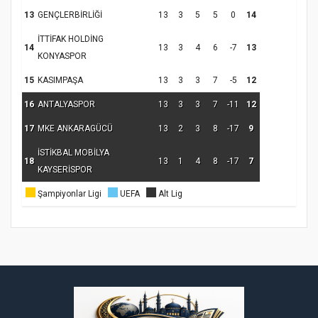
13
GENÇLERBİRLİĞİ
13
3
5
5
0
14
İTTİFAK HOLDİNG
14
13
3
4
6
-7
13
Samsun Atakum’da Ayasofya Camii
KONYASPOR
Etkinliği
Türkiye’de insanlar dinle bağlarını
15
KASIMPAŞA
13
3
3
7
-5
12
koparıyor mu?
16
ANTALYASPOR
13
3
3
7
-11
12
17
MKE ANKARAGÜCÜ
13
2
3
8
-17
9
İSTİKBAL MOBİLYA
18
13
1
4
8
-17
7
KAYSERİSPOR
Şampiyonlar Ligi
UEFA
Alt Lig