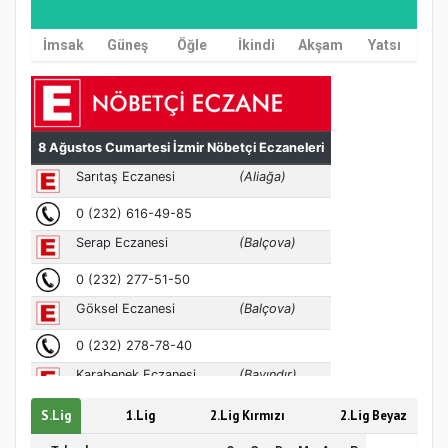
İmsak
Güneş
Öğle
İkindi
Akşam
Yatsı
MÜFTÜ ABULSELAM ÖZDERE’YE ZİYARET
S.Lig
1.Lig
2.Lig Kırmızı
2.Lig Beyaz