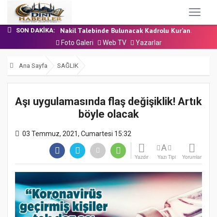
24 Temmuz 2026 - Cuma Hutbesi
7 Ağustos 2026 - Cuma Hutbesi
Nakil Talebinde Bulunacak Kadrolu Kur’an...
SON DAKIKA:
Aşçı Alımı (Kurum İçi) Sınavı (Sözlü) So...
Foto Galeri
Web TV
Yazarlar
31 Temmuz 2026 - Cuma Hutbesi
24 Temmuz 2026 - Cuma Hutbesi
Ana Sayfa
SAĞLIK
7 Ağustos 2026 - Cuma Hutbesi
Aşı uygulamasında flaş değişiklik! Artık
böyle olacak
03 Temmuz, 2021, Cumartesi 15:32
A
Yazdır
Yazı Tipi
Yorumlar