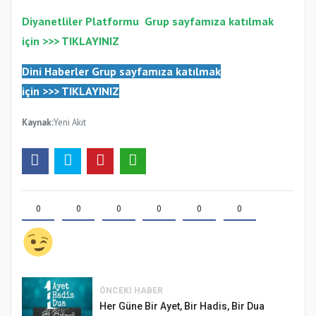
Diyanetliler Platformu
Gr
up sayfamıza katılmak
için >>>
TIKLAYINIZ
Dini Haberler Gr
up sayfamıza katılmak
için
>>>
TIKLAYINIZ
Kaynak:
Yeni Akit
0
0
0
0
0
0
ÖNCEKI HABER
Her Güne Bir Ayet, Bir Hadis, Bir Dua