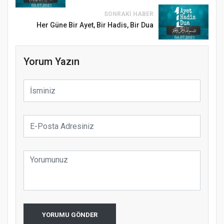
SONRAKI HABER
Her Güne Bir Ayet, Bir Hadis, Bir Dua
Yorum Yazın
Samsun Atakum’da Ayasofya Camii
Etkinliği
Türkiye’de insanlar dinle bağlarını
koparıyor mu?
YORUMU GÖNDER