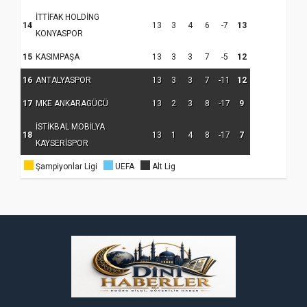
koparıyor mu?
İTTİFAK HOLDİNG
14
13
3
4
6
-7
13
KONYASPOR
15
KASIMPAŞA
13
3
3
7
-5
12
16
ANTALYASPOR
13
3
3
7
-11
12
17
MKE ANKARAGÜCÜ
13
2
3
8
-17
9
İSTİKBAL MOBİLYA
18
13
1
4
8
-17
7
KAYSERİSPOR
Şampiyonlar Ligi
UEFA
Alt Lig