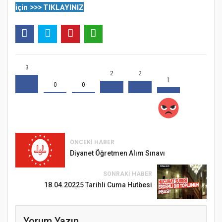
için
>>>
TIKLAYINIZ
3
2
2
1
0
0
ÖNCEKI HABER
Diyanet Öğretmen Alım Sınavı
SONRAKI HABER
18.04.20225 Tarihli Cuma Hutbesi
Yorum Yazın