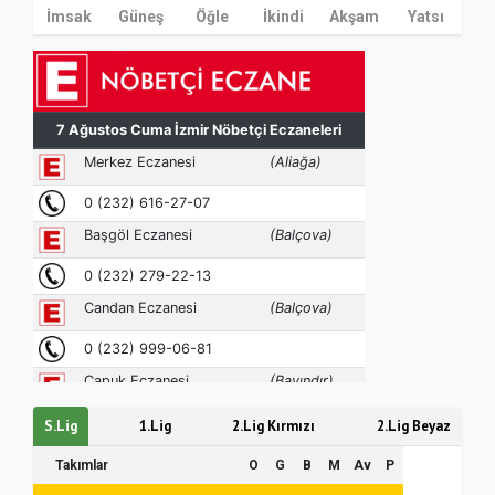
İmsak
Güneş
Öğle
İkindi
Akşam
Yatsı
MÜFTÜ ABULSELAM ÖZDERE’YE ZİYARET
Hz. Peygamber ve Gençlik Konferansı
S.Lig
1.Lig
2.Lig Kırmızı
2.Lig Beyaz
Takımlar
O
G
B
M
Av
P