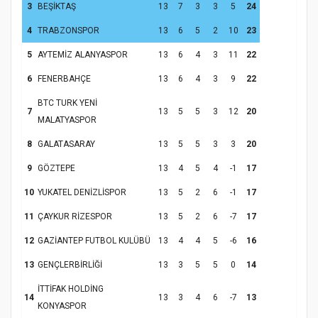
Hz. Peygamber ve Gençlik Konferansı
3
BEŞİKTAŞ
13
7
3
3
5
24
4
TRABZONSPOR
13
6
5
2
10
23
5
AYTEMİZ ALANYASPOR
13
6
4
3
11
22
6
FENERBAHÇE
13
6
4
3
9
22
BTC TURK YENİ
7
13
5
5
3
12
20
MALATYASPOR
8
GALATASARAY
13
5
5
3
3
20
Samsun Atakum’da Yaz Kur’an Kursu
9
GÖZTEPE
13
4
5
4
-1
17
Kapanış Programı
10
YUKATEL DENİZLİSPOR
13
5
2
6
-1
17
11
ÇAYKUR RİZESPOR
13
5
2
6
-7
17
12
GAZİANTEP FUTBOL KULÜBÜ
13
4
4
5
-6
16
13
GENÇLERBİRLİĞİ
13
3
5
5
0
14
İTTİFAK HOLDİNG
14
13
3
4
6
-7
13
KONYASPOR