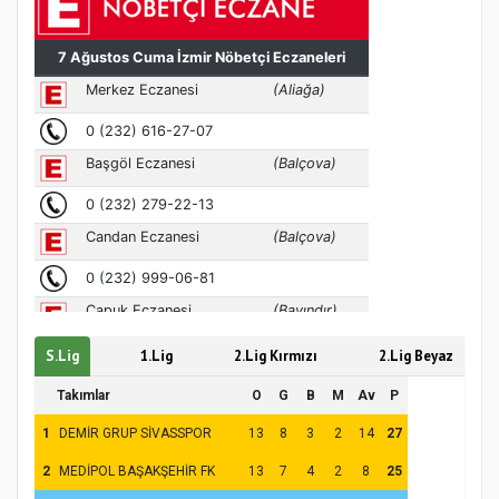
MÜFTÜ ABULSELAM ÖZDERE’YE ZİYARET
S.Lig
1.Lig
2.Lig Kırmızı
2.Lig Beyaz
Takımlar
O
G
B
M
Av
P
1
DEMİR GRUP SİVASSPOR
13
8
3
2
14
27
2
MEDİPOL BAŞAKŞEHİR FK
13
7
4
2
8
25