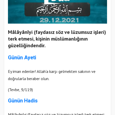
Mâlâyânîyi (faydasız söz ve lüzumsuz işleri)
terk etmesi, kişinin müslümanlığının
güzelliğindendir.
Günün Ayeti
Ey iman edenler! Allah'a karşı gelmekten sakının ve
doğrularla beraber olun.
(Tevbe, 9/119)
Günün Hadis
Mâlâyânîyi (faydasız söz ve lüzumsuz işleri) terk etmesi,