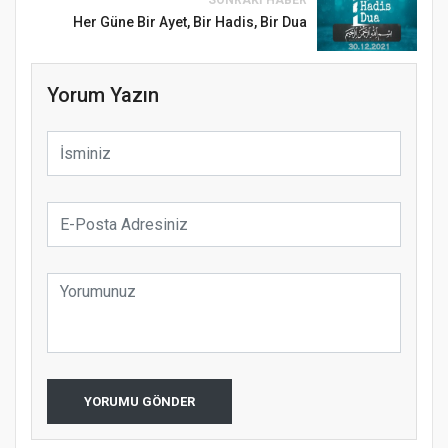
Her Güne Bir Ayet, Bir Hadis, Bir Dua
Yorum Yazın
Samsun Atakum’da Ayasofya Camii
Etkinliği
Türkiye’de insanlar dinle bağlarını
koparıyor mu?
YORUMU GÖNDER
Samsun Atakum’da 15 Temmuz Programı