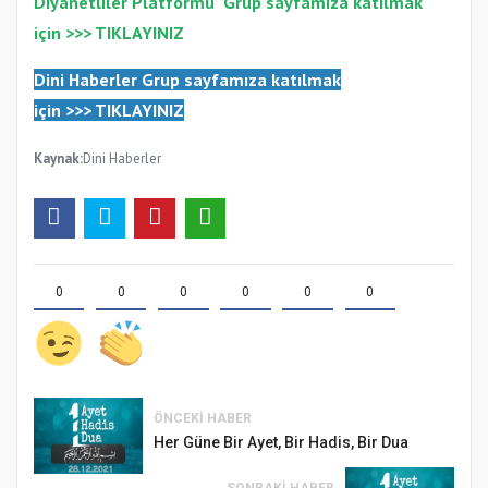
Diyanetliler Platformu
Gr
up sayfamıza katılmak
için >>>
TIKLAYINIZ
Dini Haberler Gr
up sayfamıza katılmak
için
>>>
TIKLAYINIZ
Kaynak:
Dini Haberler
0
0
0
0
0
0
ÖNCEKI HABER
Her Güne Bir Ayet, Bir Hadis, Bir Dua
SONRAKI HABER