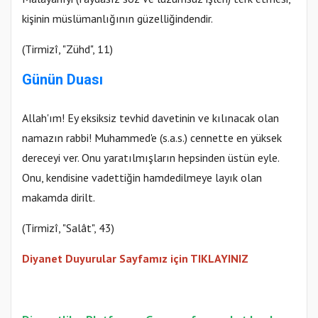
kişinin müslümanlığının güzelliğindendir.
(Tirmizî, "Zühd", 11)
Günün Duası
Allah'ım! Ey eksiksiz tevhid davetinin ve kılınacak olan
namazın rabbi! Muhammed'e (s.a.s.) cennette en yüksek
dereceyi ver. Onu yaratılmışların hepsinden üstün eyle.
Onu, kendisine vadettiğin hamdedilmeye layık olan
makamda dirilt.
(Tirmizî, "Salât", 43)
Diyanet Duyurular Sayfamız için TIKLAYINIZ