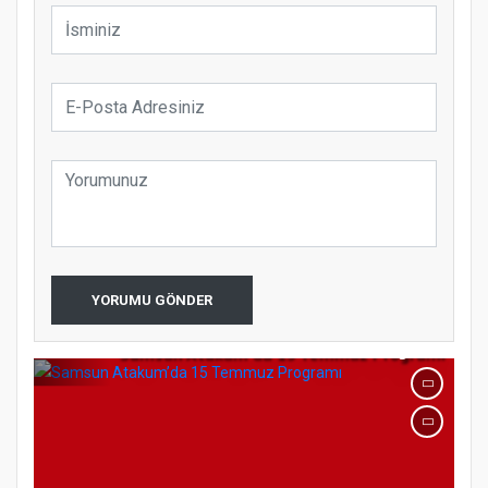
Samsun Atakum’da Ayasofya Camii
Etkinliği
Türkiye’de insanlar dinle bağlarını
koparıyor mu?
YORUMU GÖNDER
Samsun Atakum’da 15 Temmuz Programı