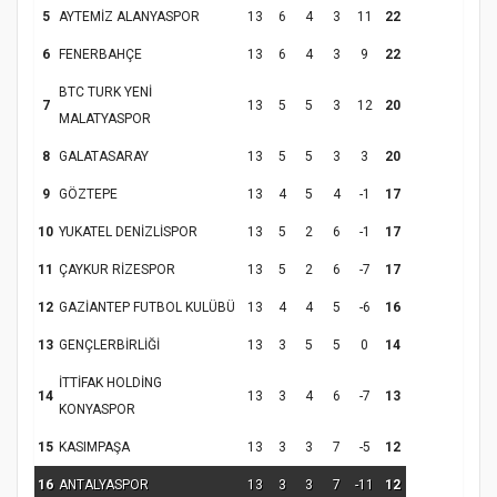
5
AYTEMİZ ALANYASPOR
13
6
4
3
11
22
6
FENERBAHÇE
13
6
4
3
9
22
BTC TURK YENİ
7
13
5
5
3
12
20
MALATYASPOR
Samsun Atakum’da Yaz Kur’an Kursu
Kapanış Programı
8
GALATASARAY
13
5
5
3
3
20
9
GÖZTEPE
13
4
5
4
-1
17
10
YUKATEL DENİZLİSPOR
13
5
2
6
-1
17
11
ÇAYKUR RİZESPOR
13
5
2
6
-7
17
12
GAZİANTEP FUTBOL KULÜBÜ
13
4
4
5
-6
16
13
GENÇLERBİRLİĞİ
13
3
5
5
0
14
İTTİFAK HOLDİNG
14
13
3
4
6
-7
13
Samsun Atakum’da Ayasofya Camii
KONYASPOR
Etkinliği
Türkiye’de insanlar dinle bağlarını
15
KASIMPAŞA
13
3
3
7
-5
12
koparıyor mu?
16
ANTALYASPOR
13
3
3
7
-11
12