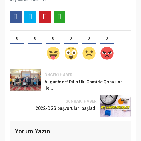
0
0
0
0
0
0
ÖNCEKI HABER
Augustdorf Ditib Ulu Camide Çocuklar
ile...
SONRAKI HABER
2022-DGS başvuruları başladı
Yorum Yazın