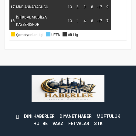
17
MKE ANKARAGÜCÜ
13
2
3
8
-17
9
İSTİKBAL MOBİLYA
18
13
1
4
8
-17
7
KAYSERİSPOR
Şampiyonlar Ligi
UEFA
Alt Lig
DİNİ HABERLER
DİYANET HABER
MÜFTÜLÜK
HUTBE
VAAZ
FETVALAR
STK