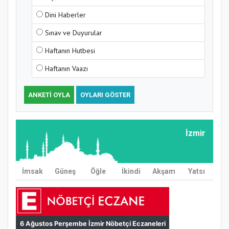
Dini Haberler
Sınav ve Duyurular
Haftanın Hutbesi
Haftanın Vaazı
ANKETI OYLA
OYLARI GÖSTER
İzmir
İmsak
Güneş
Öğle
İkindi
Akşam
Yatsı