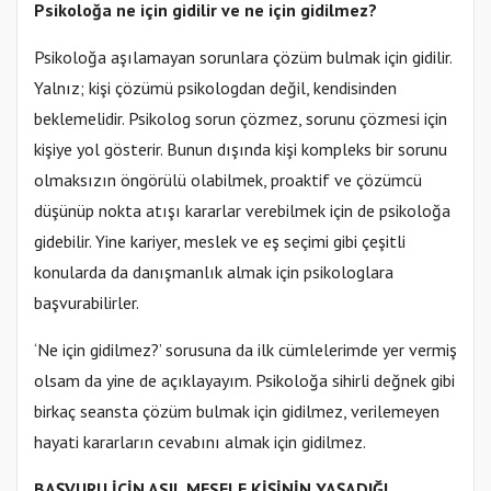
Psikoloğa ne için gidilir ve ne için gidilmez?
Psikoloğa aşılamayan sorunlara çözüm bulmak için gidilir.
Yalnız; kişi çözümü psikologdan değil, kendisinden
beklemelidir. Psikolog sorun çözmez, sorunu çözmesi için
kişiye yol gösterir. Bunun dışında kişi kompleks bir sorunu
olmaksızın öngörülü olabilmek, proaktif ve çözümcü
düşünüp nokta atışı kararlar verebilmek için de psikoloğa
gidebilir. Yine kariyer, meslek ve eş seçimi gibi çeşitli
konularda da danışmanlık almak için psikologlara
başvurabilirler.
‘Ne için gidilmez?’ sorusuna da ilk cümlelerimde yer vermiş
olsam da yine de açıklayayım. Psikoloğa sihirli değnek gibi
birkaç seansta çözüm bulmak için gidilmez, verilemeyen
hayati kararların cevabını almak için gidilmez.
BAŞVURU İÇİN ASIL MESELE KİŞİNİN YAŞADIĞI