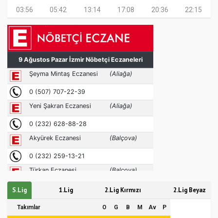
03:56
05:42
13:14
17:08
20:36
22:15
S.Lig
1.Lig
2.Lig Kırmızı
2.Lig Beyaz
Takımlar
O
G
B
M
Av
P