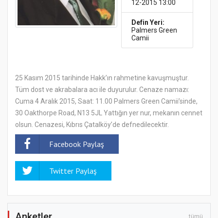
12-2015 13:00
Defin Yeri:
Palmers Green
Camii
25 Kasım 2015 tarihinde Hakk’ın rahmetine kavuşmuştur.
Tüm dost ve akrabalara acı ile duyurulur. Cenaze namazı:
Cuma 4 Aralık 2015, Saat: 11.00 Palmers Green Camii’sinde,
30 Oakthorpe Road, N13 5JL Yattığın yer nur, mekanın cennet
olsun. Cenazesi, Kıbrıs Çatalköy’de defnedilecektir.
Facebook Paylaş
Twitter Paylaş
Anketler
tümü