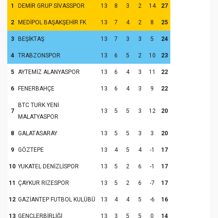
1
DEMİR GRUP SİVASSPOR
13
8
3
2
14
27
2
MEDİPOL BAŞAKŞEHİR FK
13
7
4
2
8
25
3
BEŞİKTAŞ
13
7
3
3
5
24
4
TRABZONSPOR
13
6
5
2
10
23
5
AYTEMİZ ALANYASPOR
13
6
4
3
11
22
6
FENERBAHÇE
13
6
4
3
9
22
BTC TURK YENİ
7
13
5
5
3
12
20
MALATYASPOR
8
GALATASARAY
13
5
5
3
3
20
9
GÖZTEPE
13
4
5
4
-1
17
10
YUKATEL DENİZLİSPOR
13
5
2
6
-1
17
11
ÇAYKUR RİZESPOR
13
5
2
6
-7
17
12
GAZİANTEP FUTBOL KULÜBÜ
13
4
4
5
-6
16
13
GENÇLERBİRLİĞİ
13
3
5
5
0
14