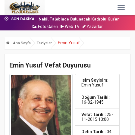
24 Temmuz 2026 - Cuma Hutbesi
7 Ağustos 2026 - Cuma Hutbesi
Nakil Talebinde Bulunacak Kadrolu Kur’an...
SON DAKIKA:
Aşçı Alımı (Kurum İçi) Sınavı (Sözlü) So...
Foto Galeri
Web TV
Yazarlar
31 Temmuz 2026 - Cuma Hutbesi
24 Temmuz 2026 - Cuma Hutbesi
Emin Yusuf
Ana Sayfa
Taziyeler
7 Ağustos 2026 - Cuma Hutbesi
Emin Yusuf Vefat Duyurusu
İsim Soyisim:
Emin Yusuf
Doğum Tarihi:
16-02-1945
Vefat Tarihi:
25-
11-2015 13:00
Defin Tarihi:
04-