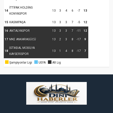
İTTİFAK HOLDİNG
14
13
3
4
6
-7
13
KONYASPOR
15
KASIMPAŞA
13
3
3
7
-5
12
16
ANTALYASPOR
13
3
3
7
-11
12
17
MKE ANKARAGÜCÜ
13
2
3
8
-17
9
İSTİKBAL MOBİLYA
18
13
1
4
8
-17
7
KAYSERİSPOR
Şampiyonlar Ligi
UEFA
Alt Lig