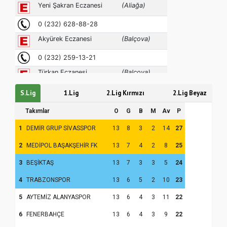
S.Lig
1.Lig
2.Lig Kırmızı
2.Lig Beyaz
Samsun Atakum’da Yaz Kur’an Kursu
Takımlar
O
G
B
M
Av
P
Kapanış Programı
1
DEMİR GRUP SİVASSPOR
13
8
3
2
14
27
2
MEDİPOL BAŞAKŞEHİR FK
13
7
4
2
8
25
3
BEŞİKTAŞ
13
7
3
3
5
24
4
TRABZONSPOR
13
6
5
2
10
23
5
AYTEMİZ ALANYASPOR
13
6
4
3
11
22
6
FENERBAHÇE
13
6
4
3
9
22