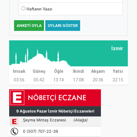
Haftanın Vaazı
ANKETI OYLA
OYLARI GÖSTER
MÜFTÜ ABULSELAM ÖZDERE’YE ZİYARET
İzmir
İmsak
Güneş
Öğle
İkindi
Akşam
Yatsı
03:56
05:42
13:14
17:08
20:36
22:15
Hz. Peygamber ve Gençlik Konferansı