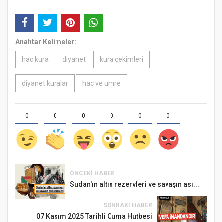
Anahtar Kelimeler:
hac kura
diyanet
kura çekimleri
diyanet kuralar
hac ve umre
0
0
0
0
0
0
ÖNCEKI HABER
Sudan'ın altın rezervleri ve savaşın ası...
SONRAKI HABER
07 Kasım 2025 Tarihli Cuma Hutbesi