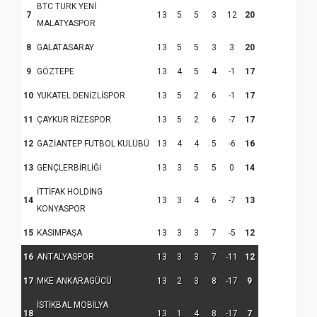
BTC TURK YENİ
Samsun Atakum’da Ayasofya Camii
7
13
5
5
3
12
20
MALATYASPOR
Etkinliği
Türkiye’de insanlar dinle bağlarını
koparıyor mu?
8
GALATASARAY
13
5
5
3
3
20
9
GÖZTEPE
13
4
5
4
-1
17
10
YUKATEL DENİZLİSPOR
13
5
2
6
-1
17
11
ÇAYKUR RİZESPOR
13
5
2
6
-7
17
12
GAZİANTEP FUTBOL KULÜBÜ
13
4
4
5
-6
16
13
GENÇLERBİRLİĞİ
13
3
5
5
0
14
İTTİFAK HOLDİNG
14
13
3
4
6
-7
13
KONYASPOR
15
KASIMPAŞA
13
3
3
7
-5
12
16
ANTALYASPOR
13
3
3
7
-11
12
17
MKE ANKARAGÜCÜ
13
2
3
8
-17
9
İSTİKBAL MOBİLYA
18
13
1
4
8
-17
7