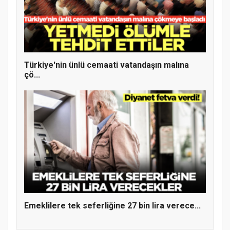
Etkinliği
Türkiye'nin ünlü cemaati vatandaşın malına
çö...
Türkiye’de insanlar dinle bağlarını
koparıyor mu?
Emeklilere tek seferliğine 27 bin lira verece...