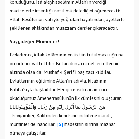
koruduğunu, Îsâ aleyhisselâmın Allah’ın verdiği
mucizelerle insanlığı nasıl müjdelediğini öğrenecektir.
Allah Resûlü’nün vahiyle yoğrulan hayatından, ayetlerle
şekillenen ahlâkından muazzam dersler çıkaracaktır.
Saygıdeğer Müminler!
Ecdadımız, Allah kelâmının en üstün tutulması uğruna
ömürlerini vakfettiler. Bütün dünya nimetleri ellerinin
altında olsa da, Mushaf-ı Şerîf’i baş tacı kıldılar.
Evlatlarının eğitimine Allah’ın adıyla, kitabının
Fatiha’sıyla başladılar. Her gece yatmadan önce
okuduğumuz Âmenerrasûlü’nün ilk cümlesini oluşturan
اٰمَنَ الرَّسُولُ بِمَٓا اُنْزِلَ اِلَيْهِ مِنْ رَبِّه۪ وَالْمُؤْمِنُونَۜ
“Peygamber, Rabbinden kendisine indirilene inandı;
müminler de inandılar”
[5]
ifadesinin sırrına mazhar
olmaya çalıştılar.