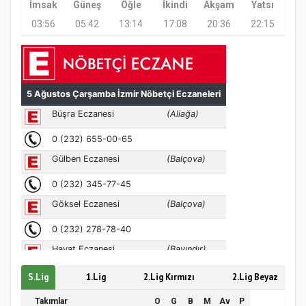
İmsak
Güneş
Öğle
İkindi
Akşam
Yatsı
03:56
05:42
13:14
17:08
20:36
22:15
S.Lig
1.Lig
2.Lig Kırmızı
2.Lig Beyaz
Takımlar
O
G
B
M
Av
P