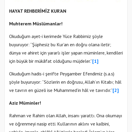
HAYAT REHBERİMİZ KUR’AN
Muhterem Müslümanlar!
Okuduğum ayet-i kerimede Yüce Rabbimiz şöyle
buyuruyor: “Şüphesiz bu Kur’an en doğru olana iletir;
dünya ve ahiret için yararlı işler yapan müminlere, kendileri
için büyük bir mükâfat olduğunu müjdeler.”
[1]
Okuduğum hadis-i şerifte Peygamber Efendimiz (s.a.s)
şöyle buyuruyor: “Sözlerin en doğrusu, Allah’ın Kitabı; hâl
ve tavrın en güzeli ise Muhammed’in hâl ve tavrıdır.”
[2]
Aziz Müminler!
Rahman ve Rahim olan Allah, insanı yarattı. Ona okumayı
ve öğrenmeyi nasip etti. Kullarının aklını ve kalbini,
vahiyle, imanla, ahlâkî öğütlerle besledi. İslam’ın iyice