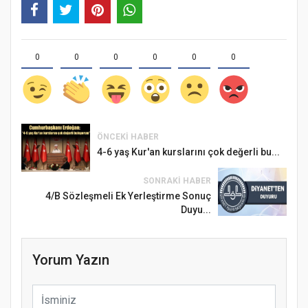
0
0
0
0
0
0
Samsun Atakum’da 15 Temmuz Programı
ÖNCEKI HABER
4-6 yaş Kur'an kurslarını çok değerli bu...
SONRAKI HABER
4/B Sözleşmeli Ek Yerleştirme Sonuç
Duyu...
Yorum Yazın