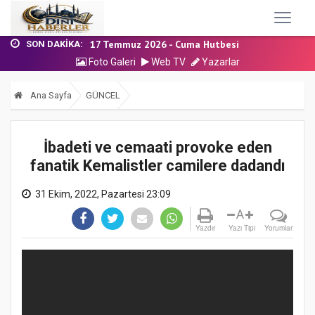
31 Temmuz 2026 - Cuma Hutbesi
24 Temmuz 2026 - Cuma Hutbesi
17 Temmuz 2026 - Cuma Hutbesi
SON DAKIKA:
Nakil Talebinde Bulunacak Kadrolu Kur’an...
Foto Galeri
Web TV
Yazarlar
Ana Sayfa
GÜNCEL
İbadeti ve cemaati provoke eden
fanatik Kemalistler camilere dadandı
31 Ekim, 2022, Pazartesi 23:09
A
Yazdır
Yazı Tipi
Yorumlar