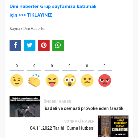
Samsun Atakum’da Ayasofya Camii
Dini Haberler Gr
up sayfamıza katılmak
Etkinliği
için
>>>
TIKLAYINIZ
Kaynak:
Dini Haberler
0
0
0
0
0
0
Türkiye’de insanlar dinle bağlarını
koparıyor mu?
ÖNCEKI HABER
İbadeti ve cemaati provoke eden fanatik...
SONRAKI HABER
04.11.2022 Tarihli Cuma Hutbesi