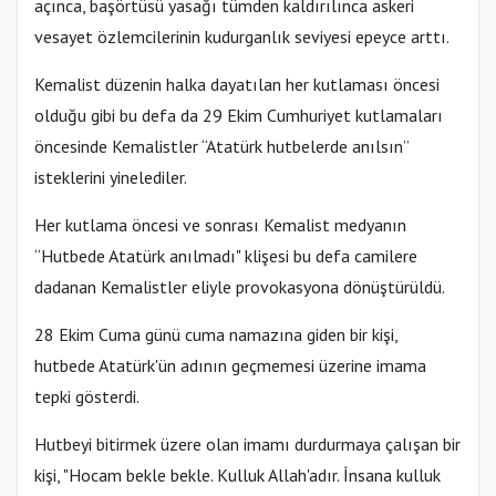
açınca, başörtüsü yasağı tümden kaldırılınca askeri
vesayet özlemcilerinin kudurganlık seviyesi epeyce arttı.
Kemalist düzenin halka dayatılan her kutlaması öncesi
olduğu gibi bu defa da 29 Ekim Cumhuriyet kutlamaları
öncesinde Kemalistler “Atatürk hutbelerde anılsın”
isteklerini yinelediler.
Her kutlama öncesi ve sonrası Kemalist medyanın
“Hutbede Atatürk anılmadı" klişesi bu defa camilere
dadanan Kemalistler eliyle provokasyona dönüştürüldü.
28 Ekim Cuma günü cuma namazına giden bir kişi,
hutbede Atatürk'ün adının geçmemesi üzerine imama
tepki gösterdi.
Hutbeyi bitirmek üzere olan imamı durdurmaya çalışan bir
kişi, "Hocam bekle bekle. Kulluk Allah'adır. İnsana kulluk