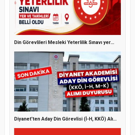
MÜFTÜ ABULSELAM ÖZDERE’YE ZİYARET
Din Görevlileri Mesleki Yeterlilik Sınavı yer...
Hz. Peygamber ve Gençlik Konferansı
Diyanet'ten Aday Din Görevlisi (İ-H, KKÖ) Alı...