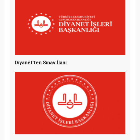
Samsun Atakum’da Yaz Kur’an Kursu
Kapanış Programı
Diyanet'ten Sınav İlanı
Samsun Atakum’da Ayasofya Camii
Etkinliği