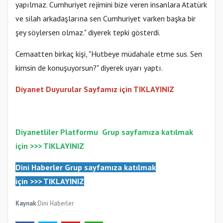
yapılmaz. Cumhuriyet rejimini bize veren insanlara Atatürk
ve silah arkadaşlarına sen Cumhuriyet varken başka bir
şey söylersen olmaz." diyerek tepki gösterdi.
Samsun Atakum’da Ayasofya Camii
Cemaatten birkaç kişi, "Hutbeye müdahale etme sus. Sen
Etkinliği
kimsin de konuşuyorsun?" diyerek uyarı yaptı.
Diyanet Duyurular Sayfamız için TIKLAYINIZ
Diyanetliler Platformu
Gr
up sayfamıza katılmak
için >>>
TIKLAYINIZ
Dini Haberler Gr
up sayfamıza katılmak
Türkiye’de insanlar dinle bağlarını
için
>>>
TIKLAYINIZ
koparıyor mu?
Kaynak:
Dini Haberler