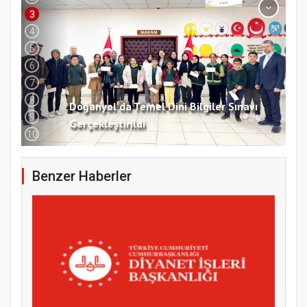
3
4
5
6
7
8
Doğanyol'da Temel Dini Bilgiler Sınavı
9
Gerçekleştirildi
10
Benzer Haberler