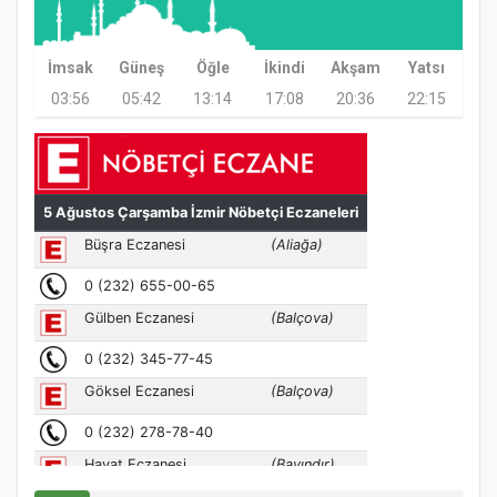
İmsak
Güneş
Öğle
İkindi
Akşam
Yatsı
03:56
05:42
13:14
17:08
20:36
22:15