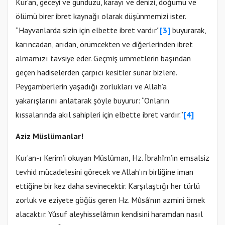
Kur’an, geceyi ve gündüzü, karayı ve denizi, doğumu ve
ölümü birer ibret kaynağı olarak düşünmemizi ister.
“Hayvanlarda sizin için elbette ibret vardır”
[3]
buyurarak,
karıncadan, arıdan, örümcekten ve diğerlerinden ibret
almamızı tavsiye eder. Geçmiş ümmetlerin başından
geçen hadiselerden çarpıcı kesitler sunar bizlere.
Peygamberlerin yaşadığı zorlukları ve Allah’a
yakarışlarını anlatarak şöyle buyurur: “Onların
kıssalarında akıl sahipleri için elbette ibret vardır.”
[4]
Aziz Müslümanlar!
Kur’an-ı Kerim’i okuyan Müslüman, Hz. İbrahîm’in emsalsiz
tevhid mücadelesini görecek ve Allah’ın birliğine iman
ettiğine bir kez daha sevinecektir. Karşılaştığı her türlü
zorluk ve eziyete göğüs geren Hz. Mûsâ’nın azmini örnek
alacaktır. Yûsuf aleyhisselâmın kendisini haramdan nasıl