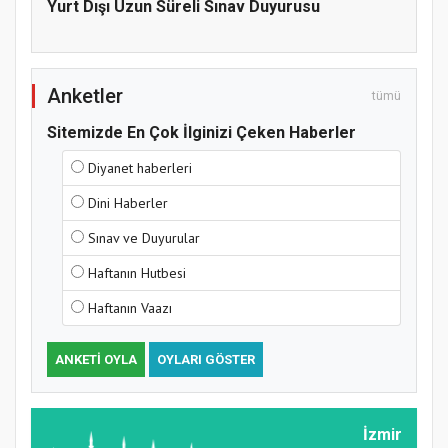
Yurt Dışı Uzun Süreli Sınav Duyurusu
Anketler
tümü
Sitemizde En Çok İlginizi Çeken Haberler
Diyanet haberleri
Türkiye’de insanlar dinle bağlarını
Dini Haberler
koparıyor mu?
Sınav ve Duyurular
Haftanın Hutbesi
Haftanın Vaazı
ANKETI OYLA
OYLARI GÖSTER
İzmir