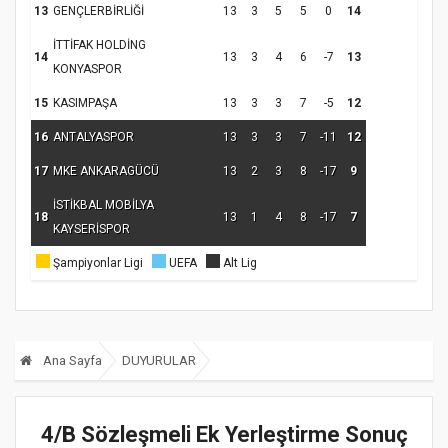
13
GENÇLERBİRLİĞİ
13
3
5
5
0
14
İTTİFAK HOLDİNG
14
13
3
4
6
-7
13
KONYASPOR
15
KASIMPAŞA
13
3
3
7
-5
12
16
ANTALYASPOR
13
3
3
7
-11
12
17
MKE ANKARAGÜCÜ
13
2
3
8
-17
9
İSTİKBAL MOBİLYA
18
13
1
4
8
-17
7
KAYSERİSPOR
Şampiyonlar Ligi
UEFA
Alt Lig
Ana Sayfa
DUYURULAR
4/B Sözleşmeli Ek Yerleştirme Sonuç