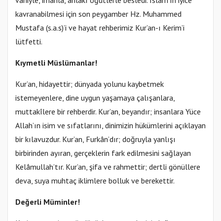
kavranabilmesi için son peygamber Hz. Muhammed
Mustafa (s.a.s)’i ve hayat rehberimiz Kur’an-ı Kerim’i
lütfetti.
Kıymetli Müslümanlar!
Kur’an, hidayettir; dünyada yolunu kaybetmek
istemeyenlere, dine uygun yaşamaya çalışanlara,
muttakîlere bir rehberdir. Kur’an, beyandır; insanlara Yüce
Allah’ın isim ve sıfatlarını, dinimizin hükümlerini açıklayan
bir kılavuzdur. Kur’an, Furkân’dır; doğruyla yanlışı
birbirinden ayıran, gerçeklerin fark edilmesini sağlayan
Kelâmullah’tır. Kur’an, şifa ve rahmettir; dertli gönüllere
deva, suya muhtaç iklimlere bolluk ve berekettir.
Değerli Müminler!