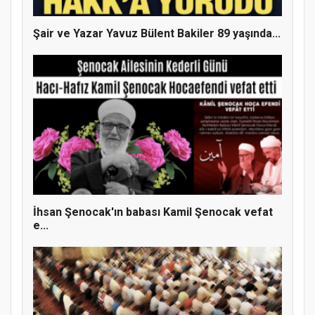
Şair ve Yazar Yavuz Bülent Bakiler 89 yaşında...
Samsun Atakum’da Yaz Kur’an Kursu
Kapanış Programı
İhsan Şenocak'ın babası Kamil Şenocak vefat
e...
Samsun Atakum’da Ayasofya Camii