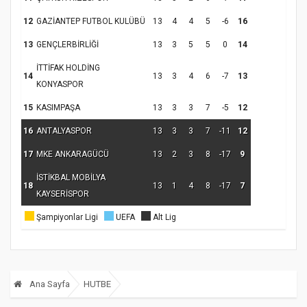
12
GAZİANTEP FUTBOL KULÜBÜ
13
4
4
5
-6
16
13
GENÇLERBİRLİĞİ
13
3
5
5
0
14
İTTİFAK HOLDİNG
14
13
3
4
6
-7
13
KONYASPOR
15
KASIMPAŞA
13
3
3
7
-5
12
16
ANTALYASPOR
13
3
3
7
-11
12
17
MKE ANKARAGÜCÜ
13
2
3
8
-17
9
İSTİKBAL MOBİLYA
18
13
1
4
8
-17
7
KAYSERİSPOR
Şampiyonlar Ligi
UEFA
Alt Lig
Ana Sayfa
HUTBE