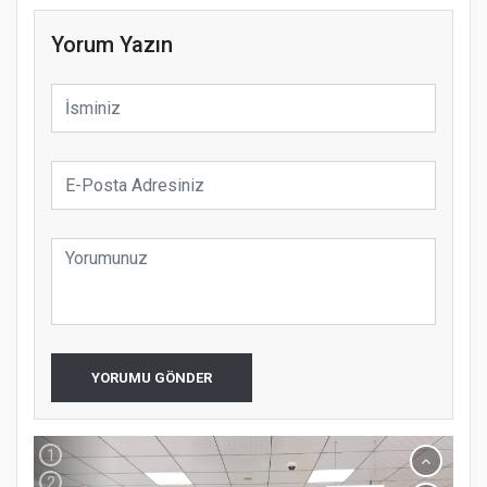
Yorum Yazın
Samsun Atakum’da 15 Temmuz Programı
YORUMU GÖNDER
1
2