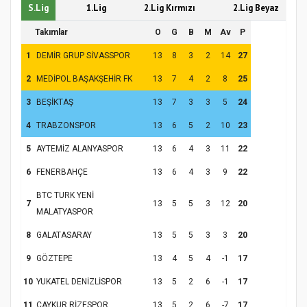
S.Lig
1.Lig
2.Lig Kırmızı
2.Lig Beyaz
Takımlar
O
G
B
M
Av
P
1
DEMİR GRUP SİVASSPOR
13
8
3
2
14
27
2
MEDİPOL BAŞAKŞEHİR FK
13
7
4
2
8
25
3
BEŞİKTAŞ
13
7
3
3
5
24
4
TRABZONSPOR
13
6
5
2
10
23
5
AYTEMİZ ALANYASPOR
13
6
4
3
11
22
6
FENERBAHÇE
13
6
4
3
9
22
BTC TURK YENİ
7
13
5
5
3
12
20
MALATYASPOR
8
GALATASARAY
13
5
5
3
3
20
9
GÖZTEPE
13
4
5
4
-1
17
10
YUKATEL DENİZLİSPOR
13
5
2
6
-1
17
11
ÇAYKUR RİZESPOR
13
5
2
6
-7
17