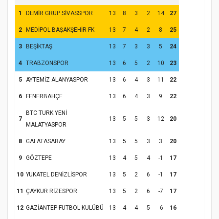
1
DEMİR GRUP SİVASSPOR
13
8
3
2
14
27
2
MEDİPOL BAŞAKŞEHİR FK
13
7
4
2
8
25
3
BEŞİKTAŞ
13
7
3
3
5
24
4
TRABZONSPOR
13
6
5
2
10
23
5
AYTEMİZ ALANYASPOR
13
6
4
3
11
22
6
FENERBAHÇE
13
6
4
3
9
22
BTC TURK YENİ
7
13
5
5
3
12
20
MALATYASPOR
8
GALATASARAY
13
5
5
3
3
20
9
GÖZTEPE
13
4
5
4
-1
17
10
YUKATEL DENİZLİSPOR
13
5
2
6
-1
17
11
ÇAYKUR RİZESPOR
13
5
2
6
-7
17
12
GAZİANTEP FUTBOL KULÜBÜ
13
4
4
5
-6
16