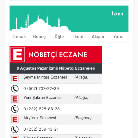
İzmir
İmsak
Güneş
Öğle
İkindi
Akşam
Yatsı
MÜFTÜ ABULSELAM ÖZDERE’YE ZİYARET