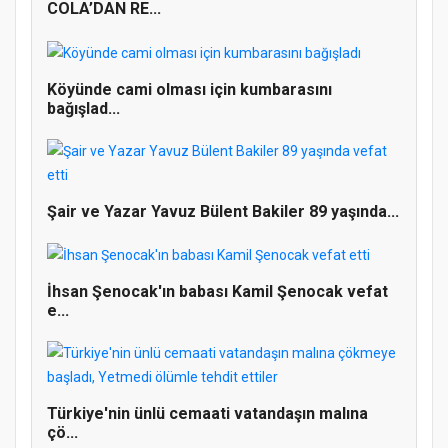
COLA’DAN RE...
Köyünde cami olması için kumbarasını
bağışlad...
Şair ve Yazar Yavuz Bülent Bakiler 89 yaşında...
İhsan Şenocak'ın babası Kamil Şenocak vefat
Doğanyol'da Temel Dini Bilgiler Sınavı
e...
Gerçekleştirildi
Türkiye'nin ünlü cemaati vatandaşın malına
çö...