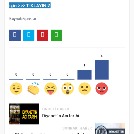
için
>>>
TIKLAYINIZ
Kaynak:
Ajanslar
2
1
0
0
0
0
ÖNCEKI HABER
Diyanet'in Acı tarihi
SONRAKI HABER