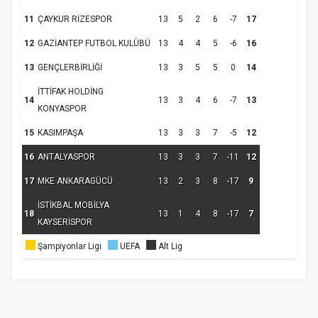
11
ÇAYKUR RİZESPOR
13
5
2
6
-7
17
12
GAZİANTEP FUTBOL KULÜBÜ
13
4
4
5
-6
16
Samsun Atakum’da Ayasofya Camii
13
GENÇLERBİRLİĞİ
13
3
5
5
0
14
Etkinliği
Türkiye’de insanlar dinle bağlarını
koparıyor mu?
İTTİFAK HOLDİNG
14
13
3
4
6
-7
13
KONYASPOR
15
KASIMPAŞA
13
3
3
7
-5
12
16
ANTALYASPOR
13
3
3
7
-11
12
17
MKE ANKARAGÜCÜ
13
2
3
8
-17
9
İSTİKBAL MOBİLYA
18
13
1
4
8
-17
7
KAYSERİSPOR
Şampiyonlar Ligi
UEFA
Alt Lig