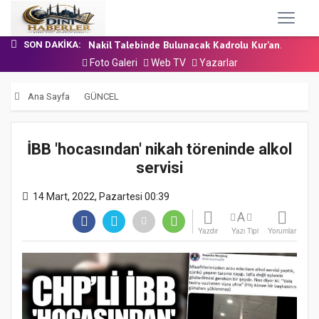
24 Temmuz 2026 - Cuma Hutbesi
7 Ağustos 2026 - Cuma Hutbesi
Nakil Talebinde Bulunacak Kadrolu Kur’an...
SON DAKIKA:
Aşçı Alımı (Kurum İçi) Sınavı (Sözlü) So...
Foto Galeri
Web TV
Yazarlar
31 Temmuz 2026 - Cuma Hutbesi
24 Temmuz 2026 - Cuma Hutbesi
Ana Sayfa
GÜNCEL
7 Ağustos 2026 - Cuma Hutbesi
İBB 'hocasından' nikah töreninde alkol
servisi
14 Mart, 2022, Pazartesi 00:39
A
Yazdır
Yazı Tipi
Yorumlar