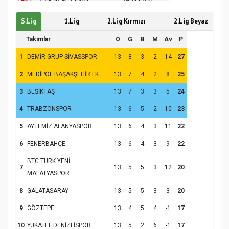
Hz. Peygamber ve Gençlik Konferansı
S.Lig
1.Lig
2.Lig Kırmızı
2.Lig Beyaz
Takımlar
O
G
B
M
Av
P
1
DEMİR GRUP SİVASSPOR
13
8
3
2
14
27
2
MEDİPOL BAŞAKŞEHİR FK
13
7
4
2
8
25
3
BEŞİKTAŞ
13
7
3
3
5
24
4
TRABZONSPOR
13
6
5
2
10
23
5
AYTEMİZ ALANYASPOR
13
6
4
3
11
22
Samsun Atakum’da Yaz Kur’an Kursu
6
FENERBAHÇE
13
6
4
3
9
22
Kapanış Programı
BTC TURK YENİ
7
13
5
5
3
12
20
MALATYASPOR
8
GALATASARAY
13
5
5
3
3
20
9
GÖZTEPE
13
4
5
4
-1
17
10
YUKATEL DENİZLİSPOR
13
5
2
6
-1
17