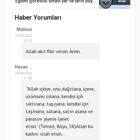
Eğitim görevlisi sınavı yer ve tarih duy...
Haber Yorumları
Muhsin
16-03-2022
13:22
Allah akıl fikir versin. Amin.
Hasan İSKENDEROĞLU
14-03-2022
17:45
"Allah içkiye, onu dağıtana, içene,
üzümünü sıkana, ken­disi için
sıktırana, taşıyana, kendisi için
taşınana, satana, satın alana ve
parasını yiyene lanet
etsin." (Tirmizi, Bûyu, 58)Allah bu
kadını ıslah etsin...