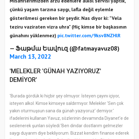
Misafirlerimizden arzu edenlere alkol servisi yaptık,
çünkü yaşam tarzına saygı, lafla değil eylemle
gösterilmesi gereken bir şeydir. Nas diyor ki: "Vela
teziru vaziraten vizra uhra" (Hiç kimse bir başkasının
günahını yüklenmez)
pic.twitter.com/9ksv8NZHlR
— Ֆաթմա Եավուզ (@fatmayavuz08)
March 13, 2022
'MELEKLER 'GÜNAH YAZIYORUZ'
DEMİYOR'
'Burada gördük ki hiçbir şey olmuyor. İsteyen çayını içiyor,
isteyen alkol. Kimse kimseye saldırmıyor. Melekler 'Sen çok
yakın oturmuşsun sana da günah yazıyoruz' demiyor.'
ifadelerini kullanan Yavuz, sözlerinin devamında Diyanet'e de
seslenerek şunları söyledi:'Ben dindar dostlarım gelmezler
saygı duyarım diye bekliyorum. Bizzat kendim finanse ederek