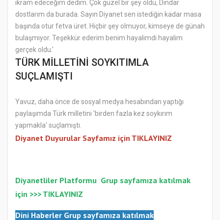
ikram edeceğim dedim. Çok güzel bir şey oldu, Dindar
dostlarım da burada. Sayın Diyanet sen istediğin kadar masa
başında otur fetva üret. Hiçbir şey olmuyor, kimseye de günah
bulaşmıyor. Teşekkür ederim benim hayalimdi hayalim
gerçek oldu.'
TÜRK MİLLETİNİ SOYKITIMLA
SUÇLAMIŞTI
Yavuz, daha önce de sosyal medya hesabından yaptığı
paylaşımda Türk milletini 'birden fazla kez soykırım
yapmakla' suçlamıştı.
Diyanet Duyurular Sayfamız için TIKLAYINIZ
Diyanetliler Platformu
Gr
up sayfamıza katılmak
için >>>
TIKLAYINIZ
Dini Haberler Gr
up sayfamıza katılmak