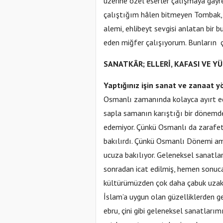
üzerine özel eserler çalışmaya gayre
çalıştığım hâlen bitmeyen Tombak, S
alemi, ehlibeyt sevgisi anlatan bir b
eden miğfer çalışıyorum. Bunların
SANATKÂR; ELLERİ, KAFASI VE YÜ
Yaptığınız işin sanat ve zanaat y
Osmanlı zamanında kolayca ayırt edi
sapla samanın karıştığı bir dönemde
edemiyor. Çünkü Osmanlı da zarafete
bakılırdı. Çünkü Osmanlı Dönemi ame
ucuza bakılıyor. Geleneksel sanatlar
sonradan icat edilmiş, hemen sonuca
kültürümüzden çok daha çabuk uzakl
İslam’a uygun olan güzelliklerden ger
ebru, çini gibi geleneksel sanatları