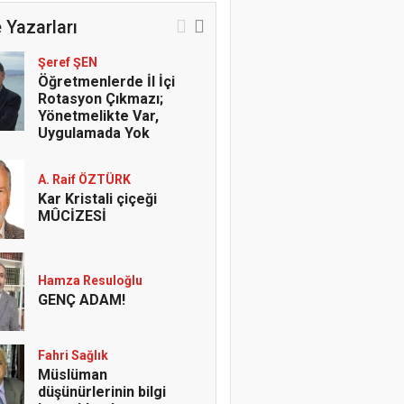
 Yazarları
Şeref ŞEN
Öğretmenlerde İl İçi
Rotasyon Çıkmazı;
Yönetmelikte Var,
Uygulamada Yok
A. Raif ÖZTÜRK
Kar Kristali çiçeği
MÛCİZESİ
Hamza Resuloğlu
GENÇ ADAM!
Fahri Sağlık
Müslüman
düşünürlerinin bilgi