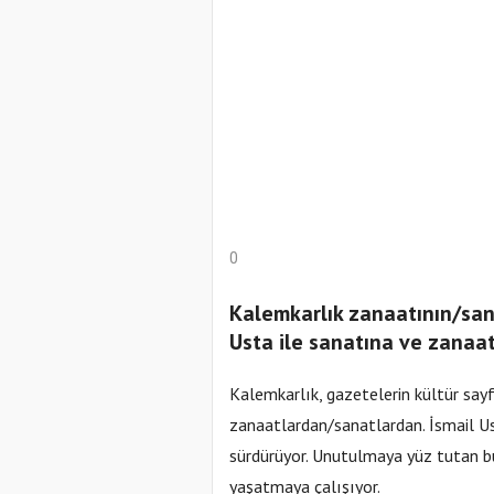
0
Kalemkarlık zanaatının/sana
Usta ile sanatına ve zanaa
Kalemkarlık, gazetelerin kültür say
zanaatlardan/sanatlardan. İsmail Us
sürdürüyor. Unutulmaya yüz tutan b
yaşatmaya çalışıyor.