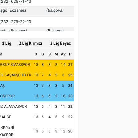
1.Lig
2.Lig Kırmızı
2.Lig Beyaz
ar
O
G
B
M
Av
P
 GRUP SİVASSPOR
13
8
3
2
14
27
OL BAŞAKŞEHİR FK
13
7
4
2
8
25
TAŞ
13
7
3
3
5
24
ZONSPOR
13
6
5
2
10
23
İZ ALANYASPOR
13
6
4
3
11
22
BAHÇE
13
6
4
3
9
22
RK YENİ
13
5
5
3
12
20
YASPOR