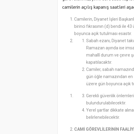
camilerin açılış kapanış saatleri aş
Camilerin, Diyanet İşleri Başkan
birinci fıkrasının (d) bendi ile 
boyunca açık tutulması esastır.
Sabah ezanı, Diyanet tak
Ramazan ayında ise imsak
mahallî durum ve çevre 
kapatılacaktır.
Camiler, sabah namazından
gün öğle namazından en g
üzere gün boyunca açık tu
Gerekli güvenlik önlemleri
bulundurulabilecektir.
Yerel şartlar dikkate alına
belirlenebilecektir.
CAMİ GÖREVLİLERİNİN FAALİY