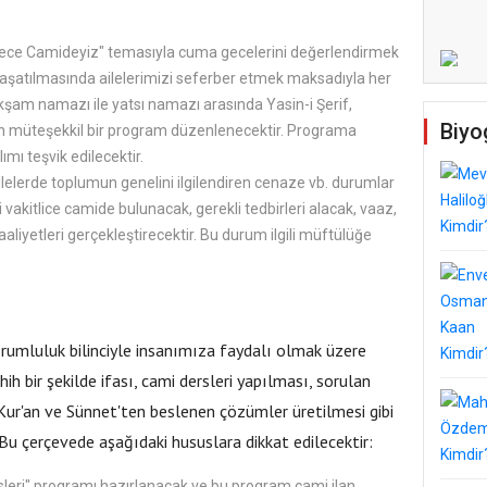
ilece Camideyiz" temasıyla cuma gecelerini değerlendirmek
yaşatılmasında ailelerimizi seferber etmek maksadıyla her
şam namazı ile yatsı namazı arasında Yasin-i Şerif,
Biyo
an müteşekkil bir program düzenlenecektir. Programa
ımı teşvik edilecektir.
elerde toplumun genelini ilgilendiren cenaze vb. durumlar
i vakitlice camide bulunacak, gerekli tedbirleri alacak, vaaz,
 faaliyetleri gerçekleştirecektir. Bu durum ilgili müftülüğe
rumluluk bilinciyle insanımıza faydalı olmak üzere
hih bir şekilde ifası, cami dersleri yapılması, sorulan
 Kur'an ve Sünnet'ten beslenen çözümler üretilmesi gibi
 Bu çerçevede aşağıdaki hususlara dikkat edilecektir:
rsleri" programı hazırlanacak ve bu program cami ilan