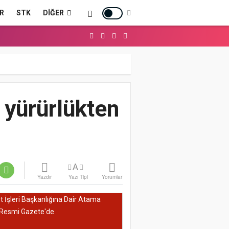
R
STK
DIĞER
 yürürlükten
A
Yazdır
Yazı Tipi
Yorumlar