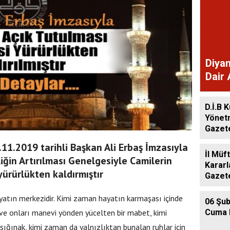
Diyan
Dair 
Gaze
D.İ.B K
Yönet
Gazet
.11.2019 tarihli Başkan Ali Erbaş İmzasıyla
İl Müf
iğin Artırılması Genelgesiyle Camilerin
Kararl
yürürlükten kaldırmıştır
Gazet
ayatın merkezidir. Kimi zaman hayatın karmaşası içinde
06 Şub
Cuma 
ve onları manevi yönden yücelten bir mabet, kimi
 sığınak, kimi zaman da yalnızlıktan bunalan ruhlar için