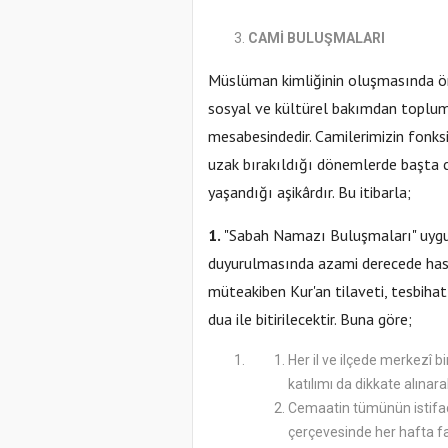
CAMİ BULUŞMALARI
Müslüman kimliğinin oluşmasında ön
sosyal ve kültürel bakımdan toplum
mesabesindedir. Camilerimizin fonksi
uzak bırakıldığı dönemlerde başta ce
yaşandığı aşikârdır. Bu itibarla;
1.
"Sabah Namazı Buluşmaları" uygu
duyurulmasında azami derecede hass
müteakiben Kur'an tilaveti, tesbihat
dua ile bitirilecektir. Buna göre;
Her il ve ilçede merkezî 
katılımı da dikkate alınar
Cemaatin tümünün istifade
çerçevesinde her hafta fa