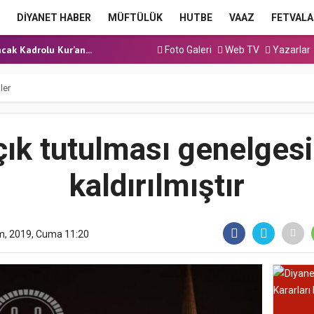
a Hutbesi
DİYANET HABER
MÜFTÜLÜK
HUTBE
VAAZ
FETVALA
 Hutbesi
cak Kadrolu Kur’an...
Foto Galeri
Web TV
Yazarlar
ınavı (Sözlü) So...
a Hutbesi
ler
a Hutbesi
 Hutbesi
çık tutulması genelgesi
kaldırılmıştır
m, 2019, Cuma 11:20