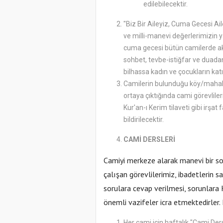
edilebilecektir.
"Biz Bir Aileyiz, Cuma Gecesi A
ve milli-manevi değerlerimizin 
cuma gecesi bütün camilerde ak
sohbet, tevbe-istiğfar ve duad
bilhassa kadın ve çocukların katıl
Camilerin bulunduğu köy/mahall
ortaya çıktığında cami görevliler
Kur'an-ı Kerim tilaveti gibi irşat
bildirilecektir.
CAMİ DERSLERİ
Camiyi merkeze alarak manevi bir so
çalışan görevlilerimiz, ibadetlerin sa
sorulara cevap verilmesi, sorunlara
önemli vazifeler icra etmektedirler.
Her cami için haftalık "Cami De