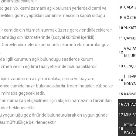
zinlik yapacaklardır.
8
GALAT
bölgesi vb. kısmi zamanlı açık bulunan yerlerdeki cami ve
vlileri, görev yaptıkları caminin/mescidin kapalı olduğu
9
GÖZTE
10
YUKAT
ir camide din hizmeti sunmak üzere görevlendirileceklerdir.
mi dışı din hizmetlerinde (sosyal kültürel içerikli)
11
ÇAYKU
ir. Görevlendirmelerde personelin ikameti vb. durumlar göz
GAZİA
.
12
KULÜB
da ilgili kurumun açık bulunduğu saatlerde kurum
13
GENÇLE
hizmeti ve din eğitimi faaliyetlerinde bulunacaklardır.
İTTİFA
rı için ezandan en az yirmi dakika; cuma ve bayram
14
KONYA
t önce camide hazır bulunacaklardır. İmam hatipler, cübbe ve
e mihraba geçeceklerdir.
15
KASIM
ınan namaza yetişebilmesi için akşam namazının farzından
16
ANTAL
adar beklenecektir.
17
MKE A
onu yoğunluğu göz önünde bulundurularak en uygun günde
ması müftülükçe belirlenecektir
.
İSTİKB
18
KAYSE