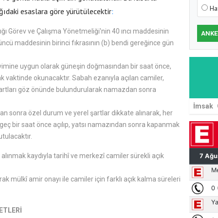
Ha
ağıdaki esaslara göre yürütülecektir
:
lığı Görev ve Çalışma Yönetmeliği'nin 40 ıncı maddesinin
ANKE
43 üncü maddesinin birinci fıkrasının (b) bendi gereğince gün
vimine uygun olarak güneşin doğmasından bir saat önce,
 vaktinde okunacaktır. Sabah ezanıyla açılan camiler,
şartları göz önünde bulundurularak namazdan sonra
İmsak
 sonra özel durum ve yerel şartlar dikkate alınarak, her
eç bir saat önce açılıp, yatsı namazından sonra kapanmak
tulacaktır.
 alınmak kaydıyla tarihî ve merkezî camiler sürekli açık
rak mülkî amir onayı ile camiler için farklı açık kalma süreleri
ETLERİ