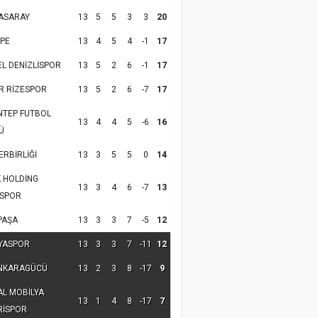
ASARAY
13
5
5
3
3
20
PE
13
4
5
4
-1
17
EL DENİZLİSPOR
13
5
2
6
-1
17
R RİZESPOR
13
5
2
6
-7
17
NTEP FUTBOL
13
4
4
5
-6
16
Ü
RBİRLİĞİ
13
3
5
5
0
14
K HOLDİNG
13
3
4
6
-7
13
SPOR
PAŞA
13
3
3
7
-5
12
YASPOR
13
3
3
7
-11
12
NKARAGÜCÜ
13
2
3
8
-17
9
AL MOBİLYA
13
1
4
8
-17
7
RİSPOR