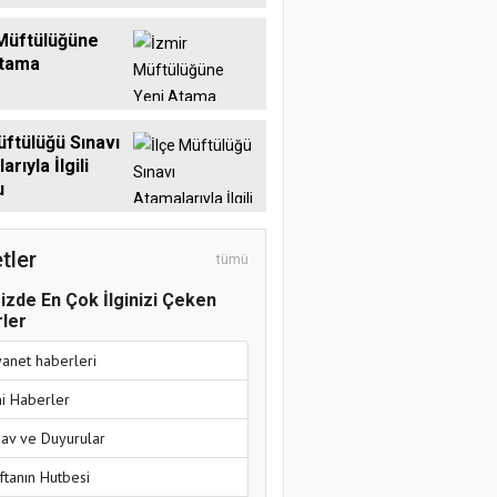
Müftülüğüne
Atama
üftülüğü Sınavı
rıyla İlgili
u
tler
tümü
izde En Çok İlginizi Çeken
ler
yanet haberleri
ni Haberler
nav ve Duyurular
ftanın Hutbesi