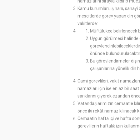
namazlarını sırayla kıldırıp müez
Kamu kurumları, iş hanı, sanayi 
mescitlerde görev yapan din göre
vakitlerde:
Müftülükçe belirlenecek b
Uygun görülmesi halinde ca
görevlendirilebileceklerd
önünde bulundurulacaktır
Bu görevlendirmeler dışın
çalışanlarına yönelik din 
Cami görevlileri, vakit namazla
namazları için ise en az bir saa
sarıklarını giyerek ezandan önc
Vatandaşlarımızın cemaatle kıl
önce iki rekât namaz kılınacak k
Cemaatin hafta içi ve hafta s
görevlilerin haftalık izin kullan