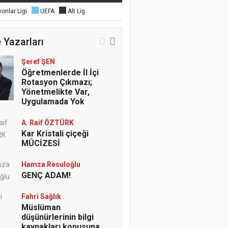
onlar Ligi
UEFA
Alt Lig
 Yazarları
Şeref ŞEN
Öğretmenlerde İl İçi
Rotasyon Çıkmazı;
Yönetmelikte Var,
Uygulamada Yok
A. Raif ÖZTÜRK
Kar Kristali çiçeği
MÛCİZESİ
Hamza Resuloğlu
GENÇ ADAM!
Fahri Sağlık
Müslüman
düşünürlerinin bilgi
kaynakları konusuna