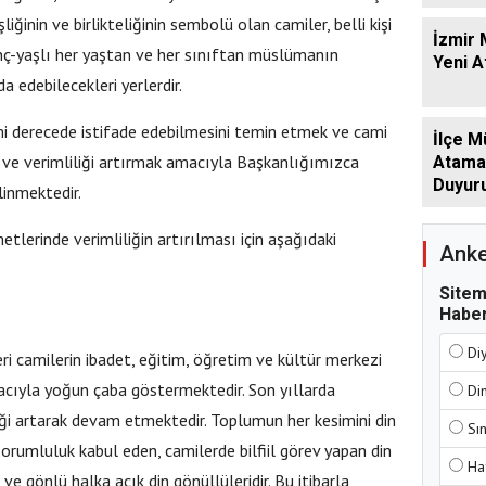
ğinin ve birlikteliğinin sembolü olan camiler, belli kişi
İzmir 
enç-yaşlı her yaştan ve her sınıftan müslümanın
Yeni 
da edebilecekleri yerlerdir.
 derecede istifade edebilmesini temin etmek ve cami
İlçe M
k ve verimliliği artırmak amacıyla Başkanlığımızca
Atamala
Duyur
ilinmektedir.
tlerinde verimliliğin artırılması için aşağıdaki
Anke
Sitem
Haber
Di
i camilerin ibadet, eğitim, öğretim ve kültür merkezi
cıyla yoğun çaba göstermektedir. Son yıllarda
Di
iği artarak devam etmektedir. Toplumun her kesimini din
Sı
orumluluk kabul eden, camilerde bilfiil görev yapan din
Ha
 ve gönlü halka açık din gönüllüleridir. Bu itibarla