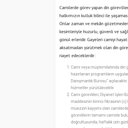
Camilerde görev yapan din görevlileri
halkımızın kulluk bilinci ile yaşama
Onlar zaman ve mekân gözetmeden d
kesimleriyle huzurlu, güvenli ve sa
gönül erleridir. Gayeleri camiyi hay
aksatmadan yürütmek olan din görevl
riayet edeceklerdir:
Cami veya müştemilatında din gör
hazırlanan programların uygula
Danışmanlık Bürosu" açılacaktı
hizmetler yürütülecektir.
Cami görevlileri, Diyanet İşleri
maddesinin birinci fıkrasının (c
müezzin kayyımı olan camilerde 
görevlilerin tamamı camide bulu
doğrultusunda, haftalık izin günl