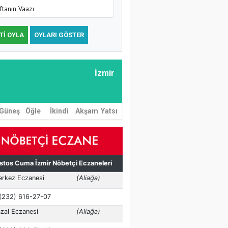
ftanın Vaazı
TI OYLA
OYLARI GÖSTER
İzmir
Güneş
Öğle
İkindi
Akşam
Yatsı