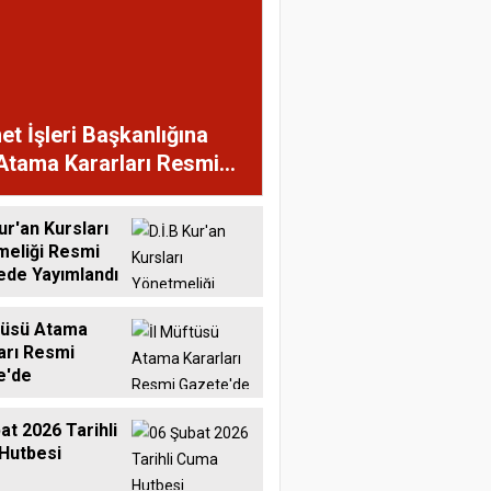
et İşleri Başkanlığına
Atama Kararları Resmi
te'de
ur'an Kursları
meliği Resmi
ede Yayımlandı
tüsü Atama
arı Resmi
e'de
at 2026 Tarihli
Hutbesi