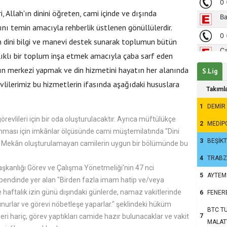
, Allah'ın dinini öğreten, cami içinde ve dışında
sını temin amacıyla rehberlik üstlenen gönüllülerdir.
ini bilgi ve manevi destek sunarak toplumun bütün
ğlıklı bir toplum inşa etmek amacıyla çaba sarf eden
atın merkezi yapmak ve din hizmetini hayatın her alanında
S.Lig
ilerimiz bu hizmetlerin ifasında aşağıdaki hususlara
Takıml
1
DEMİR
evlileri için bir oda oluşturulacaktır. Ayrıca müftülükçe
2
MEDİP
nması için imkânlar ölçüsünde cami müştemilatında "Dini
3
BEŞİK
r. Mekân oluşturulamayan camilerin uygun bir bölümünde bu
4
TRAB
 Başkanlığı Görev ve Çalışma Yönetmeliği'nin 47 nci
5
AYTEM
) bendinde yer alan "Birden fazla imam hatip ve/veya
haftalık izin günü dışındaki günlerde, namaz vakitlerinde
6
FENER
nurlar ve görevi nöbetleşe yaparlar." şeklindeki hüküm
BTC TU
7
eri hariç, görev yaptıkları camide hazır bulunacaklar ve vakit
MALAT