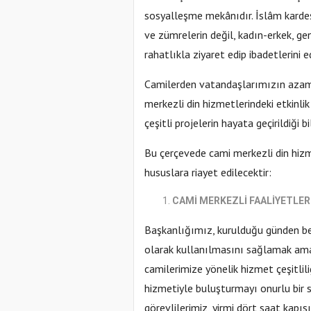
sosyalleşme mekânıdır. İslâm kardeşli
ve zümrelerin değil, kadın-erkek, g
rahatlıkla ziyaret edip ibadetlerini e
Camilerden vatandaşlarımızın azami
merkezli din hizmetlerindeki etkinli
çeşitli projelerin hayata geçirildiği b
Bu çerçevede cami merkezli din hizme
hususlara riayet edilecektir:
CAMİ MERKEZLİ FAALİYETLER
Başkanlığımız, kurulduğu günden ber
olarak kullanılmasını sağlamak ama
camilerimize yönelik hizmet çeşitlil
hizmetiyle buluşturmayı onurlu bir s
görevlilerimiz, yirmi dört saat kapısı