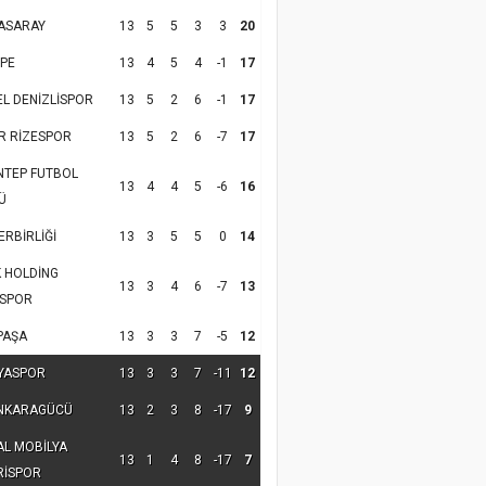
ASARAY
13
5
5
3
3
20
PE
13
4
5
4
-1
17
EL DENİZLİSPOR
13
5
2
6
-1
17
R RİZESPOR
13
5
2
6
-7
17
NTEP FUTBOL
13
4
4
5
-6
16
Ü
RBİRLİĞİ
13
3
5
5
0
14
K HOLDİNG
13
3
4
6
-7
13
SPOR
PAŞA
13
3
3
7
-5
12
YASPOR
13
3
3
7
-11
12
NKARAGÜCÜ
13
2
3
8
-17
9
AL MOBİLYA
13
1
4
8
-17
7
RİSPOR