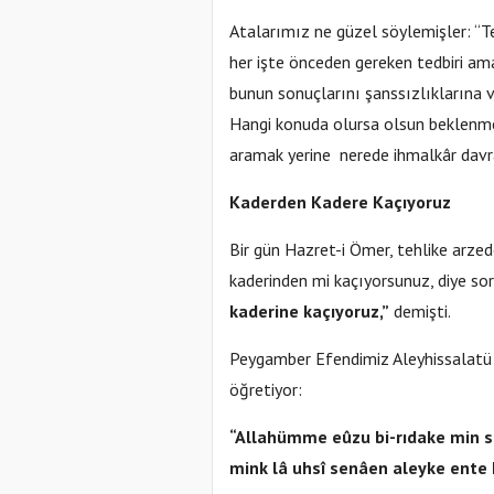
Atalarımız ne güzel söylemişler: “Te
her işte önceden gereken tedbiri am
bunun sonuçlarını şanssızlıklarına ve
Hangi konuda olursa olsun beklenmed
aramak yerine nerede ihmalkâr davra
Kaderden Kadere Kaçıyoruz
Bir gün Hazret-i Ömer, tehlike arzed
kaderinden mi kaçıyorsunuz, diye s
kaderine kaçıyoruz,”
demişti.
Peygamber Efendimiz Aleyhissalatü
öğretiyor:
“Allahümme eûzu bi-rıdake min s
mink lâ uhsî senâen aleyke ente 