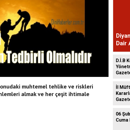
Diyan
Dair 
Gaze
D.İ.B K
Yönet
Gazet
 konudaki muhtemel tehlike ve riskleri
İl Müf
lemleri almak ve her çeşit ihtimale
Kararl
Gazet
06 Şub
Cuma 