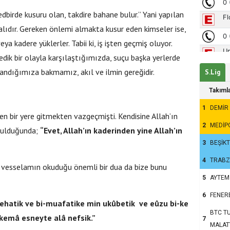
dbirde kusuru olan, takdire bahane bulur.” Yani yapılan
alıdır. Gereken önlemi almakta kusur eden kimseler ise,
ya kadere yüklerler. Tabii ki, iş işten geçmiş oluyor.
ik bir olayla karşılaştığımızda, suçu başka yerlerde
ndığımıza bakmamız, akıl ve ilmin gereğidir.
S.Lig
Takıml
1
DEMİR
en bir yere gitmekten vazgeçmişti. Kendisine Allah’ın
2
MEDİP
orulduğunda;
“Evet, Allah’ın kaderinden yine Allah’ın
3
BEŞİK
4
TRAB
 vesselamın okuduğu önemli bir dua da bize bunu
5
AYTEM
6
FENER
ehatik ve bi-muafatike min ukûbetik ve eûzu bi-ke
BTC TU
kemâ esneyte alâ nefsik.”
7
MALAT