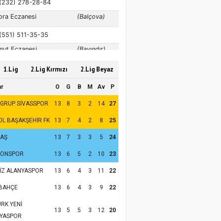
1.Lig
2.Lig Kırmızı
2.Lig Beyaz
ar
O
G
B
M
Av
P
 GRUP SİVASSPOR
13
8
3
2
14
27
OL BAŞAKŞEHİR FK
13
7
4
2
8
25
TAŞ
13
7
3
3
5
24
ZONSPOR
13
6
5
2
10
23
İZ ALANYASPOR
13
6
4
3
11
22
BAHÇE
13
6
4
3
9
22
RK YENİ
13
5
5
3
12
20
YASPOR