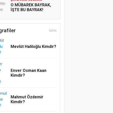
O MÜBAREK BAYRAK,
İŞTE BU BAYRAK!
Mesut Cihat
ADAMLIĞIN SENDE
grafiler
KALSIN
tümü
Emrah Topcu
Mevlüt Haliloğlu Kimdir?
Pervanenin Yolculuğu
Abdullatif Acar
Enver Osman Kaan
REGAİP, RAHMETE
Kimdir?
AÇILAN KAPI
Muhammedül Emin
Allah’ın yardımı, kulun
Mahmut Özdemir
Allah’a yardımıyladır!
Kimdir?
Safiye Çetinkaya