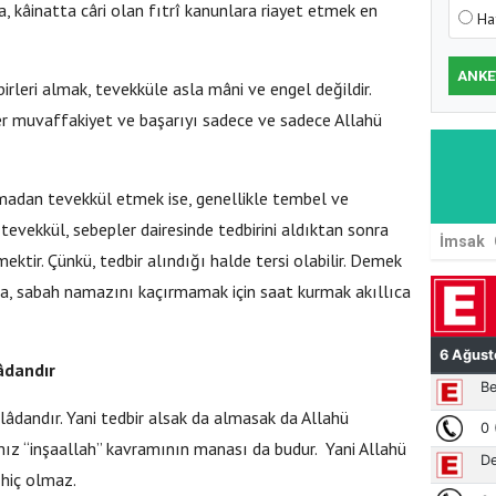
, kâinatta câri olan fıtrî kanunlara riayet etmek en
Ha
ANKE
rleri almak, tevekküle asla mâni ve engel değildir.
r muvaffakiyet ve başarıyı sadece ve sadece Allahü
lmadan tevekkül etmek ise, genellikle tembel ve
 tevekkül, sebepler dairesinde tedbirini aldıktan sonra
İmsak
ktir. Çünkü, tedbir alındığı halde tersi olabilir. Demek
la, sabah namazını kaçırmamak için saat kurmak akıllıca
âdandır
âlâdandır. Yani tedbir alsak da almasak da Allahü
ımız “inşaallah” kavramının manası da budur. Yani Allahü
 hiç olmaz.