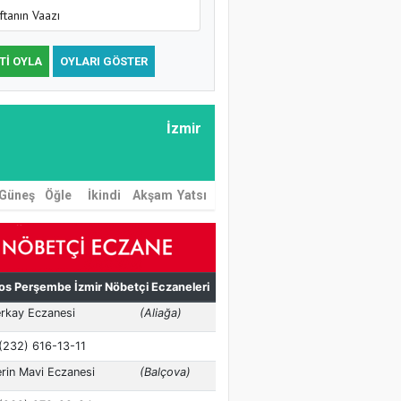
ftanın Vaazı
TI OYLA
OYLARI GÖSTER
İzmir
Güneş
Öğle
İkindi
Akşam
Yatsı