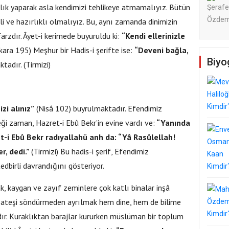
ık yaparak asla kendimizi tehlikeye atmamalıyız. Bütün
li ve hazırlıklı olmalıyız. Bu, aynı zamanda dinimizin
arzdır. Âyet-i kerimede buyuruldu ki:
“Kendi ellerinizle
ara 195) Meşhur bir Hadis-i şerifte ise:
“Deveni bağla,
Biyo
tadır. (Tirmizi)
izi alınız”
(Nisâ 102) buyrulmaktadır. Efendimiz
ği zaman, Hazret-i Ebû Bekr’in evine vardı ve:
“Yanında
ret-i Ebû Bekr radıyallahü anh da: “Yâ Rasûlellah!
r, dedi.”
(Tirmizi) Bu hadis-i şerif, Efendimiz
dbirli davrandığını gösteriyor.
, kaygan ve zayıf zeminlere çok katlı binalar inşâ
 ateşi söndürmeden ayrılmak hem dine, hem de bilime
dır. Kuraklıktan barajlar kururken müslüman bir toplum