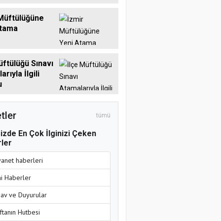
Müftülüğüne
Atama
üftülüğü Sınavı
rıyla İlgili
u
tler
tümü
izde En Çok İlginizi Çeken
ler
yanet haberleri
ni Haberler
nav ve Duyurular
ftanın Hutbesi