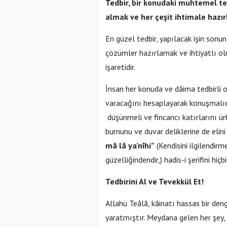
Tedbir, bir konudaki muhtemel teh
almak ve her çeşit ihtimale hazır
En güzel tedbir, yapılacak işin son
çözümler hazırlamak ve ihtiyatlı ol
işaretidir.
İnsan her konuda ve dâima tedbirli
varacağını hesaplayarak konuşmalıdır.
düşünmeli ve fincancı katırlarını ür
burnunu ve duvar deliklerine de elin
mâ lâ ya’nîhi”
(Kendisini ilgilendir
güzelliğindendir,) hadis-i şerifini h
Tedbirini Al ve Tevekkül Et!
Allahü Teâlâ, kâinatı hassas bir de
yaratmıştır. Meydana gelen her şey, 