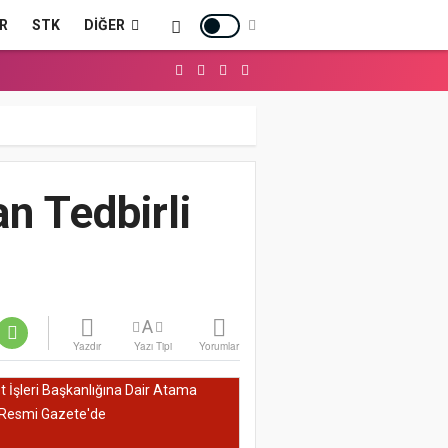
R
STK
DIĞER
n Tedbirli
A
Yazdır
Yazı Tipi
Yorumlar