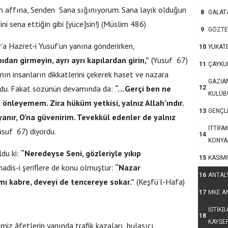
n affına, Senden Sana sığınıyorum. Sana layık olduğun
8
GALAT
i sena ettiğin gibi [yüce]sin!) (Müslim 486)
9
GÖZTE
’a Hazret-i Yusuf’un yanına gönderirken,
10
YUKAT
ıdan girmeyin, ayrı ayrı kapılardan girin,”
(Yusuf 67)
11
ÇAYKU
ının insanların dikkatlerini çekerek haset ve nazara
GAZİA
ordu. Fakat sözünün devamında da:
“…Gerçi ben ne
12
KULÜB
 önleyemem. Zira hüküm yetkisi, yalnız Allah’ındır.
13
GENÇLE
yanır, O’na güvenirim. Tevekkül edenler de yalnız
İTTİFA
suf 67) diyordu.
14
KONYA
ldu ki:
“Neredeyse Seni, gözleriyle yıkıp
15
KASIM
dis-i şeriflere de konu olmuştur:
“Nazar
16
ANTAL
ı kabre, deveyi de tencereye sokar.”
(Keşfü’l-Hafa)
17
MKE A
İSTİKB
18
KAYSE
miz âfetlerin yanında trafik kazaları, bulaşıcı