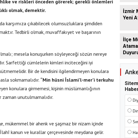
like ve riskleri önceden görerek; gerekli önlemleri
lıklı olmak, demektir.
İzmir 
Yeni 
unda karşımıza çıkabilecek olumsuzluklara şimdiden
maktır. Tedbirli olmak, muvaffakıyet ve başarının
İlçe M
Atamala
Duyur
 olmalı; mesela konuşurken söyleyeceği sözün nereye
 Sarfettiği cümlelerin kimleri inciteceğini iyi
kütmemelidir. Bir de kendisini ilgilendirmeyen konulara
Anke
i asla sokmamalıdır.
“Min hüsni İslami’l-mer’i terkuhu
Sitem
meyen konulara girmemesi, kişinin müslümanlığının
Haber
içbir zaman unutulmamalıdır.
Di
Di
Sı
nge, mükemmel bir ahenk ve şaşmaz bir nizam içinde
İlahî kanun ve kurallar çerçevesinde meydana gelir.
Ha