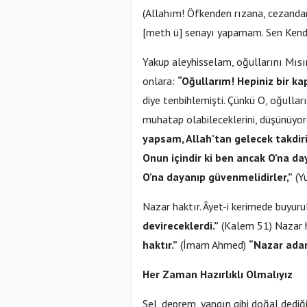
(Allahım! Öfkenden rızana, cezanda
[meth ü] senayı yapamam. Sen Kendin
Yakup aleyhisselam, oğullarını Mısır
onlara:
“Oğullarım! Hepiniz bir kap
diye tenbihlemişti. Çünkü O, oğullar
muhatap olabileceklerini, düşünüy
yapsam, Allah’tan gelecek takdiri
Onun içindir ki ben ancak O’na da
O’na dayanıp güvenmelidirler,”
(Yu
Nazar haktır. Âyet-i kerimede buyuru
devireceklerdi.”
(Kalem 51) Nazar ha
haktır.”
(İmam Ahmed)
“Nazar adam
Her Zaman Hazırlıklı Olmalıyız
Sel, deprem, yangın gibi doğal dediği