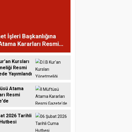
et İşleri Başkanlığına
Atama Kararları Resmi
te'de
ur'an Kursları
meliği Resmi
ede Yayımlandı
tüsü Atama
arı Resmi
e'de
at 2026 Tarihli
Hutbesi