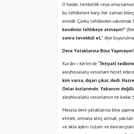
O halde, tembellik veya umursamazl
bu tehlikelere karşı her zaman bilinç
emridir. Çünkü tehlikeden sakınmak f
kendinizi tehlikeye atmayın!”
(Bek
sonra tevekkül et,”
diye buyurulmak
Dere Yataklarına Bina Yapmayın!
Kur’ân-ı Kerîm’de
“İhtiyatî tedbirin
aleyhissalatü vesselam hicret edece
kim varsa, dışarı çıkar, dedi. Haz
Onlar kızlarımdır. Yabancın değille
aleyhissalatü vesselamın ne kadar te
Mesela dere yataklarına bina yapmak
etmek, ormana ateş atmak, yakılan
ve akla aykırı tutum ve davranışlar