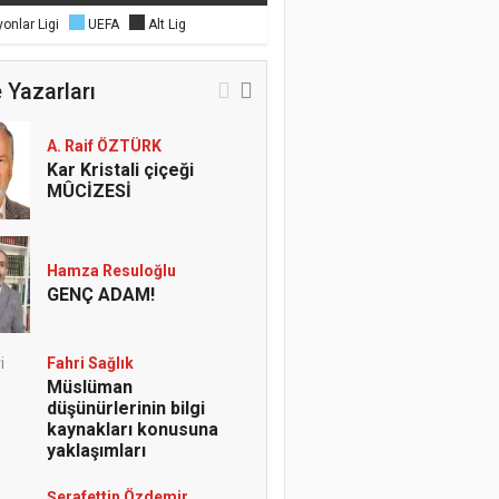
onlar Ligi
UEFA
Alt Lig
 Yazarları
A. Raif ÖZTÜRK
Kar Kristali çiçeği
MÛCİZESİ
Hamza Resuloğlu
GENÇ ADAM!
Fahri Sağlık
Müslüman
düşünürlerinin bilgi
kaynakları konusuna
yaklaşımları
Şerafettin Özdemir