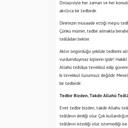
Dolayısiyle her zaman ve her konuda
akıllıca bir tedbirdir.
Dinimizin müsaade ettiği meşru tedbi
Çünkü mümin, tedbir almakla berabe
teâlâdan bekler.
Aklın öngördüğü şekilde tedbirini a
vurdumduymaz kişilerin işidir! Hakikî
Allahü teâlâya tevekkül edip güvenme
ki tevekkül lüzumsuz değildir. Mese
bir tedbirdir.
Tedbir Bizden, Takdir Allahü Teâl
Evet tedbir bizden, takdir Allahü te
teâlânın dediği olur. Çok kullandığ
teâlânın istediği olur, istemediği ise