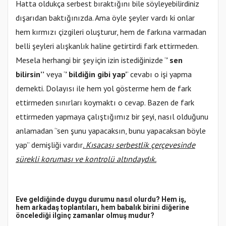
Hatta oldukça serbest bıraktığını bile söyleyebilirdiniz
dışarıdan baktığınızda. Ama öyle şeyler vardı ki onlar
hem kırmızı çizgileri oluşturur, hem de farkına varmadan
belli şeyleri alışkanlık haline getirtirdi fark ettirmeden.
Mesela herhangi bir şey için izin istediğinizde ‘
’ sen
bilirsin’’
veya ‘
’ bildiğin gibi yap’
’ cevabı o işi yapma
demekti. Dolayısı ile hem yol gösterme hem de fark
ettirmeden sınırları koymaktı o cevap. Bazen de fark
ettirmeden yapmaya çalıştığımız bir şeyi, nasıl olduğunu
anlamadan ‘’sen şunu yapacaksın, bunu yapacaksan böyle
yap’’ demişliği vardır
. Kısacası serbestlik çerçevesinde
sürekli koruması ve kontrolü altındaydık.
Eve geldiğinde duygu durumu nasıl olurdu? Hem iş,
hem arkadaş toplantıları, hem babalık birini diğerine
öncelediği ilginç zamanlar olmuş mudur?