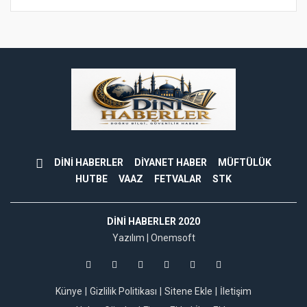
DİNİ HABERLER
DİYANET HABER
MÜFTÜLÜK
HUTBE
VAAZ
FETVALAR
STK
DINI HABERLER 2020
Yazılım |
Onemsoft
Künye
Gizlilik Politikası
Sitene Ekle
İletişim