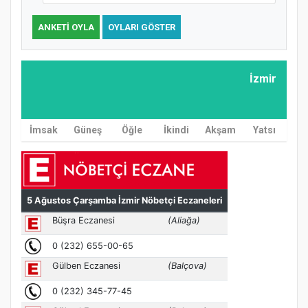
ANKETI OYLA
OYLARI GÖSTER
İzmir
İmsak
Güneş
Öğle
İkindi
Akşam
Yatsı
MÜFTÜ ABULSELAM ÖZDERE’YE ZİYARET