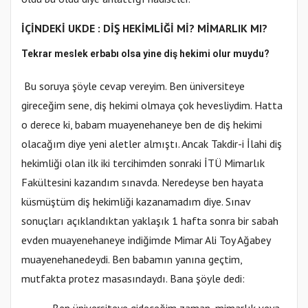
İÇİNDEKİ UKDE : DİŞ HEKİMLİĞİ Mİ? MİMARLIK MI?
Tekrar meslek erbabı olsa yine diş hekimi olur muydu?
Bu soruya şöyle cevap vereyim. Ben üniversiteye
gireceğim sene, diş hekimi olmaya çok hevesliydim. Hatta
o derece ki, babam muayenehaneye ben de diş hekimi
olacağım diye yeni aletler almıştı. Ancak Takdir-i İlahi diş
hekimliği olan ilk iki tercihimden sonraki İTÜ Mimarlık
Fakültesini kazandım sınavda. Neredeyse ben hayata
küsmüştüm diş hekimliği kazanamadım diye. Sınav
sonuçları açıklandıktan yaklaşık 1 hafta sonra bir sabah
evden muayenehaneye indiğimde Mimar Ali Toy Ağabey
muayenehanedeydi. Ben babamın yanına geçtim,
mutfakta protez masasındaydı. Bana şöyle dedi: