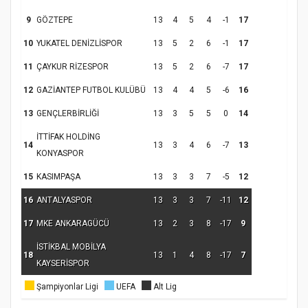
9
GÖZTEPE
13
4
5
4
-1
17
10
YUKATEL DENİZLİSPOR
13
5
2
6
-1
17
11
ÇAYKUR RİZESPOR
13
5
2
6
-7
17
12
GAZİANTEP FUTBOL KULÜBÜ
13
4
4
5
-6
16
13
GENÇLERBİRLİĞİ
13
3
5
5
0
14
İTTİFAK HOLDİNG
14
13
3
4
6
-7
13
Samsun Atakum’da Ayasofya Camii
KONYASPOR
Etkinliği
Türkiye’de insanlar dinle bağlarını
15
KASIMPAŞA
13
3
3
7
-5
12
koparıyor mu?
16
ANTALYASPOR
13
3
3
7
-11
12
17
MKE ANKARAGÜCÜ
13
2
3
8
-17
9
İSTİKBAL MOBİLYA
18
13
1
4
8
-17
7
KAYSERİSPOR
Şampiyonlar Ligi
UEFA
Alt Lig