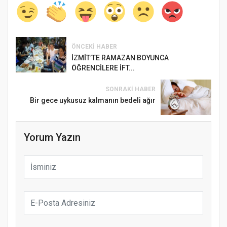
ÖNCEKI HABER
İZMİT’TE RAMAZAN BOYUNCA
ÖĞRENCİLERE İFT...
SONRAKI HABER
Bir gece uykusuz kalmanın bedeli ağır
Yorum Yazın
Samsun Atakum’da Ayasofya Camii
Etkinliği
Türkiye’de insanlar dinle bağlarını
koparıyor mu?