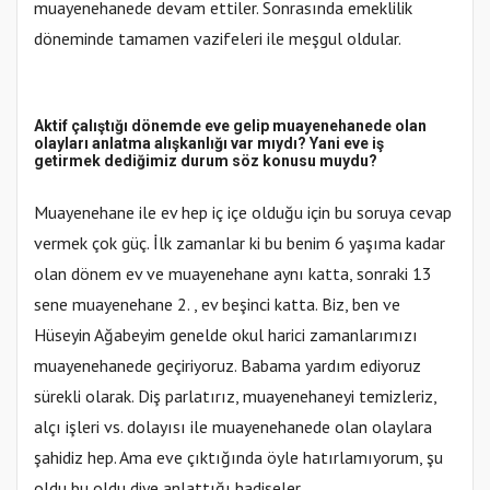
muayenehanede devam ettiler. Sonrasında emeklilik
döneminde tamamen vazifeleri ile meşgul oldular.
Aktif çalıştığı dönemde eve gelip muayenehanede olan
olayları anlatma alışkanlığı var mıydı? Yani eve iş
getirmek dediğimiz durum söz konusu muydu?
Muayenehane ile ev hep iç içe olduğu için bu soruya cevap
vermek çok güç. İlk zamanlar ki bu benim 6 yaşıma kadar
olan dönem ev ve muayenehane aynı katta, sonraki 13
sene muayenehane 2. , ev beşinci katta. Biz,
ben ve
Hüseyin Ağabeyim genelde okul harici zamanlarımızı
muayenehanede geçiriyoruz. Babama yardım ediyoruz
sürekli olarak. Diş parlatırız, muayenehaneyi temizleriz,
alçı işleri vs. dolayısı ile muayenehanede olan olaylara
şahidiz hep. Ama eve çıktığında öyle hatırlamıyorum, şu
oldu bu oldu diye anlattığı hadiseler.