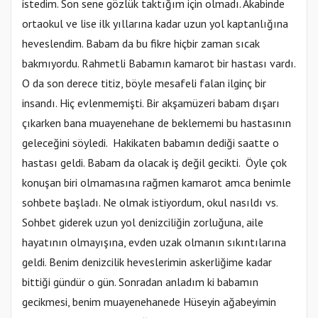
istedim. Son sene gözlük taktığım için olmadı. Akabinde
ortaokul ve lise ilk yıllarına kadar uzun yol kaptanlığına
heveslendim. Babam da bu fikre hiçbir zaman sıcak
bakmıyordu. Rahmetli Babamın kamarot bir hastası vardı.
O da son derece titiz, böyle mesafeli falan ilginç bir
insandı. Hiç evlenmemişti. Bir akşamüzeri babam dışarı
çıkarken bana muayenehane de beklememi bu hastasının
geleceğini söyledi. Hakikaten babamın dediği saatte o
hastası geldi. Babam da olacak iş değil gecikti. Öyle çok
konuşan biri olmamasına rağmen kamarot amca benimle
sohbete başladı. Ne olmak istiyordum, okul nasıldı vs.
Sohbet giderek uzun yol denizciliğin zorluğuna, aile
hayatının olmayışına, evden uzak olmanın sıkıntılarına
geldi. Benim denizcilik heveslerimin askerliğime kadar
bittiği gündür o gün. Sonradan anladım ki babamın
gecikmesi, benim muayenehanede Hüseyin ağabeyimin