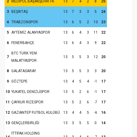
2
MEDİPOL BAŞAKŞEHİR FK
13
7
4
2
8
25
3
BEŞİKTAŞ
13
7
3
3
5
24
4
TRABZONSPOR
13
6
5
2
10
23
5
AYTEMİZ ALANYASPOR
13
6
4
3
11
22
6
FENERBAHÇE
13
6
4
3
9
22
BTC TURK YENİ
7
13
5
5
3
12
20
MALATYASPOR
8
GALATASARAY
13
5
5
3
3
20
9
GÖZTEPE
13
4
5
4
-1
17
10
YUKATEL DENİZLİSPOR
13
5
2
6
-1
17
11
ÇAYKUR RİZESPOR
13
5
2
6
-7
17
12
GAZİANTEP FUTBOL KULÜBÜ
13
4
4
5
-6
16
13
GENÇLERBİRLİĞİ
13
3
5
5
0
14
İTTİFAK HOLDİNG