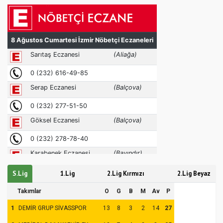
S.Lig
1.Lig
2.Lig Kırmızı
2.Lig Beyaz
Takımlar
O
G
B
M
Av
P
1
DEMİR GRUP SİVASSPOR
13
8
3
2
14
27