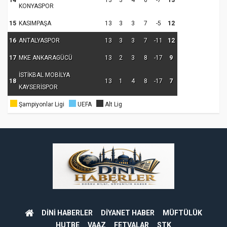
14
13
3
4
6
-7
13
KONYASPOR
15
KASIMPAŞA
13
3
3
7
-5
12
16
ANTALYASPOR
13
3
3
7
-11
12
17
MKE ANKARAGÜCÜ
13
2
3
8
-17
9
İSTİKBAL MOBİLYA
18
13
1
4
8
-17
7
KAYSERİSPOR
Şampiyonlar Ligi
UEFA
Alt Lig
DİNİ HABERLER
DİYANET HABER
MÜFTÜLÜK
HUTBE
VAAZ
FETVALAR
STK