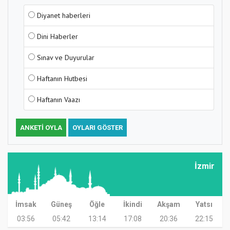
Diyanet haberleri
Dini Haberler
Sınav ve Duyurular
Haftanın Hutbesi
Haftanın Vaazı
ANKETI OYLA
OYLARI GÖSTER
İzmir
İmsak
Güneş
Öğle
İkindi
Akşam
Yatsı
03:56
05:42
13:14
17:08
20:36
22:15