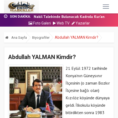
24 Temmuz 2026 - Cuma Hutbesi
7 Ağustos 2026 - Cuma Hutbesi
Nakil Talebinde Bulunacak Kadrolu Kur’an...
SON DAKIKA:
Aşçı Alımı (Kurum İçi) Sınavı (Sözlü) So...
Foto Galeri
Web TV
Yazarlar
31 Temmuz 2026 - Cuma Hutbesi
24 Temmuz 2026 - Cuma Hutbesi
Abdullah YALMAN Kimdir?
Ana Sayfa
Biyografiler
7 Ağustos 2026 - Cuma Hutbesi
Abdullah YALMAN Kimdir?
21 Eylül 1972 tarihinde
Konya’nın Güneysınır
İlçesinin (o zaman Bozkır
İlçesine bağlı olan)
Kızılöz köyünde dünyaya
geldi. İlkokulu köyünde
bitirdikten sonra 1983