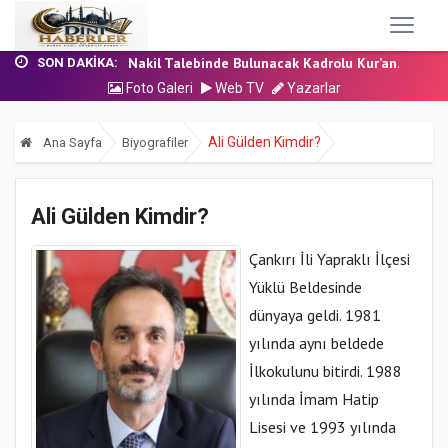
24 Temmuz 2026 - Cuma Hutbesi
7 Ağustos 2026 - Cuma Hutbesi
Nakil Talebinde Bulunacak Kadrolu Kur’an...
SON DAKIKA:
Aşçı Alımı (Kurum İçi) Sınavı (Sözlü) So...
Foto Galeri
Web TV
Yazarlar
31 Temmuz 2026 - Cuma Hutbesi
24 Temmuz 2026 - Cuma Hutbesi
Ali Gülden Kimdir?
Ana Sayfa
Biyografiler
7 Ağustos 2026 - Cuma Hutbesi
Ali Gülden Kimdir?
Çankırı İli Yapraklı İlçesi
Yüklü Beldesinde
dünyaya geldi. 1981
yılında aynı beldede
İlkokulunu bitirdi. 1988
yılında İmam Hatip
Lisesi ve 1993 yılında