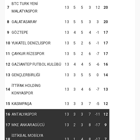
BTC TURK YENİ
7
13
5
5
3
12
20
MALATYASPOR
8
GALATASARAY
13
5
5
3
3
20
9
GÖZTEPE
13
4
5
4
-1
17
10
YUKATEL DENİZLİSPOR
13
5
2
6
-1
17
11
ÇAYKUR RİZESPOR
13
5
2
6
-7
17
12
GAZİANTEP FUTBOL KULÜBÜ
13
4
4
5
-6
16
13
GENÇLERBİRLİĞİ
13
3
5
5
0
14
İTTİFAK HOLDİNG
14
13
3
4
6
-7
13
KONYASPOR
15
KASIMPAŞA
13
3
3
7
-5
12
16
ANTALYASPOR
13
3
3
7
-11
12
17
MKE ANKARAGÜCÜ
13
2
3
8
-17
9
İSTİKBAL MOBİLYA
18
13
1
4
8
-17
7