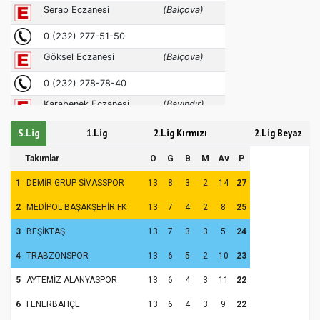
S.Lig
1.Lig
2.Lig Kırmızı
2.Lig Beyaz
Takımlar
O
G
B
M
Av
P
1
DEMİR GRUP SİVASSPOR
13
8
3
2
14
27
2
MEDİPOL BAŞAKŞEHİR FK
13
7
4
2
8
25
3
BEŞİKTAŞ
13
7
3
3
5
24
4
TRABZONSPOR
13
6
5
2
10
23
5
AYTEMİZ ALANYASPOR
13
6
4
3
11
22
6
FENERBAHÇE
13
6
4
3
9
22