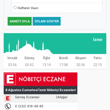
Haftanın Vaazı
ANKETI OYLA
OYLARI GÖSTER
İzmir
İmsak
Güneş
Öğle
İkindi
Akşam
Yatsı
03:56
05:42
13:14
17:08
20:36
22:15