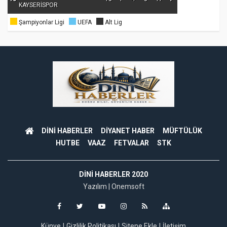
KAYSERİSPOR
Şampiyonlar Ligi
UEFA
Alt Lig
DİNİ HABERLER
DİYANET HABER
MÜFTÜLÜK
HUTBE
VAAZ
FETVALAR
STK
DINI HABERLER 2020
Yazılım |
Onemsoft
Künye
Gizlilik Politikası
Sitene Ekle
İletişim