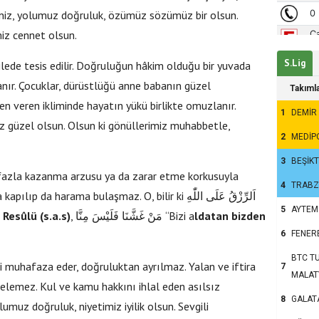
Geliniz, yolumuz doğruluk, özümüz sözümüz bir olsun.
iz cennet olsun.
S.Lig
ede tesis edilir. Doğruluğun hâkim olduğu bir yuvada
lanır. Çocuklar, dürüstlüğü anne babanın güzel
Takıml
ven veren ikliminde hayatın yükü birlikte omuzlanır.
1
DEMİR
z güzel olsun. Olsun ki gönüllerimiz muhabbetle,
2
MEDİP
3
BEŞİK
 fazla kazanma arzusu ya da zarar etme korkusuyla
4
TRAB
harama bulaşmaz. O, bilir ki اَلرِّزْقُ عَلَى اللّٰهِ
5
AYTEM
 Resûlü (s.a.s)
, مَنْ غَشَّنَا فَلَيْسَ مِنَّا “Bizi a
ldatan bizden
6
FENER
BTC TU
 muhafaza eder, doğruluktan ayrılmaz. Yalan ve iftira
7
MALAT
edelemez. Kul ve kamu hakkını ihlal eden asılsız
8
GALAT
umuz doğruluk, niyetimiz iyilik olsun. Sevgili