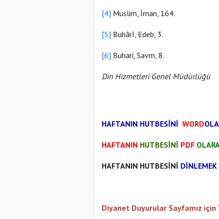
[4]
Müslim, İman, 164.
[5]
Buhârî, Edeb, 3.
[6]
Buhari, Savm, 8.
Din Hizmetleri Genel Müdürlüğü
HAFTANIN HUTBESİNİ
WORD
OLA
HAFTANIN
HUTBESİNİ
PDF
OLAR
HAFTANIN HUTBESİNİ
DİNLEMEK 
Diyanet Duyurular Sayfamız için