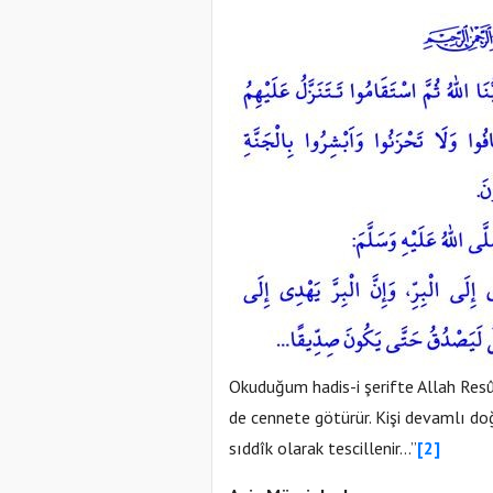
Okuduğum hadis-i şerifte Allah Resûlü 
de cennete götürür. Kişi devamlı do
sıddîk olarak tescillenir…”
[2]