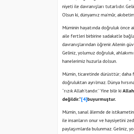
niyeti ile davranışları tutarlıdır. 
Olsun ki, dünyamız ma’mûr, akıbetim
Müminin hayatında doğruluk önce ail
aile fertleri birbirine sadakatle bağ
davranışlarından öğrenir. Ailenin gü
Geliniz, yolumuz doğruluk, ahlakımı
hanelerimiz huzurla dolsun.
Mümin, ticaretinde dürüsttür; daha
doğruluktan ayrılmaz. Dünya hırsına kapılıp da 
“rızık Allah’tandır.” Yine bilir ki
Allah
değildir.”
[4]
buyurmuştur.
Mümin, sanal âlemde de istikametini
ile insanların onur ve haysiyetini z
paylaşımlarda bulunmaz. Geliniz, yol