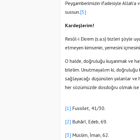
Peygamberimizin ifadesiyle Allah’a v
sussun.
[5]
Kardeşlerim!
Resûl-i Ekrem (s.a.s) bizleri şöyle 
etmeyen kimsenin, yemesini içmesini 
O halde, doğruluğu kuşanmak ve haya
bilelim. Unutmayalım ki, doğruluğu 
sağlayacağı düşünülen yalanlar ve h
her sözümüzde dosdoğru olmak ise iyi
[1]
Fussilet, 41/30.
[2]
Buhârî, Edeb, 69.
[3]
Müslim, İman, 62.