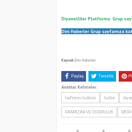
Diyanetliler Platformu
Gr
up say
Dini Haberler Gr
up sayfamıza kat
Kaynak:
Dini Haberler
Paylaş
Tweetle
P
Anahtar Kelimeler:
haftanın hutbesi
hutbe
diya
RAMAZAN VE DOĞRULUK
MERH
0
0
0