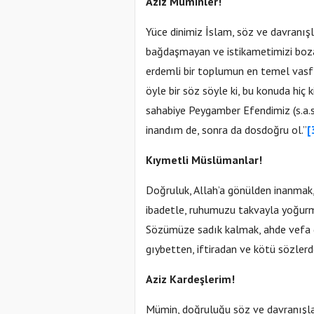
Aziz Müminler!
Yüce dinimiz İslam, söz ve davranı
bağdaşmayan ve istikametimizi bozan
erdemli bir toplumun en temel vasfı
öyle bir söz söyle ki, bu konuda hiç
sahabiye Peygamber Efendimiz (s.a.s) şöyle cevap vermiştir: ْ
inandım de, sonra da dosdoğru ol.”
[
Kıymetli Müslümanlar!
Doğruluk, Allah’a gönülden inanmak
ibadetle, ruhumuzu takvayla yoğurma
Sözümüze sadık kalmak, ahde vefa 
gıybetten, iftiradan ve kötü sözler
Aziz Kardeşlerim!
Mümin, doğruluğu söz ve davranışları