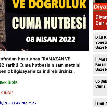
Diyan
Dair 
Gaze
D.İ.B K
Yönet
Gazet
tarafından hazırlanan "RAMAZAN VE
İl Müf
22 tarihli Cuma hutbesinin tam metnini
Kararl
Gazet
eniz bilgisayarınıza indirebilirsiniz..
06 Şub
RAK İNDİR
Cuma 
K İNDİR
İÇİN TIKLAYINIZ MP3
İzmir 