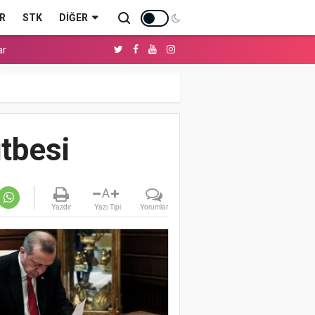
R
STK
DIĞER
ar
tbesi
A
Yazdır
Yazı Tipi
Yorumlar