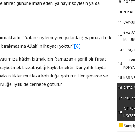
9
GÖZTE
e ahiret gününe iman eden, ya hayır söylesin ya da
10
YUKAT
11
ÇAYKU
GAZİA
12
uyarmaktadır: “Yalan söylemeyi ve yalanla iş yapmayı terk
KULÜB
bırakmasına Allah’ın ihtiyacı yoktur.”
[6]
13
GENÇLE
tımıza hâkim kılmak için Ramazan-ı şerifi bir fırsat
İTTİFA
14
kaybetmek bizzat iyiliği kaybetmektir. Dünyalık fayda
KONYA
aksızlıklar mutlaka kötülüğe götürür. Her işimizde ve
15
KASIM
liğe, iyilik de cennete götürür.
16
ANTAL
17
MKE A
İSTİKB
18
KAYSE
Şampiy