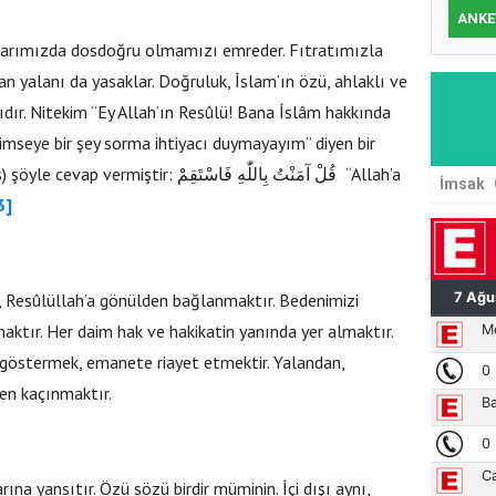
ANKE
şlarımızda dosdoğru olmamızı emreder. Fıtratımızla
 yalanı da yasaklar. Doğruluk, İslam’ın özü, ahlaklı ve
dır. Nitekim “Ey Allah’ın Resûlü! Bana İslâm hakkında
 kimseye bir şey sorma ihtiyacı duymayayım” diyen bir
قُلْ آمَنْتُ بِاللّٰهِ فَاسْتَقِم “Allah’a
İmsak
3]
, Resûlüllah’a gönülden bağlanmaktır. Bedenimizi
ktır. Her daim hak ve hakikatin yanında yer almaktır.
göstermek, emanete riayet etmektir. Yalandan,
den kaçınmaktır.
na yansıtır. Özü sözü birdir müminin. İçi dışı aynı,