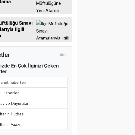
Atama
üftülüğü Sınavı
rıyla İlgili
u
tler
tümü
izde En Çok İlginizi Çeken
ler
yanet haberleri
ni Haberler
nav ve Duyurular
ftanın Hutbesi
ftanın Vaazı