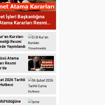
et İşleri Başkanlığına
Atama Kararları Resmi
te'de
ur'an Kursları
meliği Resmi
ede Yayımlandı
tüsü Atama
arı Resmi
e'de
at 2026 Tarihli
Hutbesi
Müftülüğüne