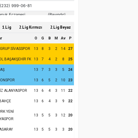
1.Lig
2.Lig Kırmızı
2.Lig Beyaz
ar
O
G
B
M
Av
P
 GRUP SİVASSPOR
13
8
3
2
14
27
OL BAŞAKŞEHİR FK
13
7
4
2
8
25
TAŞ
13
7
3
3
5
24
ZONSPOR
13
6
5
2
10
23
İZ ALANYASPOR
13
6
4
3
11
22
BAHÇE
13
6
4
3
9
22
RK YENİ
13
5
5
3
12
20
YASPOR
ASARAY
13
5
5
3
3
20