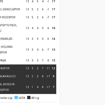
PE
13
4
5
4
-1
17
EL DENİZLİSPOR
13
5
2
6
-1
17
R RİZESPOR
13
5
2
6
-7
17
NTEP FUTBOL
13
4
4
5
-6
16
Ü
RBİRLİĞİ
13
3
5
5
0
14
K HOLDİNG
13
3
4
6
-7
13
SPOR
PAŞA
13
3
3
7
-5
12
YASPOR
13
3
3
7
-11
12
NKARAGÜCÜ
13
2
3
8
-17
9
AL MOBİLYA
13
1
4
8
-17
7
RİSPOR
onlar Ligi
UEFA
Alt Lig