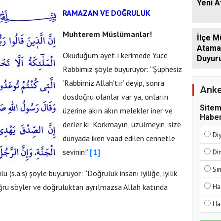
Yeni 
RAMAZAN VE DOĞRULUK
Muhterem Müslümanlar!
İlçe M
Atamala
Okuduğum ayet-i kerimede Yüce
Duyur
Rabbimiz şöyle buyuruyor: “Şüphesiz
‘Rabbimiz Allah’tır’ deyip, sonra
Anke
dosdoğru olanlar var ya, onların
Sitem
üzerine akın akın melekler iner ve
Haber
derler ki: Korkmayın, üzülmeyin, size
Di
dünyada iken vaad edilen cennetle
sevinin!”
[1]
Di
Sı
(s.a.s) şöyle buyuruyor: “Doğruluk insanı iyiliğe, iyilik
ğru söyler ve doğruluktan ayrılmazsa Allah katında
Ha
Ha