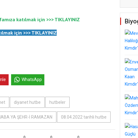
famıza katılmak için >>>
TIKLAYINIZ
Biyo
ılmak için
>>>
TIKLAYINIZ
inle
WhatsApp
net
diyanet hutbe
hutbeler
ABA YA ŞEHR-İ RAMAZAN
08.04.2022 tarihli hutbe
0
0
0