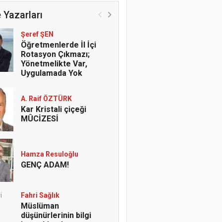
 Yazarları
Şeref ŞEN
Öğretmenlerde İl İçi
Rotasyon Çıkmazı;
Yönetmelikte Var,
Uygulamada Yok
A. Raif ÖZTÜRK
Kar Kristali çiçeği
MÛCİZESİ
Hamza Resuloğlu
GENÇ ADAM!
Fahri Sağlık
Müslüman
düşünürlerinin bilgi